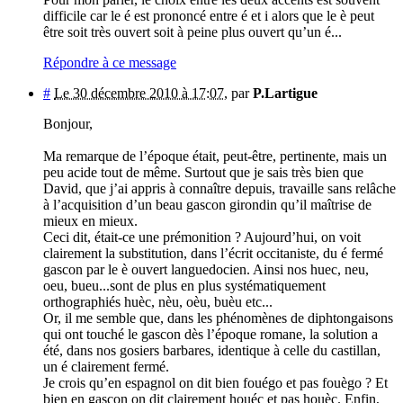
difficile car le é est prononcé entre é et i alors que le è peut
être soit très ouvert soit à peine plus ouvert qu’un é...
Répondre à ce message
#
Le 30 décembre 2010 à 17:07
,
par
P.Lartigue
Bonjour,
Ma remarque de l’époque était, peut-être, pertinente, mais un
peu acide tout de même. Surtout que je sais très bien que
David, que j’ai appris à connaître depuis, travaille sans relâche
à l’acquisition d’un beau gascon girondin qu’il maîtrise de
mieux en mieux.
Ceci dit, était-ce une prémonition ? Aujourd’hui, on voit
clairement la substitution, dans l’écrit occitaniste, du é fermé
gascon par le è ouvert languedocien. Ainsi nos huec, neu,
oeu, bueu...sont de plus en plus systématiquement
orthographiés huèc, nèu, oèu, buèu etc...
Or, il me semble que, dans les phénomènes de diphtongaisons
qui ont touché le gascon dès l’époque romane, la solution a
été, dans nos gosiers barbares, identique à celle du castillan,
un é clairement fermé.
Je crois qu’en espagnol on dit bien fouégo et pas fouègo ? Et
bien en gascon on dit clairement houéc et pas houèc. Enfin,