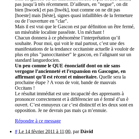
pas jusqu’à très récemment. D’ailleurs, en "negue", on dit
bien [hwoek] et pas [hwèk], tout comme on ne dit pas
[hoeste] mais [hèste], signes quasi infaillibles de la fermeture
ou de l’ouverture en "clar".
Mais il est vrai que le Gascon est par définition un être fermé,
un misérable localiste passéiste. Un méchant !
Chacun donnera à ce phénomène l’interprétation qu’il
souhaite. Pour moi, qui voit le mal partout, c’est une des
manifestations de la tendance occitaniste actuelle à vouloir de
plus en plus "panoccitaniser" le gascon, en l’alignant sur un
standard languedocien.
Un peu comme le QUE énonciatif dont on nie sans
vergogne l’ancienneté et l’expansion en Gascogne, en
affirmant qu’il est récent et minoritaire.
Quelle sera la
prochaine étape ? A vous de voir, bande de mauvais
Occitans !
Le résultat immédiat est une incapacité des apprenants à
prononcer correctement et à différencier un é fermé d’un è
ouvert. C’est ennuyeux car c’est distinctif et les deux sont en
opposition. Je ne devrais pas mais ça m’ennuie.
Répondre à ce message
#
Le 14 février 2011 à 11:00
,
par
Dàvid