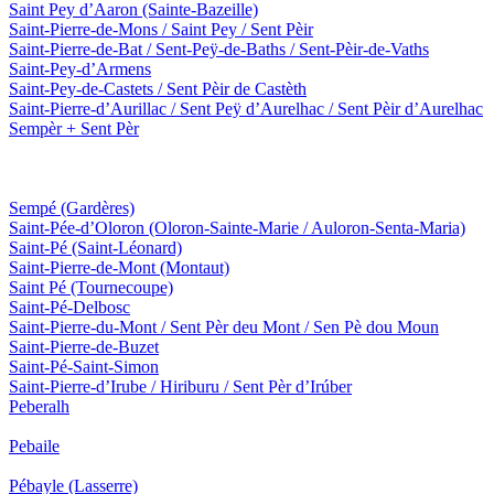
Saint Pey d’Aaron
(Sainte-Bazeille)
Saint-Pierre-de-Mons / Saint Pey / Sent Pèir
Saint-Pierre-de-Bat / Sent-Peÿ-de-Baths / Sent-Pèir-de-Vaths
Saint-Pey-d’Armens
Saint-Pey-de-Castets / Sent Pèir de Castèth
Saint-Pierre-d’Aurillac / Sent Peÿ d’Aurelhac / Sent Pèir d’Aurelhac
Sempèr + Sent Pèr
Sempé
(Gardères)
Saint-Pée-d’Oloron
(Oloron-Sainte-Marie / Auloron-Senta-Maria)
Saint-Pé
(Saint-Léonard)
Saint-Pierre-de-Mont
(Montaut)
Saint Pé
(Tournecoupe)
Saint-Pé-Delbosc
Saint-Pierre-du-Mont / Sent Pèr deu Mont / Sen Pè dou Moun
Saint-Pierre-de-Buzet
Saint-Pé-Saint-Simon
Saint-Pierre-d’Irube / Hiriburu / Sent Pèr d’Irúber
Peberalh
Pebaile
Pébayle
(Lasserre)