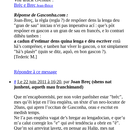
Brèç e Breç
Jean-Brice
Réponse de Gasconha.com :
Joan-Breç, la règla (regla ?) de respóner dens la lenga deu
"gran de sau" iniciau n’ei pas imperativa ací : que’s pòt
respóner en gascon a un gran de sau en francés, e lo contrari
dilhèu tanben :
a cadun d’estimar dens quina lenga e dèu escríver
entà
hà’s compréner, e tanben har víver lo gascon, o tot simplament
"hà’s plasèr" (quin se ditz, aquò, en bon gascon ?).
[Tederic M.]
Répondre à ce message
#
Le 22 juin 2011 à 16:20
,
par
Joan Breç (shens nat
junhent, aqueth mau franchimand)
Que m’encapborreishi, per non voler paréisher estar "brèc",
mes qu’èi lejut en l’òra enqüèra, un tèxte d’un neo-locutor de
20ans, qui apren l’occitan de Gasconha, orau e escriut en
medish temps.
Ne l’a pas enqüèra vagat de’s hregar au lengadocian, e que’u
m’a calut corregir los "e" qui avè tendéncia a obrir en "è".
Que’m soi arrevirat lavetz, en pensar au Halip, mes nat