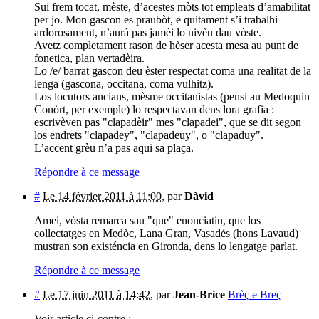
Sui frem tocat, mèste, d’acestes mòts tot empleats d’amabilitat
per jo. Mon gascon es praubòt, e quitament s’i trabalhi
ardorosament, n’aurà pas jamèi lo nivèu dau vòste.
Avetz completament rason de hèser acesta mesa au punt de
fonetica, plan vertadèira.
Lo /e/ barrat gascon deu èster respectat coma una realitat de la
lenga (gascona, occitana, coma vulhitz).
Los locutors ancians, mèsme occitanistas (pensi au Medoquin
Conòrt, per exemple) lo respectavan dens lora grafia :
escrivèven pas "clapadèir" mes "clapadei", que se dit segon
los endrets "clapadey", "clapadeuy", o "clapaduy".
L’accent grèu n’a pas aqui sa plaça.
Répondre à ce message
#
Le 14 février 2011 à 11:00
,
par
Dàvid
Amei, vòsta remarca sau "que" enonciatiu, que los
collectatges en Medòc, Lana Gran, Vasadés (hons Lavaud)
mustran son existéncia en Gironda, dens lo lengatge parlat.
Répondre à ce message
#
Le 17 juin 2011 à 14:42
,
par
Jean-Brice
Brèç e Breç
Voir article ci-contre :