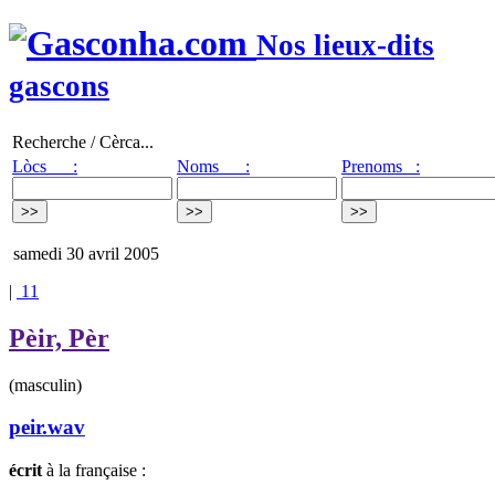
Nos lieux-dits
gascons
Recherche / Cèrca...
Lòcs :
Noms :
Prenoms :
samedi 30 avril 2005
|
11
Pèir, Pèr
(masculin)
peir.wav
écrit
à la française :