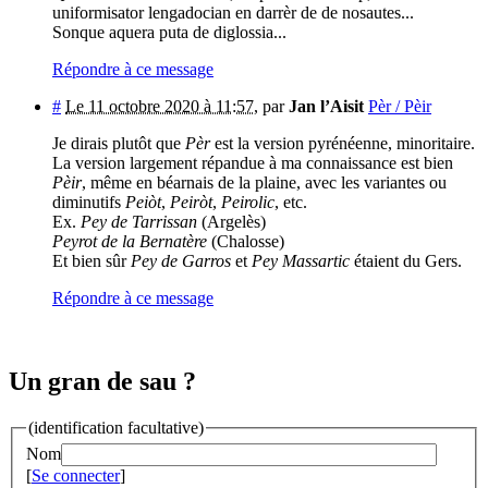
uniformisator lengadocian en darrèr de de nosautes...
Sonque aquera puta de diglossia...
Répondre à ce message
#
Le 11 octobre 2020 à 11:57
,
par
Jan l’Aisit
Pèr / Pèir
Je dirais plutôt que
Pèr
est la version pyrénéenne, minoritaire.
La version largement répandue à ma connaissance est bien
Pèir
, même en béarnais de la plaine, avec les variantes ou
diminutifs
Peiòt
,
Peiròt
,
Peirolic
, etc.
Ex.
Pey de Tarrissan
(Argelès)
Peyrot de la Bernatère
(Chalosse)
Et bien sûr
Pey de Garros
et
Pey Massartic
étaient du Gers.
Répondre à ce message
Un gran de sau ?
(identification facultative)
Nom
[
Se connecter
]