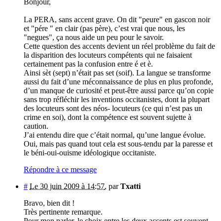
Bonjour,
La PERA, sans accent grave. On dit "peure" en gascon noir
et "pére " en clair (pas père), c’est vrai que nous, les
"negues", ça nous aide un peu pour le savoir.
Cette question des accents devient un réel problème du fait de
la disparition des locuteurs compétents qui ne faisaient
certainement pas la confusion entre é et è.
Ainsi sèt (sept) n’était pas set (soif). La langue se transforme
aussi du fait d’une méconnaissance de plus en plus profonde,
d’un manque de curiosité et peut-être aussi parce qu’on copie
sans trop réfléchir les inventions occitanistes, dont la plupart
des locuteurs sont des néos- locuteurs (ce qui n’est pas un
crime en soi), dont la compétence est souvent sujette à
caution.
J’ai entendu dire que c’était normal, qu’une langue évolue.
Oui, mais pas quand tout cela est sous-tendu par la paresse et
le béni-oui-ouisme idéologique occitaniste.
Répondre à ce message
#
Le 30 juin 2009 à 14:57
,
par
Txatti
Bravo, bien dit !
Très pertinente remarque.
Pour mon parler, le choix entre les deux accents est souvent