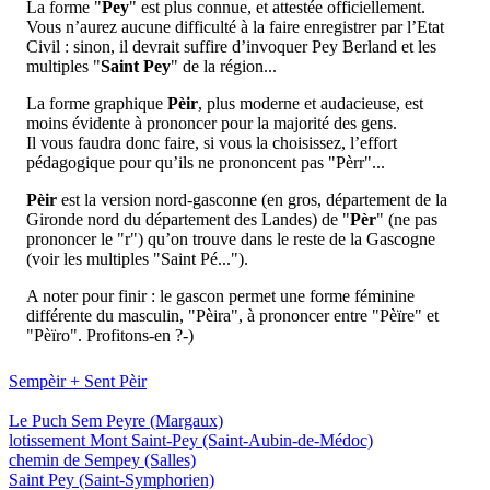
La forme "
Pey
" est plus connue, et attestée officiellement.
Vous n’aurez aucune difficulté à la faire enregistrer par l’Etat
Civil : sinon, il devrait suffire d’invoquer Pey Berland et les
multiples "
Saint Pey
" de la région...
La forme graphique
Pèir
, plus moderne et audacieuse, est
moins évidente à prononcer pour la majorité des gens.
Il vous faudra donc faire, si vous la choisissez, l’effort
pédagogique pour qu’ils ne prononcent pas "Pèrr"...
Pèir
est la version nord-gasconne (en gros, département de la
Gironde nord du département des Landes) de "
Pèr
" (ne pas
prononcer le "r") qu’on trouve dans le reste de la Gascogne
(voir les multiples "Saint Pé...").
A noter pour finir : le gascon permet une forme féminine
différente du masculin, "Pèira", à prononcer entre "Pèïre" et
"Pèïro". Profitons-en ?-)
Sempèir + Sent Pèir
Le Puch Sem Peyre
(Margaux)
lotissement Mont Saint-Pey
(Saint-Aubin-de-Médoc)
chemin de Sempey
(Salles)
Saint Pey
(Saint-Symphorien)