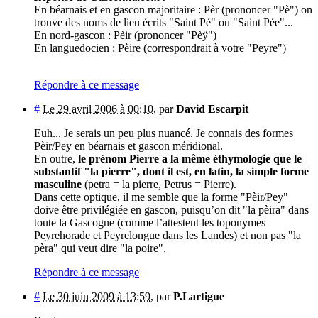
En béarnais et en gascon majoritaire : Pèr (prononcer "Pè") on
trouve des noms de lieu écrits "Saint Pé" ou "Saint Pée"...
En nord-gascon : Pèir (prononcer "Pèÿ")
En languedocien : Pèire (correspondrait à votre "Peyre")
Répondre à ce message
#
Le 29 avril 2006 à 00:10
,
par
David Escarpit
Euh... Je serais un peu plus nuancé. Je connais des formes
Pèir/Pey en béarnais et gascon méridional.
En outre,
le prénom Pierre a la même éthymologie que le
substantif "la pierre", dont il est, en latin, la simple forme
masculine
(petra = la pierre, Petrus = Pierre).
Dans cette optique, il me semble que la forme "Pèir/Pey"
doive être privilégiée en gascon, puisqu’on dit "la pèira" dans
toute la Gascogne (comme l’attestent les toponymes
Peyrehorade et Peyrelongue dans les Landes) et non pas "la
pèra" qui veut dire "la poire".
Répondre à ce message
#
Le 30 juin 2009 à 13:59
,
par
P.Lartigue