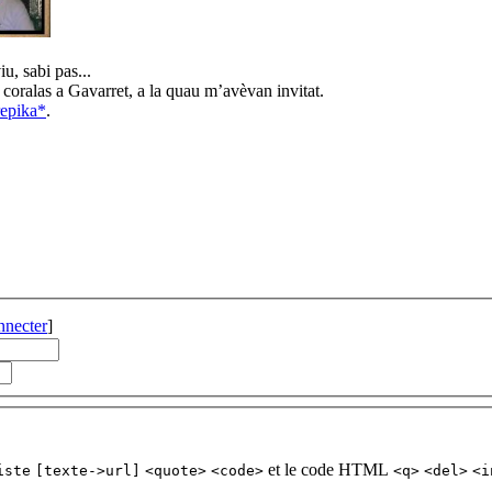
u, sabi pas...
 coralas a Gavarret, a la quau m’avèvan invitat.
repika*
.
nnecter
]
et le code HTML
iste
[texte->url]
<quote>
<code>
<q>
<del>
<i