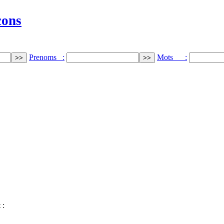
cons
Prenoms :
Mots :
 :