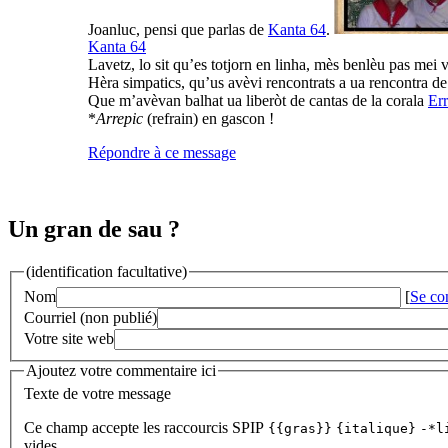
Joanluc, pensi que parlas de
Kanta 64
.
Kanta 64
Lavetz, lo sit qu’es totjorn en linha, mès benlèu pas mei vi
Hèra simpatics, qu’us avèvi rencontrats a ua rencontra de
Que m’avèvan balhat ua liberòt de cantas de la corala
Er
*
Arrepic
(refrain) en gascon !
Répondre à ce message
Un gran de sau ?
(identification facultative)
Nom
[
Se co
Courriel (non publié)
Votre site web
Ajoutez votre commentaire ici
Texte de votre message
Ce champ accepte les raccourcis SPIP
{{gras}}
{italique}
-*l
vides.