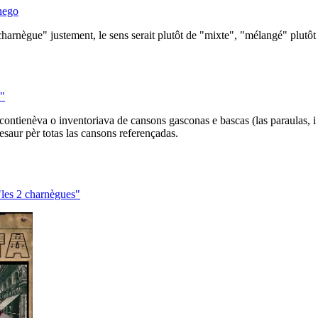
nego
"charnègue" justement, le sens serait plutôt de "mixte", "mélangé" plu
s"
 contienèva o inventoriava de cansons gasconas e bascas (las paraulas, i
esaur pèr totas las cansons referençadas.
"les 2 charnègues"