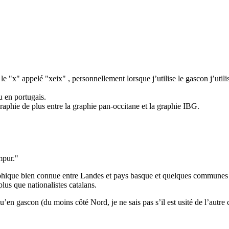
 le "x" appelé "xeix" , personnellement lorsque j’utilise le gascon j’uti
u en portugais.
graphie de plus entre la graphie pan-occitane et la graphie IBG.
mpur."
phique bien connue entre Landes et pays basque et quelques communes e
us que nationalistes catalans.
n gascon (du moins côté Nord, je ne sais pas s’il est usité de l’autre c