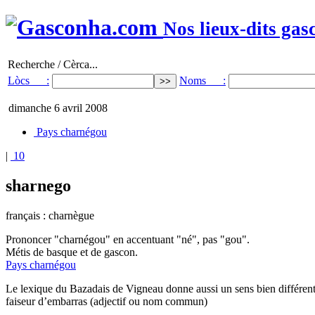
Nos lieux-dits gas
Recherche / Cèrca...
Lòcs :
Noms :
dimanche 6 avril 2008
Pays charnégou
|
10
sharnego
français : charnègue
Prononcer "charnégou" en accentuant "né", pas "gou".
Métis de basque et de gascon.
Pays charnégou
Le lexique du Bazadais de Vigneau donne aussi un sens bien différent
faiseur d’embarras (adjectif ou nom commun)