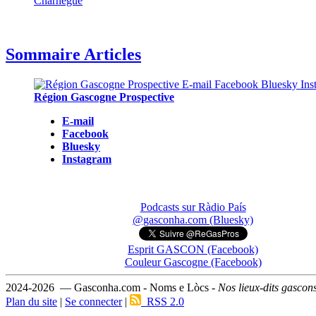
Charnègue
Sommaire Articles
Région Gascogne Prospective
E-mail
Facebook
Bluesky
Instagram
Podcasts sur Ràdio País
@gasconha.com (Bluesky)
Esprit GASCON (Facebook)
Couleur Gascogne (Facebook)
2024-2026 — Gasconha.com - Noms e Lòcs -
Nos lieux-dits gascon
Plan du site
|
Se connecter
|
RSS 2.0