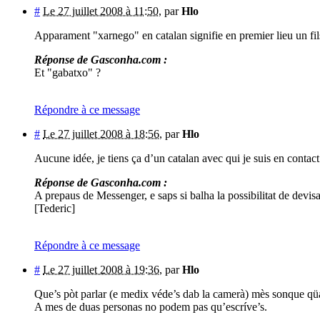
#
Le 27 juillet 2008 à 11:50
,
par
Hlo
Apparament "xarnego" en catalan signifie en premier lieu un fils
Réponse de Gasconha.com :
Et "gabatxo" ?
Répondre à ce message
#
Le 27 juillet 2008 à 18:56
,
par
Hlo
Aucune idée, je tiens ça d’un catalan avec qui je suis en contac
Réponse de Gasconha.com :
A prepaus de Messenger, e saps si balha la possibilitat de devisar
[Tederic]
Répondre à ce message
#
Le 27 juillet 2008 à 19:36
,
par
Hlo
Que’s pòt parlar (e medix véde’s dab la camerà) mès sonque qü
A mes de duas personas no podem pas qu’escríve’s.