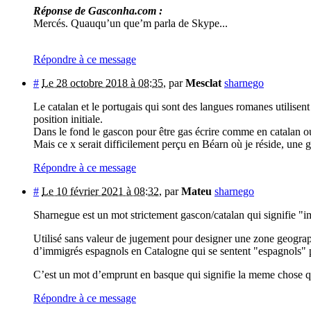
Réponse de Gasconha.com :
Mercés. Quauqu’un que’m parla de Skype...
Répondre à ce message
#
Le 28 octobre 2018 à 08:35
,
par
Mesclat
sharnego
Le catalan et le portugais qui sont des langues romanes utilisent
position initiale.
Dans le fond le gascon pour être gas écrire comme en catalan o
Mais ce x serait difficilement perçu en Béarn où je réside, une 
Répondre à ce message
#
Le 10 février 2021 à 08:32
,
par
Mateu
sharnego
Sharnegue est un mot strictement gascon/catalan qui signifie "i
Utilisé sans valeur de jugement pour designer une zone geogra
d’immigrés espagnols en Catalogne qui se sentent "espagnols" pl
C’est un mot d’emprunt en basque qui signifie la meme chose qu’e
Répondre à ce message