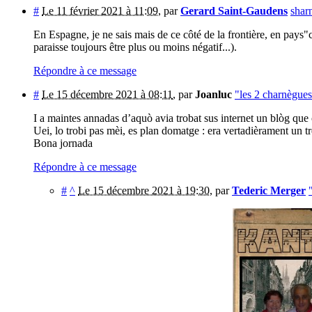
#
Le 11 février 2021 à 11:09
,
par
Gerard Saint-Gaudens
shar
En Espagne, je ne sais mais de ce côté de la frontière, en pays
paraisse toujours être plus ou moins négatif...).
Répondre à ce message
#
Le 15 décembre 2021 à 08:11
,
par
Joanluc
"les 2 charnègue
I a maintes annadas d’aquò avia trobat sus internet un blòg que
Uei, lo trobi pas mèi, es plan domatge : era vertadièrament un tr
Bona jornada
Répondre à ce message
#
^
Le 15 décembre 2021 à 19:30
,
par
Tederic Merger