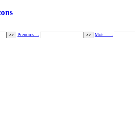
cons
Prenoms :
Mots :