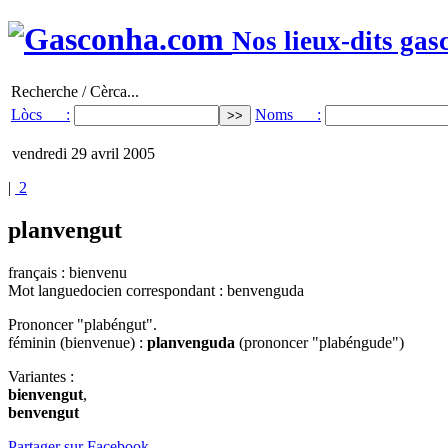
Nos lieux-dits gas
Recherche / Cèrca...
Lòcs :
Noms :
vendredi 29 avril 2005
|
2
planvengut
français : bienvenu
Mot languedocien correspondant : benvenguda
Prononcer "plabéngut".
féminin (bienvenue) :
planvenguda
(prononcer "plabéngude")
Variantes :
bienvengut
,
benvengut
Partager sur Facebook