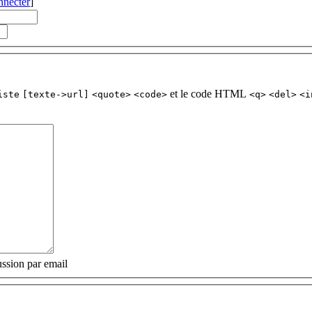
nnecter
]
et le code HTML
iste
[texte->url]
<quote>
<code>
<q>
<del>
<i
ssion par email