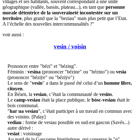
villages et ses habitants, souvent correspondant à une unité
géographique (vallée, bassin, plateau...), en tant que
personne
morale détentrice de la souveraineté incontestée sur un
territoire
, plus grand que la "beziau" mais plus petit que l’Etat.
A l’échelle des nouvelles intercommunalités ?"
voir aussi :
vesin / voisin
Prononcer entre "bézi" et "bézing".
Féminin :
vesina
(prononcer "bézine" ou "bézino") ou
vesia
(prononcer "béziÿe" ou "béziÿo")
Le sens de "
vesin
" a dans le passé été celui d’un
homme libre,
citoyen
.
En Béarn, la
vesiau
, c’était la communauté de
vesins
.
Le
camp-vesiau
était la place publique, le
bòsc-vesiau
était le
bois communal.
"
har ua vesiau
", c’était participer à un travail en commun avec
des voisins. [Palay]
vediau
: forme de vesiau possible en sud-est gascon (Savés...)
autre dérivé :
vesiat
: voisinage
Au nord de la Gascogne lingüistique, qui conserve le "n"