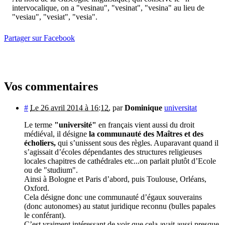
intervocalique, on a "vesinau", "vesinat", "vesina" au lieu de
"vesiau", "vesiat", "vesia".
Partager sur Facebook
Vos commentaires
#
Le 26 avril 2014 à 16:12
,
par
Dominique
universitat
Le terme
"université"
en français vient aussi du droit
médiéval, il désigne
la communauté des Maîtres et des
écholiers,
qui s’unissent sous des règles. Auparavant quand il
s’agissait d’écoles dépendantes des structures religieuses
locales chapitres de cathédrales etc...on parlait plutôt d’Ecole
ou de "studium".
Ainsi à Bologne et Paris d’abord, puis Toulouse, Orléans,
Oxford.
Cela désigne donc une communauté d’égaux souverains
(donc autonomes) au statut juridique reconnu (bulles papales
le conférant).
C’est vraiment intéressant de voir que cela avait aussi presque