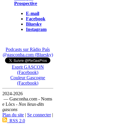
Prospective
E-mail
Facebook
Bluesky
Instagram
Podcasts sur Ràdio País
@gasconha.com (Bluesky)
Esprit GASCON
(Facebook)
Couleur Gascogne
(Facebook)
2024-2026
— Gasconha.com - Noms
e Lòcs -
Nos lieux-dits
gascons
Plan du site
|
Se connecter
|
RSS 2.0