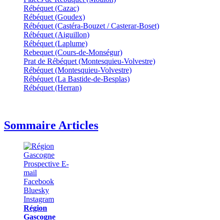
Rébéquet (Cazac)
Rébéquet (Goudex)
Rébéquet (Castéra-Bouzet / Casterar-Boset)
Rébéquet (Aiguillon)
Rébéquet (Laplume)
Rebequet (Cours-de-Monségur)
Prat de Rébéquet (Montesquieu-Volvestre)
Rébéquet (Montesquieu-Volvestre)
Rébéquet (La Bastide-de-Besplas)
Rébéquet (Herran)
Sommaire Articles
Région
Gascogne