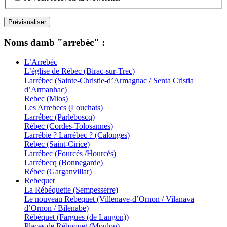
Noms damb "arrebèc" :
L’Arrebèc
L’église de Rébec (Birac-sur-Trec)
Larrébec (Sainte-Christie-d’Armagnac / Senta Cristia
d’Armanhac)
Rebec (Mios)
Les Arrebecs (Louchats)
Larrébec (Parleboscq)
Rébec (Cordes-Tolosannes)
Larrébie ? Larrébec ? (Calonges)
Rebec (Saint-Cirice)
Larrébec (Fourcés /Hourcés)
Larrébecq (Bonnegarde)
Rébec (Garganvillar)
Rebequet
La Rébéquette (Sempesserre)
Le nouveau Rebequet (Villenave-d’Ornon / Vilanava
d’Ornon / Bilenabe)
Rébéquet (Fargues (de Langon))
Places de Rébuquet (Moulon)