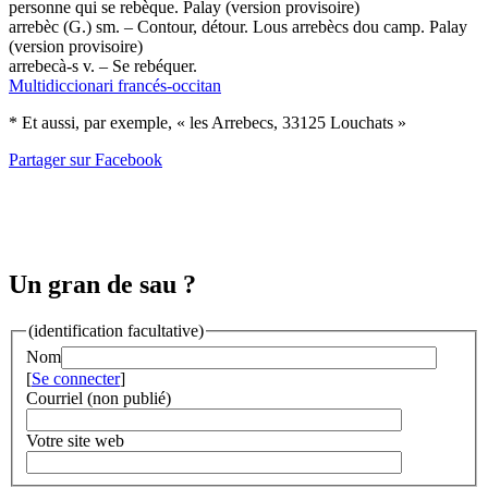
personne qui se rebèque. Palay (version provisoire)
arrebèc (G.) sm. – Contour, détour. Lous arrebècs dou camp. Palay
(version provisoire)
arrebecà-s v. – Se rebéquer.
Multidiccionari francés-occitan
* Et aussi, par exemple, « les Arrebecs, 33125 Louchats »
Partager sur Facebook
Un gran de sau ?
(identification facultative)
Nom
[
Se connecter
]
Courriel (non publié)
Votre site web