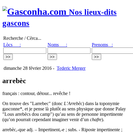
Nos lieux-dits
gascons
Recherche / Cèrca...
Lòcs :
Noms :
Prenoms :
dimanche 28 février 2016
-
Tederic Merger
arrebèc
français : contour, détour... revêche !
On trouve des "Larrebec" (donc
L’Arrebèc
) dans la toponymie
gasconne*, et je pense là plutôt au sens physique que donne Palay
"Lous arrebècs dou camp") qu’au sens de personne impertinente
(qu’on pourrait cependant imaginer venir d’un
chafre
).
arrebèc,-que adj. – Impertinent,-e ; subs. - Riposte impertinente ;