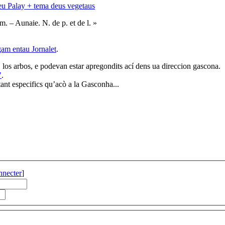
u Palay + tema deus vegetaus
m. – Aunaie. N. de p. et de l. »
gam entau Jornalet
.
, los arbos, e podevan estar apregondits ací dens ua direccion gascona.
"
.
ant especifics qu’acò a la Gasconha...
nnecter
]