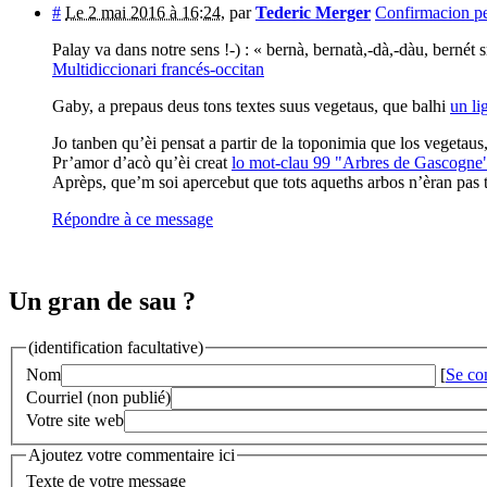
#
Le 2 mai 2016 à 16:24
,
par
Tederic Merger
Confirmacion pe
Palay va dans notre sens !-) : « bernà, bernatà,-dà,-dàu, bernét s
Multidiccionari francés-occitan
Gaby, a prepaus deus tons textes suus vegetaus, que balhi
un li
Jo tanben qu’èi pensat a partir de la toponimia que los vegetaus
Pr’amor d’acò qu’èi creat
lo mot-clau 99 "Arbres de Gascogne
Aprèps, que’m soi apercebut que tots aqueths arbos n’èran pas t
Répondre à ce message
Un gran de sau ?
(identification facultative)
Nom
[
Se co
Courriel (non publié)
Votre site web
Ajoutez votre commentaire ici
Texte de votre message