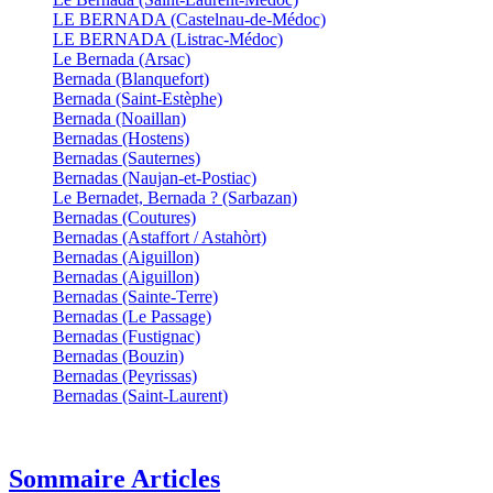
LE BERNADA (Castelnau-de-Médoc)
LE BERNADA (Listrac-Médoc)
Le Bernada (Arsac)
Bernada (Blanquefort)
Bernada (Saint-Estèphe)
Bernada (Noaillan)
Bernadas (Hostens)
Bernadas (Sauternes)
Bernadas (Naujan-et-Postiac)
Le Bernadet, Bernada ? (Sarbazan)
Bernadas (Coutures)
Bernadas (Astaffort / Astahòrt)
Bernadas (Aiguillon)
Bernadas (Aiguillon)
Bernadas (Sainte-Terre)
Bernadas (Le Passage)
Bernadas (Fustignac)
Bernadas (Bouzin)
Bernadas (Peyrissas)
Bernadas (Saint-Laurent)
Sommaire Articles