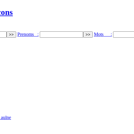
cons
Prenoms :
Mots :
 aulne