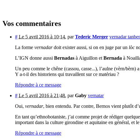
Vos commentaires
#
Le 5 avril 2016 à 10:14
,
par
Tederic Merger
vernadar tanben
La forme
vernadar
doit exister aussi, si on en juge par un
lòc
n
L’IGN donne aussi
Bernadas
à Aiguillon et
Bernada
à Noaill
Un peu comme le chêne (cassou, casse...), l’aulne (vèrn/bèrn)
Y a-t-il des historiens qui travaillent sur ce matériau ?
Répondre à ce message
#
Le 5 avril 2016 à 21:48
,
par
Gaby
vernatar
Oui,
vernadar
, bien entendu. Par contre, Bernos vient plutôt d
En tant qu’ethnobotaniste, j’ai comme projet de rédiger quelque 
important dans la culture girondine et aquitaine en général, et l
Répondre à ce message