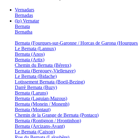
Vernadars
Bernadas
(lo) Vernatar
Bernata
Bernatha
Bernata (Fourques-sur-Garonne / Horcas de Garona (Hourques
Le Bernata (Lannux)
Bernata (Anos)
Bernata (Artix)
Chemin du Bernata (Bérenx)
Bernata (Bergouey-Viellenave)
Le Bernata (Bidache)
Lotissement Bernata (Boeil-Bezing)
Darrè Bernata (Buzy)
Bernata (Laruns)
Bernata (Laguian-Mazous)
Bernata (Monein / Monenh)
Bernata (Montaut)
Chemin de la Grange de Bernata (Pontacq)
Bernata (Rontignon / Hrontinhon)
Bernata (Arcizans-Avant)
Le Bernata (Caixon)
Rue du Bernata (Laloubère)