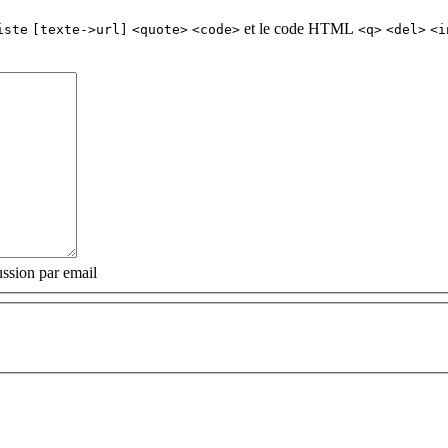
et le code HTML
iste
[texte->url]
<quote>
<code>
<q>
<del>
<i
ssion par email