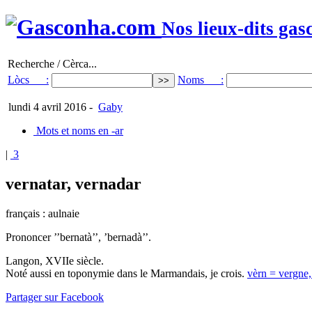
Nos lieux-dits gas
Recherche / Cèrca...
Lòcs :
Noms :
lundi 4 avril 2016
-
Gaby
Mots et noms en -ar
|
3
vernatar, vernadar
français : aulnaie
Prononcer ’’bernatà’’, ’bernadà’’.
Langon, XVIIe siècle.
Noté aussi en toponymie dans le Marmandais, je crois.
vèrn = vergne,
Partager sur Facebook