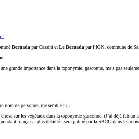
 !
ommé
Bernada
par Cassini et
Le Bernada
par l’IGN, commune de Sai
an.
 a une grande importance dans la toponymie, gasconne, mais pas seuleme
’un nom de personne, me semble-t-il.
chose sur les végétaux dans la toponymie gasconne. (J’ai déjà fait un ar
e pendant français - plus détaillé - sera publié par la SBCO dans les mois