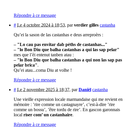
Répondre à ce message
#
Le 4 octobre 2024 à 18:53
,
par
verdier gilles
castanha
Qu’ei la sason de las castanhas e deus arreproèrs :
–
"Lo cau pas envitar dab pèths de castanhas..."
–
"lo Bon Diu que balha castanhas a qui las sap pelar"
mes que l’èi entenut tanben atau :
–
"lo Bon Diu que balha castanhas a qui non las sap pas
pelar brica"
.
Qu’ei atau...coma Diu at volhe !
Répondre à ce message
#
Le 2 novembre 2025 à 18:37
,
par
Danièl
castanha
Une vieille expression locale marmandaise qui me revient en
mémoire : ’rire comme un castagnayre’, c’est-à-dire ’rire
comme un bossu’, ’être tordu de rire’. En gascon garonnais
local
ríser com’ un castanhaire
.
Répondre à ce message