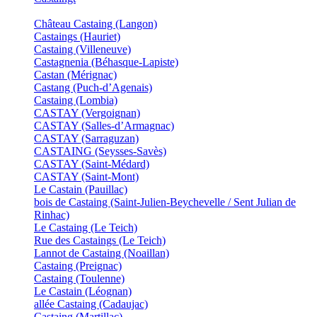
Château Castaing (Langon)
Castaings (Hauriet)
Castaing (Villeneuve)
Castagnenia (Béhasque-Lapiste)
Castan (Mérignac)
Castang (Puch-d’Agenais)
Castaing (Lombia)
CASTAY (Vergoignan)
CASTAY (Salles-d’Armagnac)
CASTAY (Sarraguzan)
CASTAING (Seysses-Savès)
CASTAY (Saint-Médard)
CASTAY (Saint-Mont)
Le Castain (Pauillac)
bois de Castaing (Saint-Julien-Beychevelle / Sent Julian de
Rinhac)
Le Castaing (Le Teich)
Rue des Castaings (Le Teich)
Lannot de Castaing (Noaillan)
Castaing (Preignac)
Castaing (Toulenne)
Le Castain (Léognan)
allée Castaing (Cadaujac)
Castaing (Martillac)