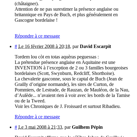
(châtaigner).
Attention de ne pas surestimer la présence anglaise ou
britannique en Pays de Buch, et plus généralement en
Gascogne bordelaise !
Répondre à ce message
#
Le 16 février 2008 à 20:18
,
par
David Escarpit
Tordem lou còt en totas aquèras peguessas :
La prétendue présence anglaise en Aquitaine est une
INVENTION à l’exception de 2 ou 3 familles bourgeoises
bordelaises (Scott, Swynburn, Redcliff, Shorthoise).
La chevalerie gasconne, sous le captal de Buch (Jean de
Grailly d’origine normande), les sires de Curton, de
Pommiers, de Lestrade, de Rauzan, de Mauléon, de la Nau,
d’Aulède... n’avaient rien à voir avec les bords de la Tamise
ou de la Tweed.
Voir les Chroniques de J. Froissard et surtout Ribadieu.
Répondre à ce message
#
Le 3 mai 2008 à 21:33
,
par
Guilhem Pépin