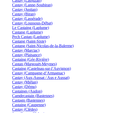
Castay (Laujuzan)
Castay (Lanne-Soubiran)
Castay (Justian)
Castay (Biran)
Castay (Lassérade)
Castay (Loussous-Débat)
Le Castaing (Laplume)
Castang (Laplume)
Pech Castan (Laplume)
Castang (Saint-Sixte)
Castang (Saint-Nicolas-de-la-Balerme)
Castay (Marciac)
Castay (Plaisance)
Castaing (Gée-Rivière)
Castan (Margouët-Meymes)
Castaing (Castelnau-sur-l’Auvignon)
Castay (Campagne-d’Armagnac)
Castay (Aux-Aussat / Aus e Aussat)
Castay (Miélan)
Castay (Dému)
Castaings (Audon)
Camdecastain (Bastennes)
Castagn (Bastennes)
Castaing (Caupenne)
Castay (Clèdes)