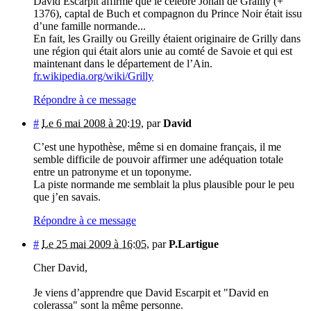
David Escarpit affirme que le célèbre Johan de Grailly (+
1376), captal de Buch et compagnon du Prince Noir était issu
d’une famille normande...
En fait, les Grailly ou Greilly étaient originaire de Grilly dans
une région qui était alors unie au comté de Savoie et qui est
maintenant dans le département de l’Ain.
fr.wikipedia.org/wiki/Grilly
Répondre à ce message
#
Le 6 mai 2008 à 20:19
,
par
David
C’est une hypothèse, même si en domaine français, il me
semble difficile de pouvoir affirmer une adéquation totale
entre un patronyme et un toponyme.
La piste normande me semblait la plus plausible pour le peu
que j’en savais.
Répondre à ce message
#
Le 25 mai 2009 à 16:05
,
par
P.Lartigue
Cher David,
Je viens d’apprendre que David Escarpit et "David en
colerassa" sont la même personne.