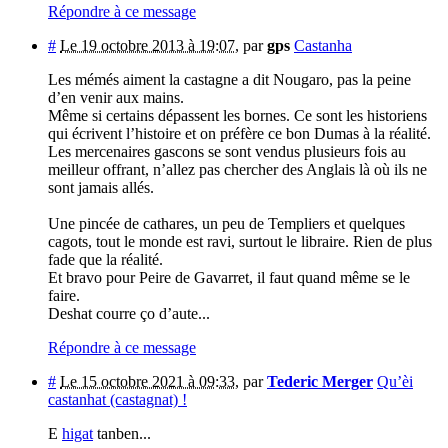
Répondre à ce message
#
Le 19 octobre 2013 à 19:07
,
par
gps
Castanha
Les mémés aiment la castagne a dit Nougaro, pas la peine
d’en venir aux mains.
Même si certains dépassent les bornes. Ce sont les historiens
qui écrivent l’histoire et on préfère ce bon Dumas à la réalité.
Les mercenaires gascons se sont vendus plusieurs fois au
meilleur offrant, n’allez pas chercher des Anglais là où ils ne
sont jamais allés.
Une pincée de cathares, un peu de Templiers et quelques
cagots, tout le monde est ravi, surtout le libraire. Rien de plus
fade que la réalité.
Et bravo pour Peire de Gavarret, il faut quand même se le
faire.
Deshat courre ço d’aute...
Répondre à ce message
#
Le 15 octobre 2021 à 09:33
,
par
Tederic Merger
Qu’èi
castanhat (castagnat) !
E
higat
tanben...