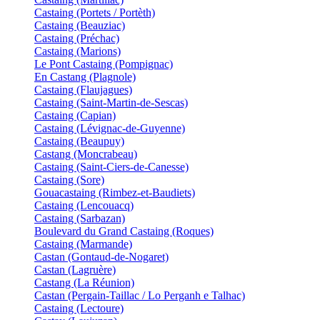
Castaing (Portets / Portèth)
Castaing (Beauziac)
Castaing (Préchac)
Castaing (Marions)
Le Pont Castaing (Pompignac)
En Castang (Plagnole)
Castaing (Flaujagues)
Castaing (Saint-Martin-de-Sescas)
Castaing (Capian)
Castaing (Lévignac-de-Guyenne)
Castaing (Beaupuy)
Castang (Moncrabeau)
Castaing (Saint-Ciers-de-Canesse)
Castaing (Sore)
Gouacastaing (Rimbez-et-Baudiets)
Castaing (Lencouacq)
Castaing (Sarbazan)
Boulevard du Grand Castaing (Roques)
Castaing (Marmande)
Castan (Gontaud-de-Nogaret)
Castan (Lagruère)
Castang (La Réunion)
Castan (Pergain-Taillac / Lo Perganh e Talhac)
Castaing (Lectoure)