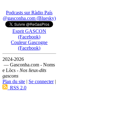
Podcasts sur Ràdio País
@gasconha.com (Bluesky)
Esprit GASCON
(Facebook)
Couleur Gascogne
(Facebook)
2024-2026
— Gasconha.com - Noms
e Lòcs -
Nos lieux-dits
gascons
Plan du site
|
Se connecter
|
RSS 2.0