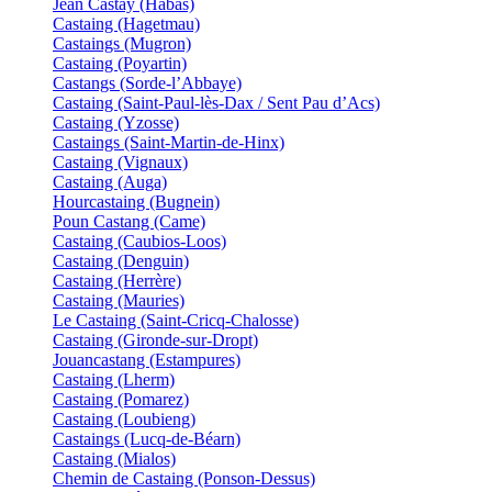
Jean Castay (Habas)
Castaing (Hagetmau)
Castaings (Mugron)
Castaing (Poyartin)
Castangs (Sorde-l’Abbaye)
Castaing (Saint-Paul-lès-Dax / Sent Pau d’Acs)
Castaing (Yzosse)
Castaings (Saint-Martin-de-Hinx)
Castaing (Vignaux)
Castaing (Auga)
Hourcastaing (Bugnein)
Poun Castang (Came)
Castaing (Caubios-Loos)
Castaing (Denguin)
Castaing (Herrère)
Castaing (Mauries)
Le Castaing (Saint-Cricq-Chalosse)
Castaing (Gironde-sur-Dropt)
Jouancastang (Estampures)
Castaing (Lherm)
Castaing (Pomarez)
Castaing (Loubieng)
Castaings (Lucq-de-Béarn)
Castaing (Mialos)
Chemin de Castaing (Ponson-Dessus)