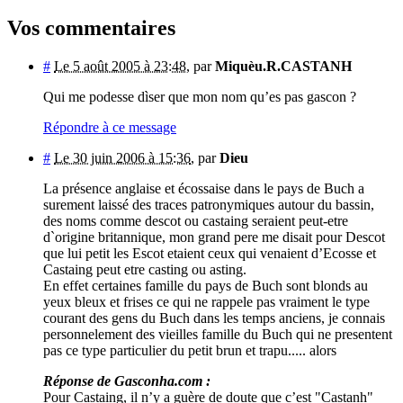
Vos commentaires
#
Le 5 août 2005 à 23:48
,
par
Miquèu.R.CASTANH
Qui me podesse dìser que mon nom qu’es pas gascon ?
Répondre à ce message
#
Le 30 juin 2006 à 15:36
,
par
Dieu
La présence anglaise et écossaise dans le pays de Buch a
surement laissé des traces patronymiques autour du bassin,
des noms comme descot ou castaing seraient peut-etre
d`origine britannique, mon grand pere me disait pour Descot
que lui petit les Escot etaient ceux qui venaient d’Ecosse et
Castaing peut etre casting ou asting.
En effet certaines famille du pays de Buch sont blonds au
yeux bleux et frises ce qui ne rappele pas vraiment le type
courant des gens du Buch dans les temps anciens, je connais
personnelement des vieilles famille du Buch qui ne presentent
pas ce type particulier du petit brun et trapu..... alors
Réponse de Gasconha.com :
Pour Castaing, il n’y a guère de doute que c’est "Castanh"