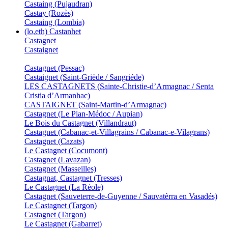
Castaing (Pujaudran)
Castay (Rozès)
Castaing (Lombia)
(lo,eth) Castanhet
Castagnet
Castaignet
Castagnet (Pessac)
Castaignet (Saint-Griède / Sangriéde)
LES CASTAGNETS (Sainte-Christie-d’Armagnac / Senta
Cristia d’Armanhac)
CASTAIGNET (Saint-Martin-d’Armagnac)
Castagnet (Le Pian-Médoc / Aupian)
Le Bois du Castagnet (Villandraut)
Castagnet (Cabanac-et-Villagrains / Cabanac-e-Vilagrans)
Castagnet (Cazats)
Le Castagnet (Cocumont)
Castagnet (Lavazan)
Castagnet (Masseilles)
Castagnat, Castagnet (Tresses)
Le Castagnet (La Réole)
Castagnet (Sauveterre-de-Guyenne / Sauvatèrra en Vasadés)
Le Castagnet (Targon)
Castagnet (Targon)
Le Castagnet (Gabarret)