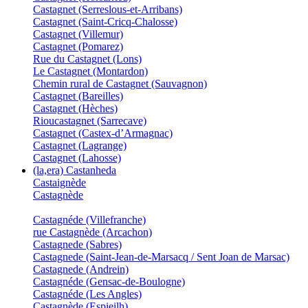
Castagnet (Serreslous-et-Arribans)
Castagnet (Saint-Cricq-Chalosse)
Castagnet (Villemur)
Castagnet (Pomarez)
Rue du Castagnet (Lons)
Le Castagnet (Montardon)
Chemin rural de Castagnet (Sauvagnon)
Castagnet (Bareilles)
Castagnet (Hèches)
Rioucastagnet (Sarrecave)
Castagnet (Castex-d’Armagnac)
Castagnet (Lagrange)
Castagnet (Lahosse)
(la,era) Castanheda
Castaignède
Castagnède
Castagnéde (Villefranche)
rue Castagnède (Arcachon)
Castagnede (Sabres)
Castagnede (Saint-Jean-de-Marsacq / Sent Joan de Marsac)
Castagnede (Andrein)
Castagnéde (Gensac-de-Boulogne)
Castagnéde (Les Angles)
Castagnède (Espieilh)