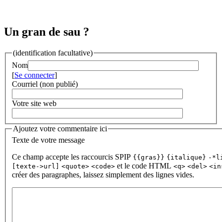
Un gran de sau ?
(identification facultative)
Nom
[
Se connecter
]
Courriel (non publié)
Votre site web
Ajoutez votre commentaire ici
Texte de votre message
Ce champ accepte les raccourcis SPIP
{{gras}}
{italique}
-*l
et le code HTML
[texte->url]
<quote>
<code>
<q>
<del>
<in
créer des paragraphes, laissez simplement des lignes vides.