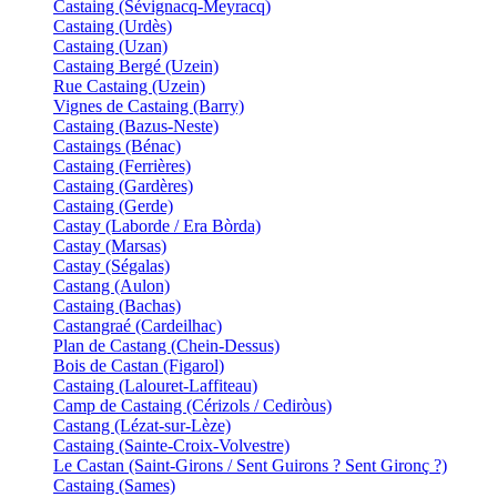
Castaing (Sévignacq-Meyracq)
Castaing (Urdès)
Castaing (Uzan)
Castaing Bergé (Uzein)
Rue Castaing (Uzein)
Vignes de Castaing (Barry)
Castaing (Bazus-Neste)
Castaings (Bénac)
Castaing (Ferrières)
Castaing (Gardères)
Castaing (Gerde)
Castay (Laborde / Era Bòrda)
Castay (Marsas)
Castay (Ségalas)
Castang (Aulon)
Castaing (Bachas)
Castangraé (Cardeilhac)
Plan de Castang (Chein-Dessus)
Bois de Castan (Figarol)
Castaing (Lalouret-Laffiteau)
Camp de Castaing (Cérizols / Cediròus)
Castang (Lézat-sur-Lèze)
Castaing (Sainte-Croix-Volvestre)
Le Castan (Saint-Girons / Sent Guirons ? Sent Gironç ?)
Castaing (Sames)