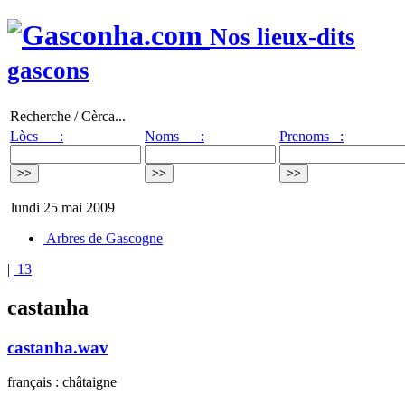
Nos lieux-dits
gascons
Recherche / Cèrca...
Lòcs :
Noms :
Prenoms :
lundi 25 mai 2009
Arbres de Gascogne
|
13
castanha
castanha.wav
français : châtaigne