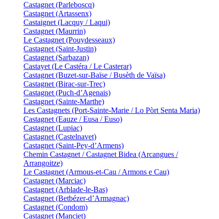
Castagnet (Parleboscq)
Castagnet (Artassenx)
Castaignet (Lacquy / Laqui)
Castagnet (Maurrin)
Le Castagnet (Pouydesseaux)
Castagnet (Saint-Justin)
Castagnet (Sarbazan)
Castayet (Le Castéra / Le Casterar)
Castagnet (Buzet-sur-Baïse / Busèth de Vaïsa)
Castagnet (Birac-sur-Trec)
Castagnet (Puch-d’Agenais)
Castagnet (Sainte-Marthe)
Les Castagnets (Port-Sainte-Marie / Lo Pòrt Senta Maria)
Castagnet (Eauze / Eusa / Euso)
Castagnet (Lupiac)
Castagnet (Castelnavet)
Castagnet (Saint-Pey-d’Armens)
Chemin Castagnet / Castagnet Bidea (Arcangues /
Arrangoitze)
Le Castagnet (Armous-et-Cau / Armons e Cau)
Castagnet (Marciac)
Castagnet (Arblade-le-Bas)
Castagnet (Betbézer-d’Armagnac)
Castagnet (Condom)
Castagnet (Manciet)