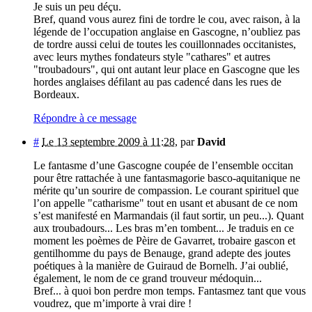
Je suis un peu déçu.
Bref, quand vous aurez fini de tordre le cou, avec raison, à la
légende de l’occupation anglaise en Gascogne, n’oubliez pas
de tordre aussi celui de toutes les couillonnades occitanistes,
avec leurs mythes fondateurs style "cathares" et autres
"troubadours", qui ont autant leur place en Gascogne que les
hordes anglaises défilant au pas cadencé dans les rues de
Bordeaux.
Répondre à ce message
#
Le 13 septembre 2009 à 11:28
,
par
David
Le fantasme d’une Gascogne coupée de l’ensemble occitan
pour être rattachée à une fantasmagorie basco-aquitanique ne
mérite qu’un sourire de compassion. Le courant spirituel que
l’on appelle "catharisme" tout en usant et abusant de ce nom
s’est manifesté en Marmandais (il faut sortir, un peu...). Quant
aux troubadours... Les bras m’en tombent... Je traduis en ce
moment les poèmes de Pèire de Gavarret, trobaire gascon et
gentilhomme du pays de Benauge, grand adepte des joutes
poétiques à la manière de Guiraud de Bornelh. J’ai oublié,
également, le nom de ce grand trouveur médoquin...
Bref... à quoi bon perdre mon temps. Fantasmez tant que vous
voudrez, que m’importe à vrai dire !