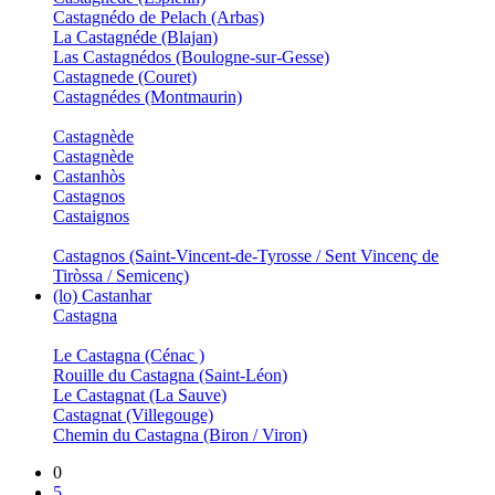
Castagnédo de Pelach (Arbas)
La Castagnéde (Blajan)
Las Castagnédos (Boulogne-sur-Gesse)
Castagnede (Couret)
Castagnédes (Montmaurin)
Castagnède
Castagnède
Castanhòs
Castagnos
Castaignos
Castagnos (Saint-Vincent-de-Tyrosse / Sent Vincenç de
Tiròssa / Semicenç)
(lo) Castanhar
Castagna
Le Castagna (Cénac )
Rouille du Castagna (Saint-Léon)
Le Castagnat (La Sauve)
Castagnat (Villegouge)
Chemin du Castagna (Biron / Viron)
0
5