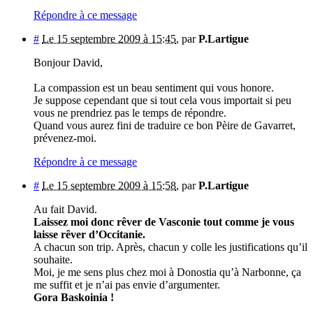
Répondre à ce message
#
Le 15 septembre 2009 à 15:45
,
par
P.Lartigue
Bonjour David,
La compassion est un beau sentiment qui vous honore.
Je suppose cependant que si tout cela vous importait si peu
vous ne prendriez pas le temps de répondre.
Quand vous aurez fini de traduire ce bon Pèire de Gavarret,
prévenez-moi.
Répondre à ce message
#
Le 15 septembre 2009 à 15:58
,
par
P.Lartigue
Au fait David.
Laissez moi donc rêver de Vasconie tout comme je vous
laisse rêver d’Occitanie.
A chacun son trip. Après, chacun y colle les justifications qu’il
souhaite.
Moi, je me sens plus chez moi à Donostia qu’à Narbonne, ça
me suffit et je n’ai pas envie d’argumenter.
Gora Baskoinia !