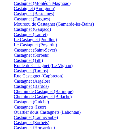
Castagnet (Monléon-Magnoac)
Castaignet (Audignon)
Castagnet (Bastennes)
Castagnet (Fargues)
Moureou de Castagnet (Gamarde-les-Bains)
Castagnet (Gaujacq)
Castagnet (Lauret)
Le Castagnet (Pouillon)
Le Castagnet (Poyartin)
Castagnet (Saint-Sever)
Castagnet (Sorbets)
Castagnet (Tilh)
Route de Castagnet (Le Vignau)
Castagnet (Tarnos)
Rue Castagnet (Capbreton)
Castagnet (Argelos)
Castagnet (Bardos)
Chemin de Castagnet (Barinque)
Chemin de Castagnet (Bidache)
Castagnet (Guiche)
Castagnets (Issor)
Quartier dous Castagnets (Lahontan)
Castagnet (Lannecaube)
Castagnet (Sorbets)
Castagnet (Horsarrieu)