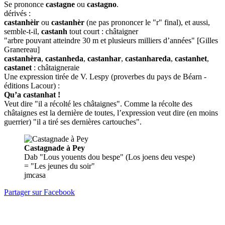
Se prononce
castagne
ou
castagno
.
dérivés :
castanhèir
ou
castanhèr
(ne pas prononcer le "r" final), et aussi,
semble-t-il,
castanh
tout court : châtaigner
"arbre pouvant atteindre 30 m et plusieurs milliers d’années" [Gilles
Granereau]
castanhèra
,
castanheda
,
castanhar
,
castanhareda
,
castanhet
,
castanet
: châtaigneraie
Une expression tirée de V. Lespy (proverbes du pays de Béarn -
éditions Lacour) :
Qu’a castanhat !
Veut dire "il a récolté les châtaignes". Comme la récolte des
châtaignes est la dernière de toutes, l’expression veut dire (en moins
guerrier) "il a tiré ses dernières cartouches".
Castagnade à Pey
Dab "Lous youents dou bespe" (Los joens deu vespe)
= "Les jeunes du soir"
jmcasa
Partager sur Facebook