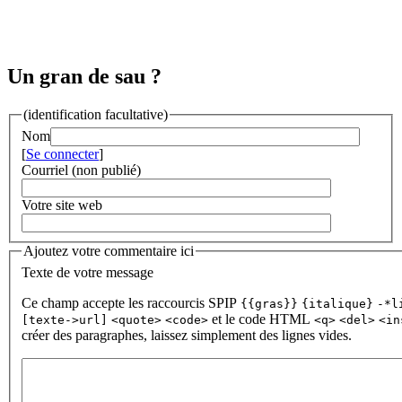
Un gran de sau ?
(identification facultative)
Nom
[
Se connecter
]
Courriel (non publié)
Votre site web
Ajoutez votre commentaire ici
Texte de votre message
Ce champ accepte les raccourcis SPIP
{{gras}}
{italique}
-*l
et le code HTML
[texte->url]
<quote>
<code>
<q>
<del>
<in
créer des paragraphes, laissez simplement des lignes vides.