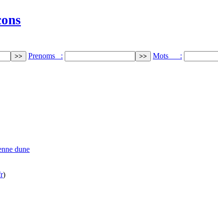
cons
Prenoms :
Mots :
ienne dune
r
)