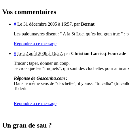
Vos commentaires
#
Le 31 décembre 2005 à 16:57
,
par
Bernat
Les paloumayres disent : " A la St Luc, qu’es lou gran truc " : p
Répondre à ce message
#
Le 22 août 2006 à 16:27
,
par
Christian Larricq-Fourcade
Trucar : taper, donner un coup.
Je crois que les "truquets", qui sont des clochettes pour animau
Réponse de Gasconha.com :
Dans le même sens de "clochette", il y aussi "trucalha" (trucaille
Tederic
Répondre à ce message
Un gran de sau ?