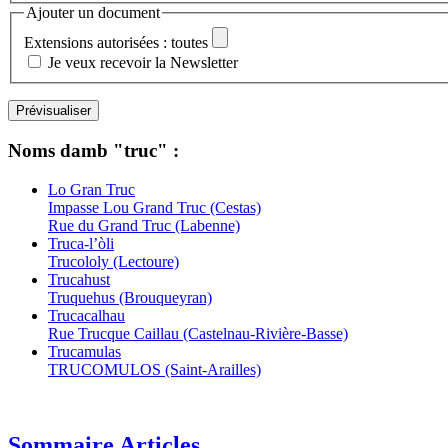
Ajouter un document
Extensions autorisées : toutes
Je veux recevoir la Newsletter
Noms damb "truc" :
Lo Gran Truc
Impasse Lou Grand Truc (Cestas)
Rue du Grand Truc (Labenne)
Truca-l’òli
Trucololy (Lectoure)
Trucahust
Truquehus (Brouqueyran)
Trucacalhau
Rue Trucque Caillau (Castelnau-Rivière-Basse)
Trucamulas
TRUCOMULOS (Saint-Arailles)
Sommaire Articles