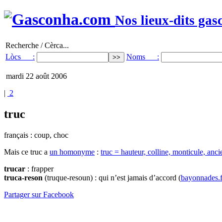
Nos lieux-dits gas
Recherche / Cèrca...
Lòcs :
Noms :
mardi 22 août 2006
|
2
truc
français : coup, choc
Mais ce truc a
un homonyme
:
truc = hauteur, colline, monticule, anc
trucar
: frapper
truca-reson
(truque-resoun) : qui n’est jamais d’accord (
bayonnades.f
Partager sur Facebook