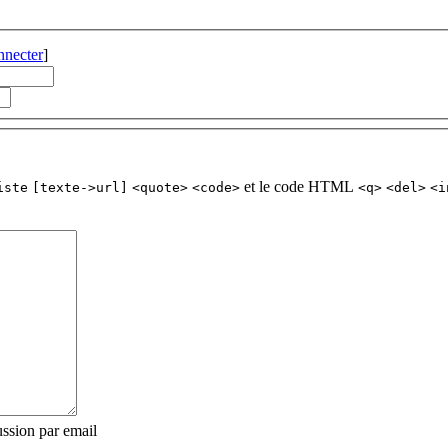
nnecter
]
et le code HTML
iste
[texte->url]
<quote>
<code>
<q>
<del>
<i
ssion par email