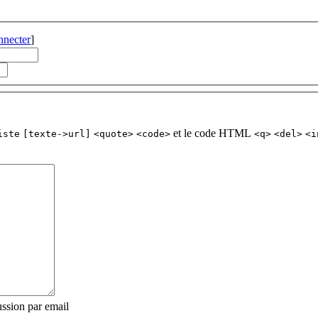
nnecter
]
et le code HTML
iste
[texte->url]
<quote>
<code>
<q>
<del>
<i
ssion par email