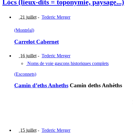
Lòcs (lieux-dits = toponymie, paysage...)
21 juillet
-
Tederic Merger
(Montréal)
Carrelot Cabernet
16 juillet
-
Tederic Merger
Noms de voie gascons historiques complets
(Esconnets)
Camin d’eths Anheths
Camin deths Anhèths
15 juillet
-
Tederic Merger