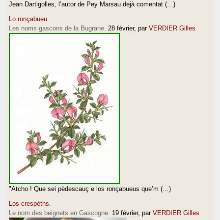
Jean Dartigolles, l’autor de Pey Marsau dejà comentat (…)
Lo ronçabueu.
Les noms gascons de la Bugrane.
28 février
, par
VERDIER Gilles
"Atcho ! Que sei pèdescauç e los ronçabueus que’m (…)
Los crespèths.
Le nom des beignets en Gascogne.
19 février
, par
VERDIER Gilles