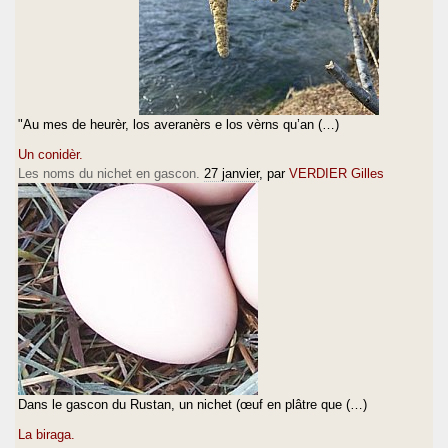
"Au mes de heurèr, los averanèrs e los vèrns qu’an (…)
Un conidèr.
Les noms du nichet en gascon.
27 janvier
, par
VERDIER Gilles
Dans le gascon du Rustan, un nichet (œuf en plâtre que (…)
La biraga.