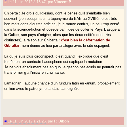
#
Le 11 juin 2012 à 13:47
,
par
Vincent.P
Chiberta : Je crois qu’Iglesias, dont je pense qu’il s’emballe bien
souvent (son bouquin sur la toponymie du BAB au XVIIIème est très
bon mais dans d’autres articles, je le trouve confus, un peu trop versé
dans la science-fiction et obsédé par l’idée de coller le Pays Basque à
la Galice, son pays d’origine, alors que les deux entités sont très
distinctes), a raison sur Chiberta :
c’est bien la déformation de
Gibraltar
, nom donné au lieu par analogie avec le site espagnol.
Là où je suis plus circonspect, c’est quand il explique que c’est
forcément un contexte bascophone qui explique la mutation.
Je ne vois absolument pas en quoi le gascon bas-aturin ne pourrait pas
transformer g à l’initial en chuintante.
Lamagnan : aucune chance d’un fundum latin en -anum, probablement
en lien avec le patronyme landais Lameignère.
#
Le 11 juin 2012 à 21:26
,
par
P. Dibon