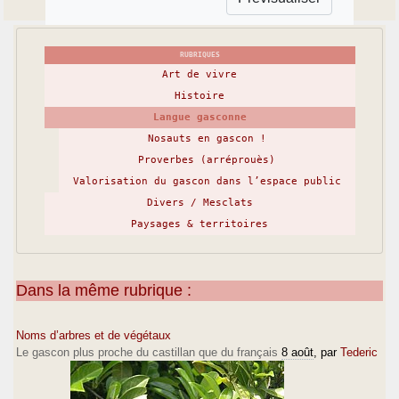
RUBRIQUES
Art de vivre
Histoire
Langue gasconne
Nosauts en gascon !
Proverbes (arréprouès)
Valorisation du gascon dans l’espace public
Divers / Mesclats
Paysages & territoires
Dans la même rubrique :
Noms d’arbres et de végétaux
Le gascon plus proche du castillan que du français
8 août
, par
Tederic