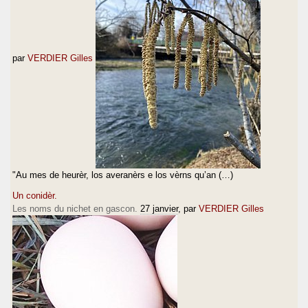
par
VERDIER Gilles
"Au mes de heurèr, los averanèrs e los vèrns qu’an (…)
Un conidèr.
Les noms du nichet en gascon.
27 janvier
, par
VERDIER Gilles