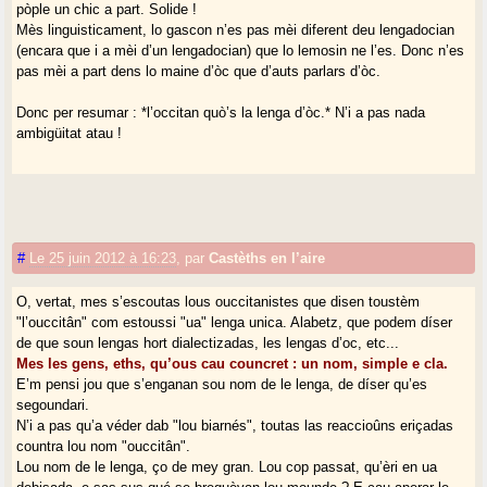
pòple un chic a part. Solide !
Mès linguisticament, lo gascon n’es pas mèi diferent deu lengadocian
(encara que i a mèi d’un lengadocian) que lo lemosin ne l’es. Donc n’es
pas mèi a part dens lo maine d’òc que d’auts parlars d’òc.
Donc per resumar : *l’occitan quò’s la lenga d’òc.* N’i a pas nada
ambigüitat atau !
#
Le 25 juin 2012 à 16:23
,
par
Castèths en l’aire
O, vertat, mes s’escoutas lous ouccitanistes que disen toustèm
"l’ouccitân" com estoussi "ua" lenga unica. Alabetz, que podem díser
de que soun lengas hort dialectizadas, les lengas d’oc, etc...
Mes les gens, eths, qu’ous cau councret : un nom, simple e cla.
E’m pensi jou que s’enganan sou nom de le lenga, de díser qu’es
segoundari.
N’i a pas qu’a véder dab "lou biarnés", toutas las reaccioûns eriçadas
countra lou nom "ouccitân".
Lou nom de le lenga, ço de mey gran. Lou cop passat, qu’èri en ua