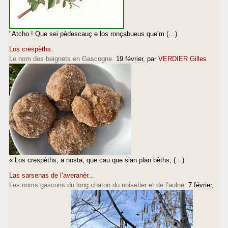
"Atcho ! Que sei pèdescauç e los ronçabueus que’m (…)
Los crespèths.
Le nom des beignets en Gascogne.
19 février
, par
VERDIER Gilles
« Los crespèths, a nosta, que cau que sian plan bèths, (…)
Las sarsenas de l’averanèr...
Les noms gascons du long chaton du noisetier et de l’aulne.
7 février
,