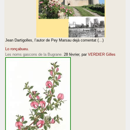
Jean Dartigolles, l’autor de Pey Marsau dejà comentat (…)
Lo ronçabueu.
Les noms gascons de la Bugrane.
28 février
, par
VERDIER Gilles