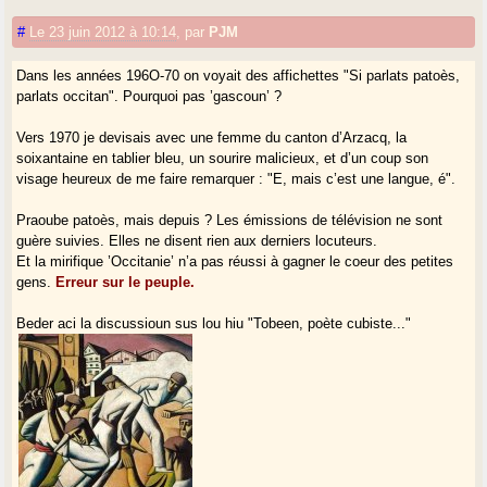
#
Le 23 juin 2012 à 10:14
,
par
PJM
Dans les années 196O-70 on voyait des affichettes "Si parlats patoès,
parlats occitan". Pourquoi pas ’gascoun’ ?
Vers 1970 je devisais avec une femme du canton d’Arzacq, la
soixantaine en tablier bleu, un sourire malicieux, et d’un coup son
visage heureux de me faire remarquer : "E, mais c’est une langue, é".
Praoube patoès, mais depuis ? Les émissions de télévision ne sont
guère suivies. Elles ne disent rien aux derniers locuteurs.
Et la mirifique ’Occitanie’ n’a pas réussi à gagner le coeur des petites
gens.
Erreur sur le peuple.
Beder aci la discussioun sus lou hiu "Tobeen, poète cubiste..."