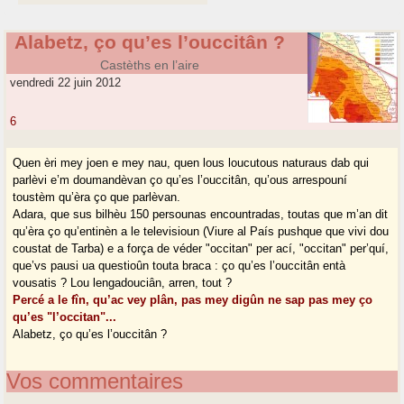
Alabetz, ço qu’es l’ouccitân ?
Castèths en l’aire
vendredi 22 juin 2012
6
Quen èri mey joen e mey nau, quen lous loucutous naturaus dab qui
parlèvi e’m doumandèvan ço qu’es l’ouccitân, qu’ous arrespouní
toustèm qu’èra ço que parlèvan.
Adara, que sus bilhèu 150 persounas encountradas, toutas que m’an dit
qu’èra ço qu’entinèn a le televisioun (Viure al País pushque que vivi dou
coustat de Tarba) e a força de véder "occitan" per ací, "occitan" per’quí,
que’vs pausi ua questioûn touta braca : ço qu’es l’ouccitân entà
vousatis ? Lou lengadouciân, arren, tout ?
Percé a le fîn, qu’ac vey plân, pas mey digûn ne sap pas mey ço
qu’es "l’occitan"...
Alabetz, ço qu’es l’ouccitân ?
Vos commentaires