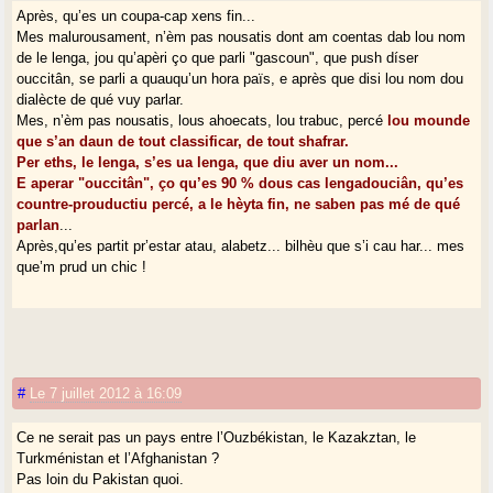
Après, qu’es un coupa-cap xens fin...
Mes malurousament, n’èm pas nousatis dont am coentas dab lou nom
de le lenga, jou qu’apèri ço que parli "gascoun", que push díser
ouccitân, se parli a quauqu’un hora païs, e après que disi lou nom dou
dialècte de qué vuy parlar.
Mes, n’èm pas nousatis, lous ahoecats, lou trabuc, percé
lou mounde
que s’an daun de tout classificar, de tout shafrar.
Per eths, le lenga, s’es ua lenga, que diu aver un nom...
E aperar "ouccitân", ço qu’es 90 % dous cas lengadouciân, qu’es
countre-prouductiu percé, a le hèyta fin, ne saben pas mé de qué
parlan
...
Après,qu’es partit pr’estar atau, alabetz... bilhèu que s’i cau har... mes
que’m prud un chic !
#
Le 7 juillet 2012 à 16:09
Ce ne serait pas un pays entre l’Ouzbékistan, le Kazakztan, le
Turkménistan et l’Afghanistan ?
Pas loin du Pakistan quoi.