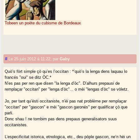
Tobeen un poète du cubisme de Bordeaux
#
Le 25 juin 2012 à 11:22
,
par
Gaby
Quò’s fòrt simple çò qu’es l’occitan : *’quò’s la lenga dens laquau lo
francés "oui" se ditz ÒC.*
N’es pas per ren que disen "la lenga d’òc". D’alhurs prepausi de
remplaçar "occitan" per "lenga d’òc"... o mèi "lengas d’òc" se vòletz.
Jo, per tant qu’èsti occitaniste, n’èi pas nat problème per remplaçar
"occitan" per "gascon" e mèi "gascon garonés" per qualificar çò que
parli.
Donc shau ! ne tombim pas dens prepaus generalisators suus
occitanistes.
L’especificitat istorica, etnologica, etc., deu pòple gascon, ne’n hèi un