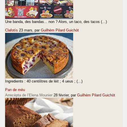
Une banda, des bandas... non ? Alors, un taco, des tacos (…)
Clafotís
23 mars
, par
Guilhèm Pilard Guichòt
Ingredients : 40 centilitres de lèit ; 4 ueus ; (…)
Pan de mèu
Arrecèpta de l’Elena Mounier
28 février
, par
Guilhèm Pilard Guichòt