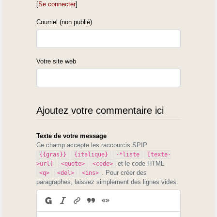
[
Se connecter
]
Courriel (non publié)
Votre site web
Ajoutez votre commentaire ici
Texte de votre message
Ce champ accepte les raccourcis SPIP
{{gras}}
{italique}
-*liste
[texte-
et le code HTML
>url]
<quote>
<code>
. Pour créer des
<q>
<del>
<ins>
paragraphes, laissez simplement des lignes vides.