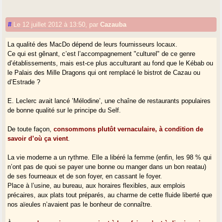
#
Le 12 juillet 2012 à 13:50
,
par
Cazauba
La qualité des MacDo dépend de leurs fournisseurs locaux.
Ce qui est gênant, c’est l’accompagnement "culturel" de ce genre
d’établissements, mais est-ce plus acculturant au fond que le Kébab ou
le Palais des Mille Dragons qui ont remplacé le bistrot de Cazau ou
d’Estrade ?
E. Leclerc avait lancé ’Mélodine’, une chaîne de restaurants populaires
de bonne qualité sur le principe du Self.
De toute façon,
consommons plutôt vernaculaire, à condition de
savoir d’où ça vient
.
La vie moderne a un rythme. Elle a libéré la femme (enfin, les 98 % qui
n’ont pas de quoi se payer une bonne ou manger dans un bon reatau)
de ses fourneaux et de son foyer, en cassant le foyer.
Place à l’usine, au bureau, aux horaires flexibles, aux emplois
précaires, aux plats tout préparés, au charme de cette fluide liberté que
nos aïeules n’avaient pas le bonheur de connaître.