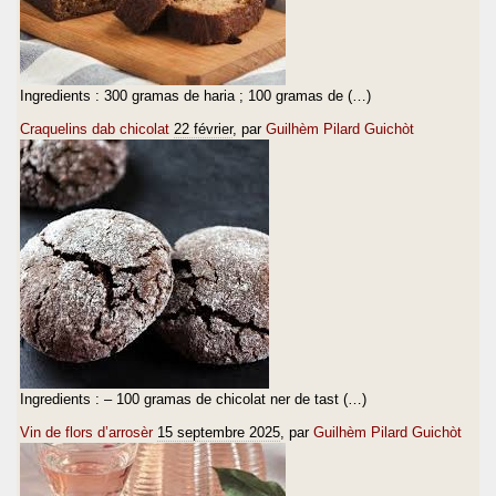
Ingredients : 300 gramas de haria ; 100 gramas de (…)
Craquelins dab chicolat
22 février
, par
Guilhèm Pilard Guichòt
Ingredients : – 100 gramas de chicolat ner de tast (…)
Vin de flors d’arrosèr
15 septembre 2025
, par
Guilhèm Pilard Guichòt