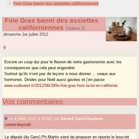
Foie Gras banni des assiettes californiennes
Foie Gras banni des assiettes
californiennes
Tédéric D
dimanche 1er juillet 2012
9
Encore un coup dur pour le fleuron de notre gastronomie avec les
conséquences que cela peut engendrer.
Surtout qu’ils n’ont pas de leçons à nous donner ... veaux aux
hormones. Dindes pour Noël aussi gavées et j’en passe
www.sudouest.fr/2012/06/29/le-foie-gras-hors-la-loi-en-californie
Vos commentaires
#
Le 4 juillet 2012 à 20:50
,
par
Gérard Saint-Gaudens
contre-boycott
Le député (du Gers) Ph.Martin vient de proposer en riposte le boycott