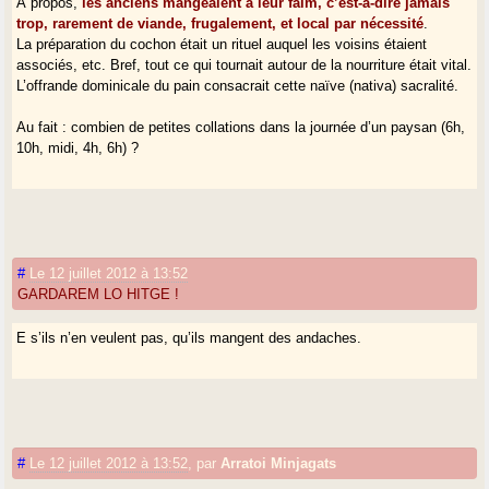
À propos,
les anciens mangeaient à leur faim, c’est-à-dire jamais
trop, rarement de viande, frugalement, et local par nécessité
.
La préparation du cochon était un rituel auquel les voisins étaient
associés, etc. Bref, tout ce qui tournait autour de la nourriture était vital.
L’offrande dominicale du pain consacrait cette naïve (nativa) sacralité.
Au fait : combien de petites collations dans la journée d’un paysan (6h,
10h, midi, 4h, 6h) ?
#
Le 12 juillet 2012 à 13:52
GARDAREM LO HITGE !
E s’ils n’en veulent pas, qu’ils mangent des andaches.
#
Le 12 juillet 2012 à 13:52
,
par
Arratoi Minjagats