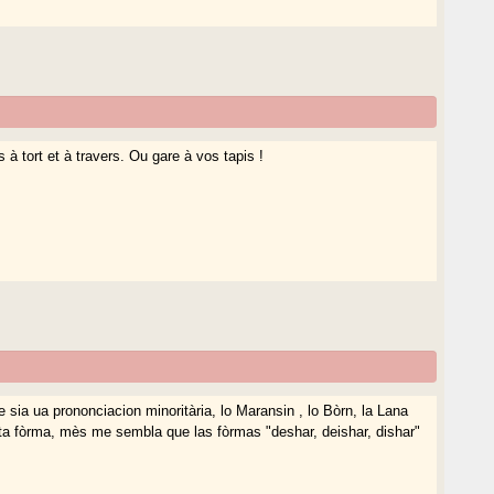
 à tort et à travers. Ou gare à vos tapis !
 sia ua prononciacion minoritària, lo Maransin , lo Bòrn, la Lana
esta fòrma, mès me sembla que las fòrmas "deshar, deishar, dishar"