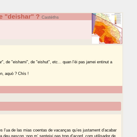
e "deishar" ?
Castèths
r", de "eishami", de "eishut", etc... quan l’èi pas jamei entinut a
en, aquò ? Chís !
es l’ua de las mias coentas de vacanças qu’es justament d’acabar
ura deu gascon :non m’ senteixi pas trop d’acord, com utilisador de