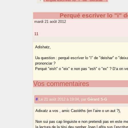
Perqué escríver lo "i" d
mardi 21 août 2012
11
Adishatz,
Ua question : perqué escríver lo "i" de "deishar" o "deixa
prononciar ?
Perqué "eish" o "eix" e non pas "esh" o "ex" ? D’a on v
Vos commentaires
#
Le 21 août 2012 à 19:04
,
par
Gérard S-G
Adixatz a vos , amic Castèths (en l’aire o un aut ?),
Non sui pas cap linguiste e non pretendi pas en este m
la lectura de la tèsi deu senher Joan Lafita sus l’escrit