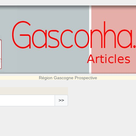
Région Gascogne Prospective
>>