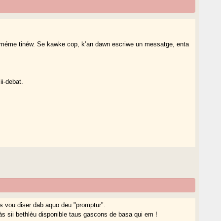
u méme tinéw. Se kawke cop, k’an dawn escriwe un messatge, enta
ii-debat.
s vou diser dab aquo deu "promptur".
às sii bethlèu disponible taus gascons de basa qui em !