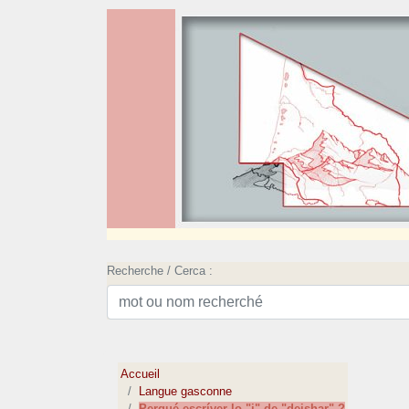
Recherche / Cerca :
Accueil
Langue gasconne
Perqué escríver lo "i" de "deishar" ?