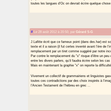
toutes les langues d’Oc on devrait écrire quelque cho
#
Le 28 août 2012 à 20:50
,
par
Gérard S-G
J.Lafitte écrit que ce fameux point (dans des.har) est 
texte et il a raison (il fut certes inventé avant l’ère de l
remplacement par un tiret comme suggéré par notre inc
Par contre le remplacement du "x" risque d’être un pe
entre les divers parlers, qu’il faudra écrire selon les cas 
Mais en maintenant la graphie "x" on reporte la difficulté
Vivement un collectif de grammairiens et linguistes g
toutes ces contradictions par des choix inspirés à l’im
l’Ancien Testament de l’hébreu en grec ...