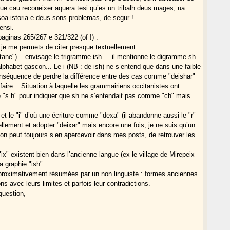
ue cau reconeixer aquera tesi qu’es un tribalh deus mages, ua
 soa istoria e deus sons problemas, de segur !
ensi.
paginas 265/267 e 321/322 (of !) :
e je me permets de citer presque textuellement :
citane")... envisage le trigramme ish ... il mentionne le digramme sh
lphabet gascon... Le i (NB : de ish) ne s’entend que dans une faible
onséquence de perdre la différence entre des cas comme "deishar"
aire... Situation à laquelle les grammairiens occitanistes ont
 "s.h" pour indiquer que sh ne s’entendait pas comme "ch" mais
 et le "i" d’où une écriture comme "dexa" (il abandonne aussi le "r"
iellement et adopter "deixar" mais encore une fois, je ne suis qu’un
on peut toujours s’en apercevoir dans mes posts, de retrouver les
"ix" existent bien dans l’ancienne langue (ex le village de Mirepeix
a graphie "ish".
pproximativement résumées par un non linguiste : formes anciennes
s avec leurs limites et parfois leur contradictions.
question,