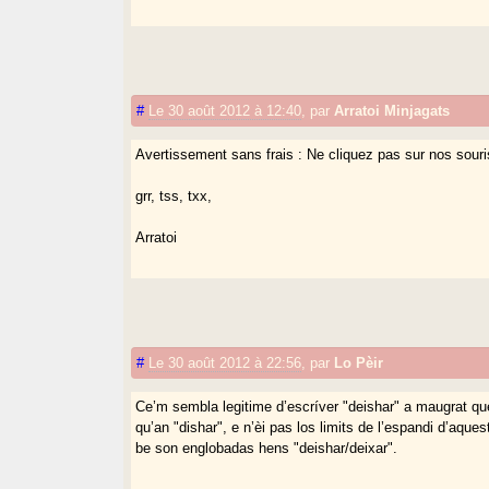
#
Le 30 août 2012 à 12:40
,
par
Arratoi Minjagats
Avertissement sans frais : Ne cliquez pas sur nos souris
grr, tss, txx,
Arratoi
#
Le 30 août 2012 à 22:56
,
par
Lo Pèir
Ce’m sembla legitime d’escríver "deishar" a maugrat que
qu’an "dishar", e n’èi pas los limits de l’espandi d’aqu
be son englobadas hens "deishar/deixar".