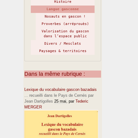
Histoire
Langue gasconne
Nosauts en gascon !
Proverbes (arréprouès)
Valorisation du gascon
dans l’espace public
Divers / Mesclats
Paysages & territoires
Dans la même rubrique :
Lexique du vocabulaire gascon bazadais
... recueilli dans le Pays de Cernès par
Jean Dartigolles
25 mai
, par
Tederic
MERGER