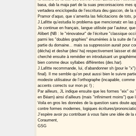
basa, dab la maja part de la suas preconisacions mes q
vertadera enciclopedia de l’escritura deu gascon, de la
Pramor d’aquo, que s’amerita las felicitacions de tots, p
J.Lafitte qu’estudia lo problema que mencionatz en las 
Je continue en français, langue utilisée par l’auteur, qu
Alibert (NB : le "rénovateur" de l’écriture "classique oc
parmi les "doubles graphies" énumérées à la suite de l’a
partie du domaine... mais sa suppression aurait pour c
(décha) et deshar (des/ ha) respectivement laisser et déf
cherché ensuite à remédier en introduisant un graphème
bien comme deux syllabes différentes (des.har).
J.Lafitte recommande, lui, d’abandonner sh (pour le "x")
final). Il me semble qu’on peut aussi bien le suivre part
modeste utilisateur de l’orthographe (incapable, comme 
accents corrects sur mon pc !) ;
Par ailleurs, JL indique ensuite que les formes "eix" ou 
en Béarn) ainsi d’ailleurs (mais "infiniment moins") que l
Voila en gros les données de la question sans doute a
contre formes modernes, logiques écritures/prononciation
J’espère avoir pu contribuer à vous faire une idée de la 
Coraument,
GSG