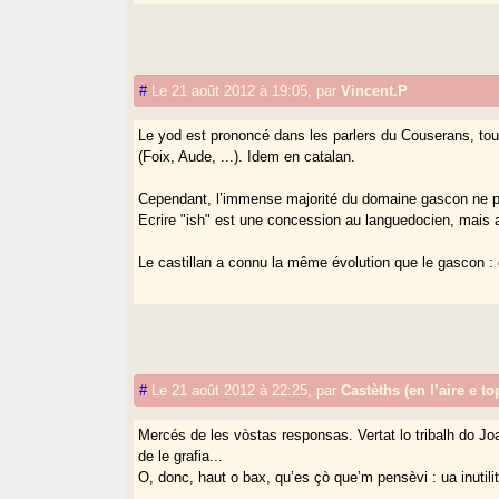
#
Le 21 août 2012 à 19:05
,
par
Vincent.P
Le yod est prononcé dans les parlers du Couserans, to
(Foix, Aude, ...). Idem en catalan.
Cependant, l’immense majorité du domaine gascon ne pr
Ecrire "ish" est une concession au languedocien, mais aus
Le castillan a connu la même évolution que le gascon : 
#
Le 21 août 2012 à 22:25
,
par
Castèths (en l’aire e t
Mercés de les vòstas responsas. Vertat lo tribalh do Jo
de le grafia...
O, donc, haut o bax, qu’es çò que’m pensèvi : ua inutilita