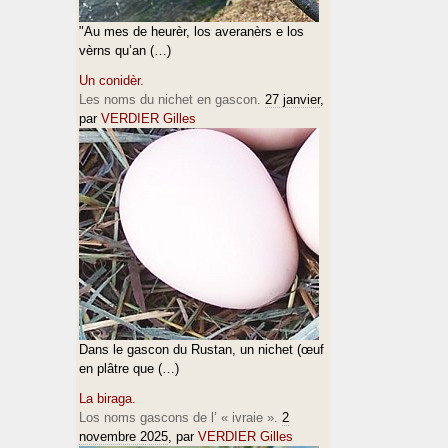
"Au mes de heurèr, los averanèrs e los
vèrns qu’an (…)
Un conidèr.
Les noms du nichet en gascon.
27 janvier
,
par
VERDIER Gilles
Dans le gascon du Rustan, un nichet (œuf
en plâtre que (…)
La biraga.
Los noms gascons de l’ « ivraie ».
2
novembre 2025
, par
VERDIER Gilles