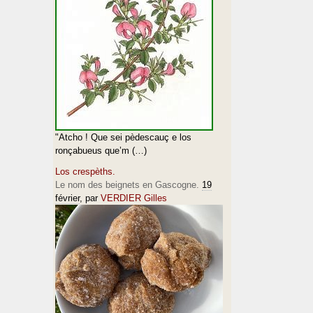
"Atcho ! Que sei pèdescauç e los
ronçabueus que’m (…)
Los crespèths.
Le nom des beignets en Gascogne.
19
février
, par
VERDIER Gilles