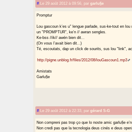
#
Le 29 août 2012 à 09:56
,
par
garlu§e
Promptur
Lou gascoun k’es u" lengue parlade, sus-ke-tout en lo
un "PROMPTUR", ke’n // awran sengles.
Ke-bss //ik// awén bien dit...
(On vous l’avait bien dit...)
Té, escoutats, dap un click de sourits, sus lou "link", ac
http://pigne.unblog.fr/files/2012/08/louGascoun1.mp3
Amistats
Garlu§e
#
Le 29 août 2012 à 22:33
,
par
gérard S-G
Non compreni pas trop ço que lo noste amic garlu§e e’n
Non credi pas que la tecnologia deus cinés e deus oper