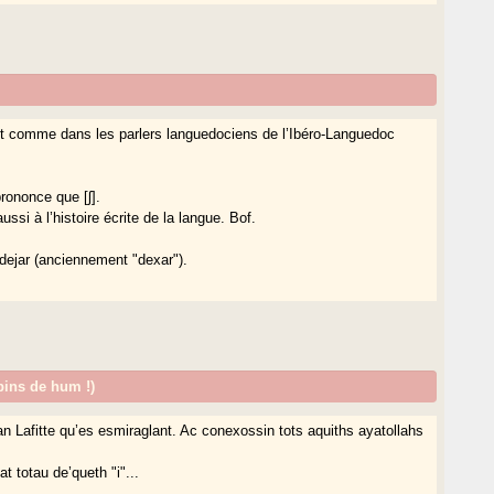
ut comme dans les parlers languedociens de l’Ibéro-Languedoc
ononce que [ʃ].
si à l’histoire écrite de la langue. Bof.
dejar (anciennement "dexar").
opins de hum !)
an Lafitte qu’es esmiraglant. Ac conexossin tots aquiths ayatollahs
t totau de’queth "i"...