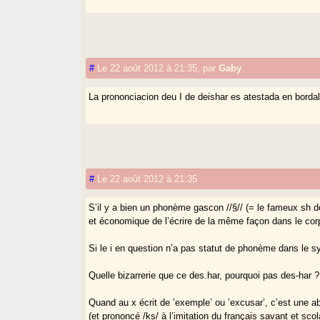
#
Le 22 août 2012 à 21:35
,
par
Gaby
La prononciacion deu I de deishar es atestada en borda
#
Le 22 août 2012 à 21:35
S’il y a bien un phonème gascon //§// (= le fameux sh don
et économique de l’écrire de la même façon dans le corps 
Si le i en question n’a pas statut de phonème dans le s
Quelle bizarrerie que ce des.har, pourquoi pas des-har ?
Quand au x écrit de ’exemple’ ou ’excusar’, c’est une ab
(et prononcé /ks/ à l’imitation du français savant et sc