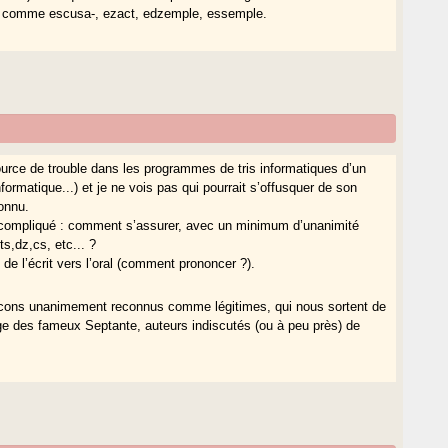
se comme escusa-, ezact, edzemple, essemple.
source de trouble dans les programmes de tris informatiques d’un
’informatique...) et je ne vois pas qui pourrait s’offusquer de son
onnu.
u compliqué : comment s’assurer, avec un minimum d’unanimité
ts,dz,cs, etc... ?
 de l’écrit vers l’oral (comment prononcer ?).
ascons unanimement reconnus comme légitimes, qui nous sortent de
age des fameux Septante, auteurs indiscutés (ou à peu près) de