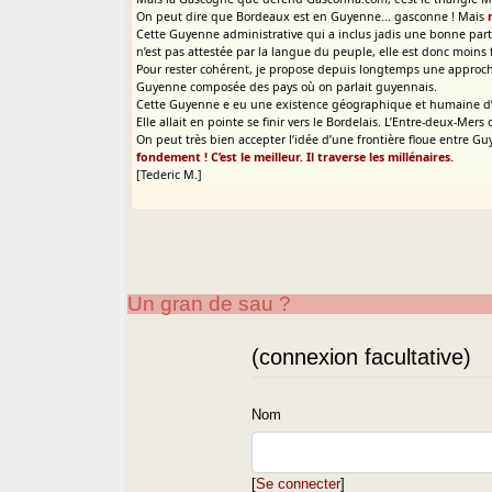
On peut dire que Bordeaux est en Guyenne... gasconne ! Mais
Cette Guyenne administrative qui a inclus jadis une bonne part
n’est pas attestée par la langue du peuple, elle est donc moi
Pour rester cohérent, je propose depuis longtemps une approc
Guyenne composée des pays où on parlait guyennais.
Cette Guyenne e eu une existence géographique et humaine d’est
Elle allait en pointe se finir vers le Bordelais. L’Entre-deux-Me
On peut très bien accepter l’idée d’une frontière floue entre 
fondement ! C’est le meilleur. Il traverse les millénaires.
[Tederic M.]
Un gran de sau ?
(connexion facultative)
Nom
[
Se connecter
]