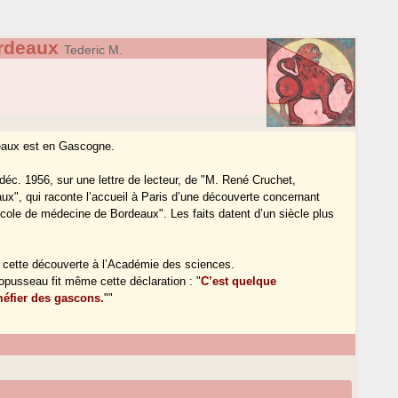
rdeaux
Tederic M.
rdeaux est en Gascogne.
éc. 1956, sur une lettre de lecteur, de "M. René Cruchet,
ux", qui raconte l’accueil à Paris d’une découverte concernant
’Ecole de médecine de Bordeaux". Les faits datent d’un siècle plus
 cette découverte à l’Académie des sciences.
opusseau fit même cette déclaration : "
C’est quelque
méfier des gascons.
""