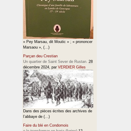
« Pey Marsau, dit Moutic » ; « prononcer
Marsaou », (…)
Parçan deu Crestian
Un quartier de Saint Sever de Rustan.
28
décembre 2024
, par
VERDIER Gilles
Dans des pièces écrites des archives de
l’abbaye de (…)
Faire du blé en Condomois
e lo transformar en haria (farine)
12