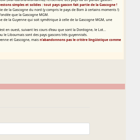
restons simples et solides : tout pays gascon fait partie de la Gascogne !
ie de la Gascogne du nord (y compris le pays de Born à certains moments !)
ns fondée que la Gascogne MGM.
he de la Guyenne qui soit symétrique à celle de la Gascogne MGM, une
 en ouest, suivant les cours d’eau que sont la Dordogne, le Lot...
rs ou le Libournais sont des pays gascons très guyennisés.
Guyenne et Gascogne, mais
n’abandonnons pas le critère lingüistique comme