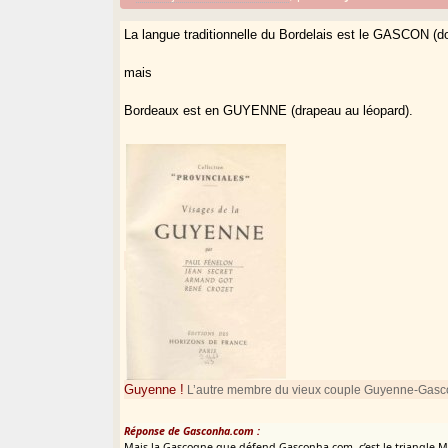
La langue traditionnelle du Bordelais est le GASCON (d
mais
Bordeaux est en GUYENNE (drapeau au léopard).
Guyenne !
L’autre membre du vieux couple Guyenne-Gasco
Réponse de Gasconha.com :
Mais la Gascogne que défend Gasconha.com, c’est le triangle 