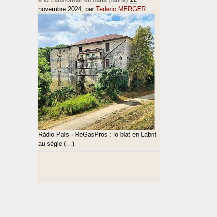
novembre 2024
, par
Tederic MERGER
Ràdio País · ReGasPros : lo blat en Labrit
au sègle (…)