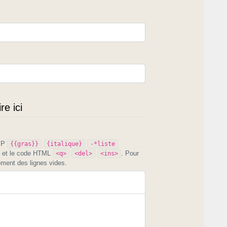
e ici
PIP
{{gras}}
{italique}
-*liste
et le code HTML
. Pour
<q>
<del>
<ins>
ement des lignes vides.