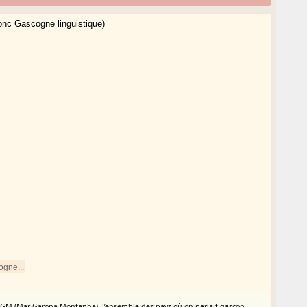
onc Gascogne linguistique)
gne...
MGM (Mar-Garona-Montanha), l’ensemble des pays où on parlait gascon.