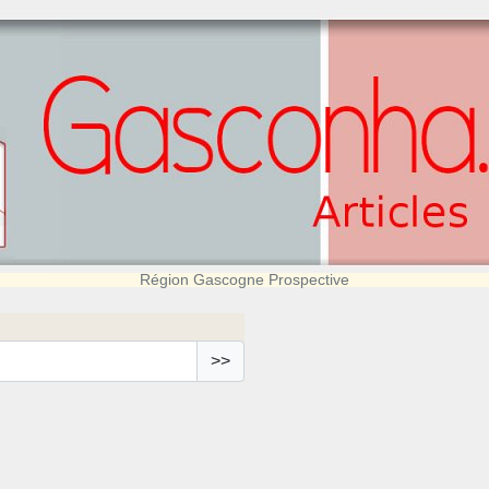
Région Gascogne Prospective
>>