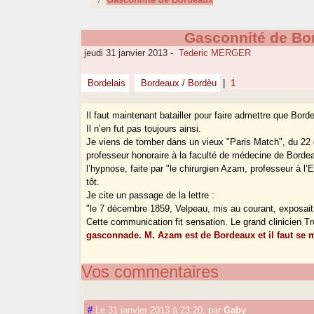
Gasconnité de Bo
jeudi 31 janvier 2013
-
Tederic MERGER
Bordelais
Bordeaux / Bordèu
|
1
Il faut maintenant batailler pour faire admettre que Bo
Il n’en fut pas toujours ainsi.
Je viens de tomber dans un vieux "Paris Match", du 22 d
professeur honoraire à la faculté de médecine de Bordea
l’hypnose, faite par "le chirurgien Azam, professeur à l
tôt.
Je cite un passage de la lettre :
"le 7 décembre 1859, Velpeau, mis au courant, exposait
Cette communication fit sensation. Le grand clinicien Tr
gasconnade. M. Azam est de Bordeaux et il faut se 
Vos commentaires
#
Le 31 janvier 2013 à 23:20
,
par
Gaby