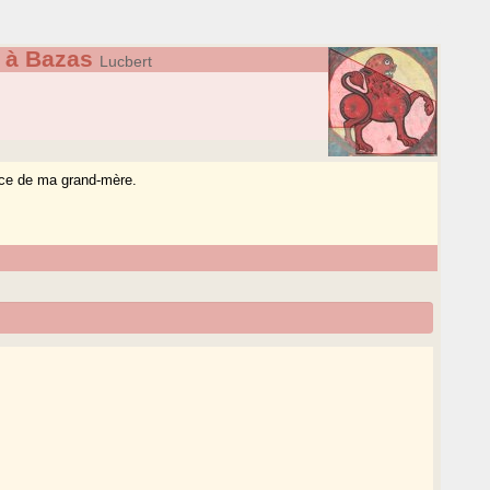
 à Bazas
Lucbert
nce de ma grand-mère.
.