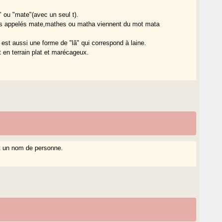
 ou "mate"(avec un seul t).
its appelés mate,mathes ou matha viennent du mot mata
u est aussi une forme de "lâ" qui correspond à laine.
nt en terrain plat et marécageux.
t un nom de personne.