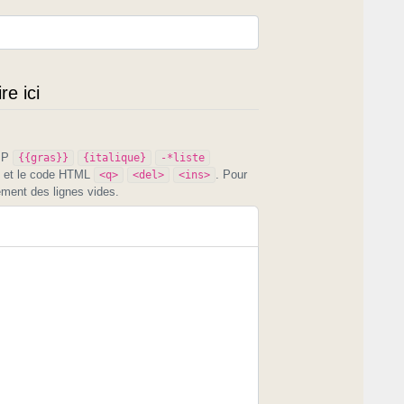
e ici
PIP
{{gras}}
{italique}
-*liste
et le code HTML
. Pour
<q>
<del>
<ins>
ement des lignes vides.