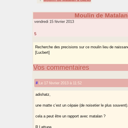
Moulin de Matalan
vendredi 15 février 2013
5
Recherche des precisions sur ce moulin lieu de naissa
[Lucbert]
Vos commentaires
#
Le 17 février 2013 à 11:52
adishatz,
une matte c’est un cépaie (de noisetier le plus souvent)
cela a peut être un rapport avec matalan ?
R Lattuga