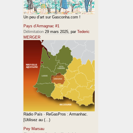
Un peu d’art sur Gasconha.com !
Pays d’Armagnac #1
Délimitation
29 mars 2025
, par
Tederic
MERGER
Ràdio País · ReGasPros : Armanhac.
[Utilisez au (…)
Pey Marsau