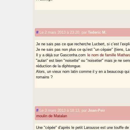
#
Le 2 mars 2013 à 23:20
,
par
Tederic M.
Je ne sais pas ce que recherche Lucbert, si c’est l’expl
Je ne sais pas non plus ce qu’est "un cépaie" (tiens, La
Il y a déjà sur Gasconha.com
le nom de famille Mathar
"aulan" est bien "noisette" ou "noisetier" mais je ne se
réduction de la diphtongue.
Alors, un vieux nom latin comme il y en a beaucoup qui
romains ?
#
Le 3 mars 2013 à 18:13
,
par
Joan-Peir
moulin de Matalan
Une "cépée" d’après le petit Larousse est une touffe de 