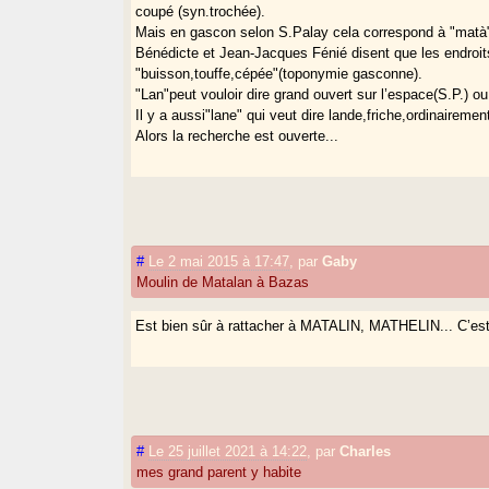
coupé (syn.trochée).
Mais en gascon selon S.Palay cela correspond à "matà"
Bénédicte et Jean-Jacques Fénié disent que les endro
"buisson,touffe,cépée"(toponymie gasconne).
"Lan"peut vouloir dire grand ouvert sur l’espace(S.P.) o
Il y a aussi"lane" qui veut dire lande,friche,ordinaireme
Alors la recherche est ouverte...
#
Le 2 mai 2015 à 17:47
,
par
Gaby
Moulin de Matalan à Bazas
Est bien sûr à rattacher à MATALIN, MATHELIN... C’es
#
Le 25 juillet 2021 à 14:22
,
par
Charles
mes grand parent y habite