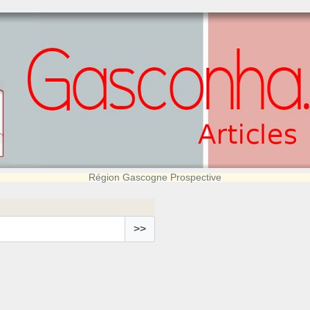
Région Gascogne Prospective
>>