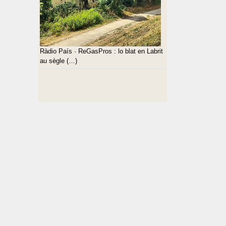
Ràdio País · ReGasPros : lo blat en Labrit
au sègle (…)