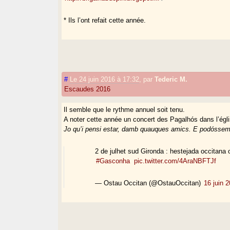
* Ils l’ont refait cette année.
#
Le 24 juin 2016 à 17:32
,
par
Tederic M.
Escaudes 2016
Il semble que le rythme annuel soit tenu.
A noter cette année un concert des Pagalhós dans l’égli
Jo qu’i pensi estar, damb quauques amics. E podóssem 
2 de julhet sud Gironda : hestejada occitana
#Gasconha
pic.twitter.com/4AraNBFTJf
— Ostau Occitan (@OstauOccitan)
16 juin 