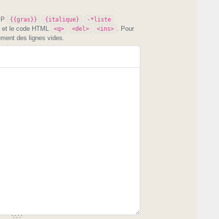
PIP
{{gras}}
{italique}
-*liste
et le code HTML
. Pour
<q>
<del>
<ins>
ement des lignes vides.