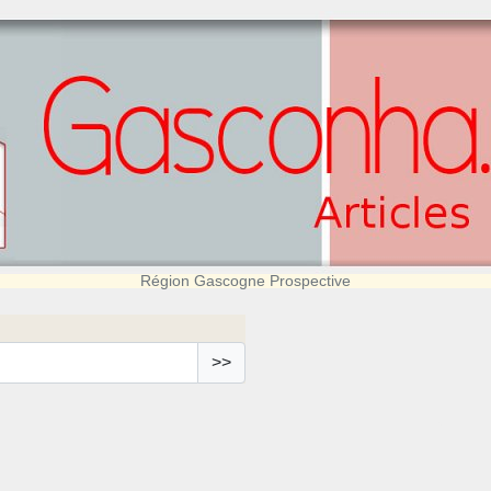
Région Gascogne Prospective
>>