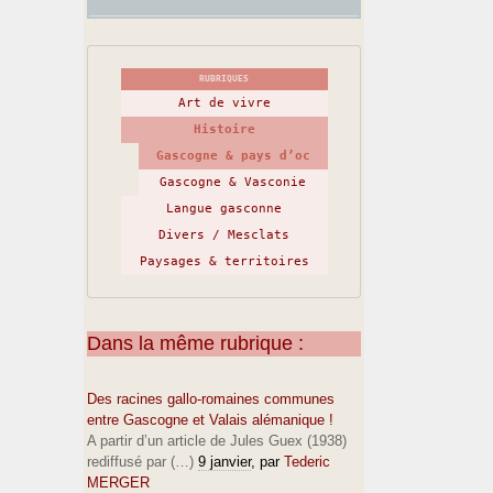
RUBRIQUES
Art de vivre
Histoire
Gascogne & pays d’oc
Gascogne & Vasconie
Langue gasconne
Divers / Mesclats
Paysages & territoires
Dans la même rubrique :
Des racines gallo-romaines communes
entre Gascogne et Valais alémanique !
A partir d’un article de Jules Guex (1938)
rediffusé par (…)
9 janvier
, par
Tederic
MERGER