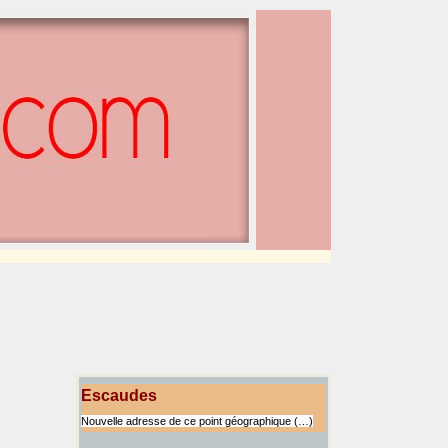
Escaudes
Nouvelle adresse de ce point géographique (…)