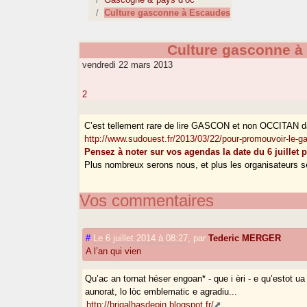
Culture gasconne à Escaudes
Culture gasconne à
vendredi 22 mars 2013
2
C’est tellement rare de lire GASCON et non OCCITAN d
http://www.sudouest.fr/2013/03/22/pour-promouvoir-le-
Pensez à noter sur vos agendas la date du 6 juillet 
Plus nombreux serons nous, et plus les organisateurs s
Vos commentaires
#
Le 6 juillet 2014 à 08:27
,
par
Tederic MERGER
A l’an qui vien
Qu’ac an tornat héser engoan* - que i èri - e qu’estot 
aunorat, lo lòc emblematic e agradiu...
http://brigalhasdepin.blogspot.fr/