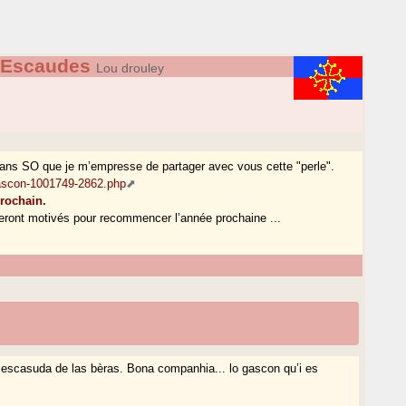
 Escaudes
Lou drouley
ans SO que je m’empresse de partager avec vous cette "perle".
gascon-1001749-2862.php
prochain.
eront motivés pour recommencer l’année prochaine ...
ua escasuda de las bèras. Bona companhia... lo gascon qu’i es