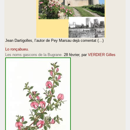
Jean Dartigolles, l’autor de Pey Marsau dejà comentat (…)
Lo ronçabueu.
Les noms gascons de la Bugrane.
28 février
, par
VERDIER Gilles