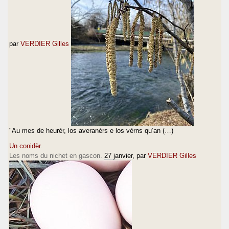
par
VERDIER Gilles
"Au mes de heurèr, los averanèrs e los vèrns qu’an (…)
Un conidèr.
Les noms du nichet en gascon.
27 janvier
, par
VERDIER Gilles