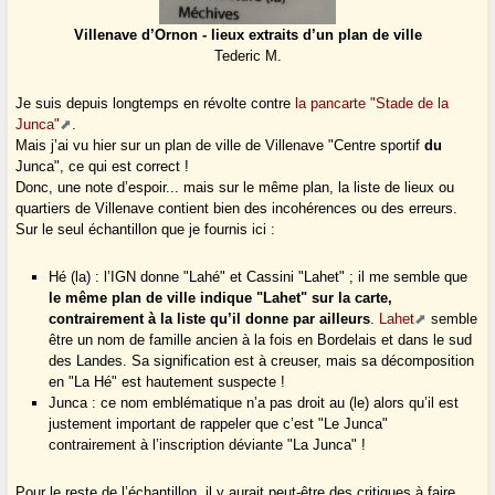
Villenave d’Ornon - lieux extraits d’un plan de ville
Tederic M.
Je suis depuis longtemps en révolte contre
la pancarte "Stade de la
Junca"
.
Mais j’ai vu hier sur un plan de ville de Villenave "Centre sportif
du
Junca", ce qui est correct !
Donc, une note d’espoir... mais sur le même plan, la liste de lieux ou
quartiers de Villenave contient bien des incohérences ou des erreurs.
Sur le seul échantillon que je fournis ici :
Hé (la) : l’IGN donne "Lahé" et Cassini "Lahet" ; il me semble que
le même plan de ville indique "Lahet" sur la carte,
contrairement à la liste qu’il donne par ailleurs
.
Lahet
semble
être un nom de famille ancien à la fois en Bordelais et dans le sud
des Landes. Sa signification est à creuser, mais sa décomposition
en "La Hé" est hautement suspecte !
Junca : ce nom emblématique n’a pas droit au (le) alors qu’il est
justement important de rappeler que c’est "Le Junca"
contrairement à l’inscription déviante "La Junca" !
Pour le reste de l’échantillon, il y aurait peut-être des critiques à faire.