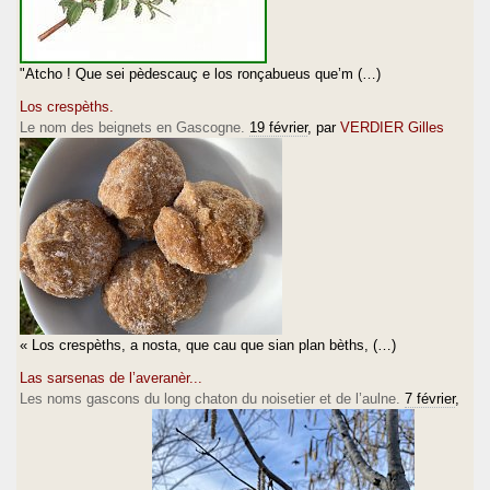
"Atcho ! Que sei pèdescauç e los ronçabueus que’m (…)
Los crespèths.
Le nom des beignets en Gascogne.
19 février
, par
VERDIER Gilles
« Los crespèths, a nosta, que cau que sian plan bèths, (…)
Las sarsenas de l’averanèr...
Les noms gascons du long chaton du noisetier et de l’aulne.
7 février
,