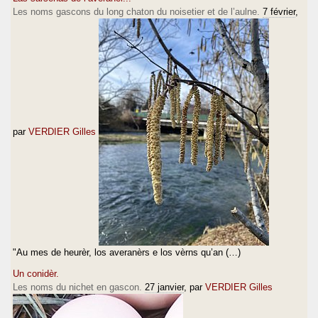
Les noms gascons du long chaton du noisetier et de l’aulne.
7 février
,
par
VERDIER Gilles
"Au mes de heurèr, los averanèrs e los vèrns qu’an (…)
Un conidèr.
Les noms du nichet en gascon.
27 janvier
, par
VERDIER Gilles