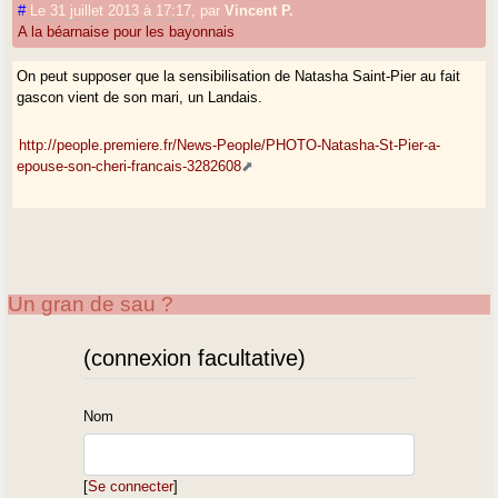
#
Le 31 juillet 2013 à 17:17
,
par
Vincent P.
A la béarnaise pour les bayonnais
On peut supposer que la sensibilisation de Natasha Saint-Pier au fait
gascon vient de son mari, un Landais.
http://people.premiere.fr/News-People/PHOTO-Natasha-St-Pier-a-
epouse-son-cheri-francais-3282608
Un gran de sau ?
(connexion facultative)
Nom
[
Se connecter
]