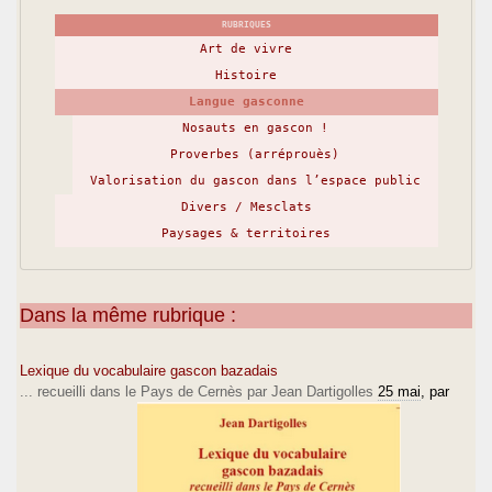
RUBRIQUES
Art de vivre
Histoire
Langue gasconne
Nosauts en gascon !
Proverbes (arréprouès)
Valorisation du gascon dans l’espace public
Divers / Mesclats
Paysages & territoires
Dans la même rubrique :
Lexique du vocabulaire gascon bazadais
... recueilli dans le Pays de Cernès par Jean Dartigolles
25 mai
, par