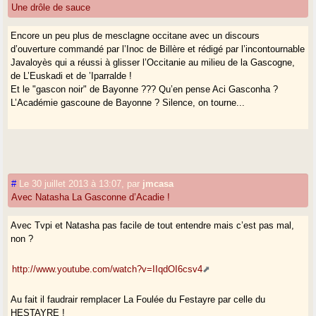
Une drôle de sauce
Encore un peu plus de mesclagne occitane avec un discours
d’ouverture commandé par l’Inoc de Billère et rédigé par l’incontournable
Javaloyès qui a réussi à glisser l’Occitanie au milieu de la Gascogne,
de L’Euskadi et de ’Iparralde !
Et le "gascon noir" de Bayonne ??? Qu’en pense Aci Gasconha ?
L’Académie gascoune de Bayonne ? Silence, on tourne...
#
Le 30 juillet 2013 à 13:07
,
par
jmcasa
Avec Natasha La Gasconne d’Acadie !
Avec Tvpi et Natasha pas facile de tout entendre mais c’est pas mal,
non ?
http://www.youtube.com/watch?v=IIqdOI6csv4
Au fait il faudrair remplacer La Foulée du Festayre par celle du
HESTAYRE !