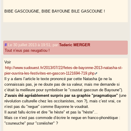
BIBE GASCOUGNE, BIBE BAYOUNE BILE GASCOUNE !
#
Le 30 juillet 2013 à 19:51
,
par
Tederic MERGER
Tout n’eus pas neugatïou !
Voir
http://www.sudouest.fr/2013/07/22/fetes-de-bayonne-2013-natasha-st-
pier-ouvrira-les-festivites-en-gascon-1121694-719.php
Il y a dans l’article le texte prononcé par cette Natasha (je ne la
connaissais pas, je ne doute pas de sa valeur, mais me demande si
c’était la meilleure pour symboliser le "coustat gascoun de Bayoune").
J’avais été agréablement surpris par sa graphie "pragmatique"
(une
révolution culturelle chez les occitanistes, non ?), mais c’est vrai, ce
n’est pas du "negue" comme Bayonne le voudrait.
Il aurait fallu écrire et dire "le hèste" et pas la "hèste"...
Mais ce n’est pas commode d’écrire le negue en franco-phonétique :
"couneuche" pour "conéisher" ?