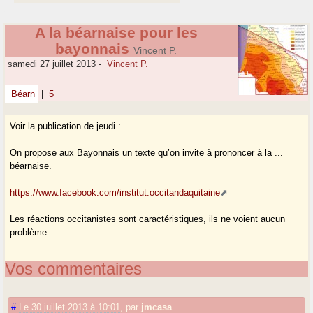
A la béarnaise pour les
bayonnais
Vincent P.
samedi 27 juillet 2013
-
Vincent P.
Béarn
|
5
Voir la publication de jeudi :
On propose aux Bayonnais un texte qu’on invite à prononcer à la ...
béarnaise.
https://www.facebook.com/institut.occitandaquitaine
Les réactions occitanistes sont caractéristiques, ils ne voient aucun
problème.
Vos commentaires
#
Le 30 juillet 2013 à 10:01
,
par
jmcasa