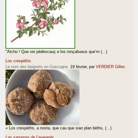
"Atcho ! Que sei pèdescauç e los ronçabueus que’m (…)
Los crespèths.
Le nom des beignets en Gascogne.
19 février
, par
VERDIER Gilles
« Los crespèths, a nosta, que cau que sian plan bèths, (…)
Las sarsenas de l’averanèr...