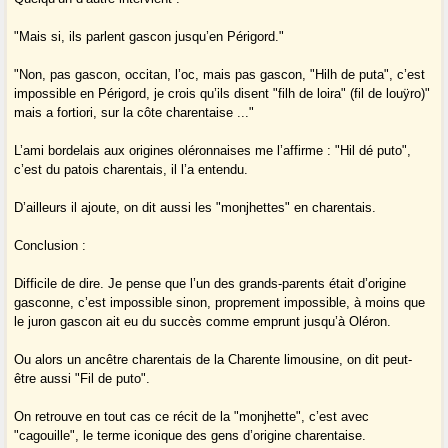
"Mais si, ils parlent gascon jusqu’en Périgord."
"Non, pas gascon, occitan, l’oc, mais pas gascon, "Hilh de puta", c’est
impossible en Périgord, je crois qu’ils disent "filh de loira" (fil de louÿro)"
mais a fortiori, sur la côte charentaise ..."
L’ami bordelais aux origines oléronnaises me l’affirme : "Hil dé puto",
c’est du patois charentais, il l’a entendu.
D’ailleurs il ajoute, on dit aussi les "monjhettes" en charentais.
Conclusion :
Difficile de dire. Je pense que l’un des grands-parents était d’origine
gasconne, c’est impossible sinon, proprement impossible, à moins que
le juron gascon ait eu du succès comme emprunt jusqu’à Oléron.
Ou alors un ancêtre charentais de la Charente limousine, on dit peut-
être aussi "Fil de puto".
On retrouve en tout cas ce récit de la "monjhette", c’est avec
"cagouille", le terme iconique des gens d’origine charentaise.