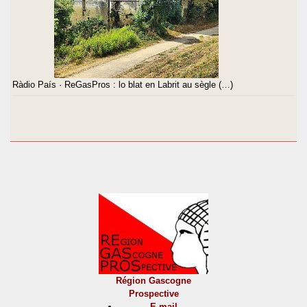
Ràdio País · ReGasPros : lo blat en Labrit au sègle (…)
Région Gascogne
Prospective
E-mail