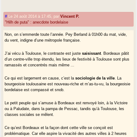
#
Le 24 août 2014 à 17:45
,
par
Vincent P.
"Hilh de puta" : anecdote bordelaise
Non, on s’emmerde toute l’année. Pey Berland à 01h00 du mat, vide,
du vent, indigne d’une métropole française.
J’ai vécu à Toulouse, le contraste est juste
saisissant
. Bordeaux pâtit
d’un centre-ville trop étendu, les lieux de festivité à Toulouse sont plus
ramassés et concentrés mais même ...
Ce qui est largement en cause, c’est la
sociologie de la ville
. La
bourgeoisie toulousaine est nouveau-riche et m’as-tu-vu, la bourgeoisie
bordelaise est compassé et snob.
Le petit peuple qui s’amuse à Bordeaux est renvoyé loin, à la Victoire
ou à Paludate, dans la pampa de Pessac, tandis qu’à Toulouse, les
classes sociales se mêlent.
Ce qu’est Bordeaux et la façon dont cette ville se conçoit est
problématique. Car elle aspire la vivacité des autres villes à 2 heures