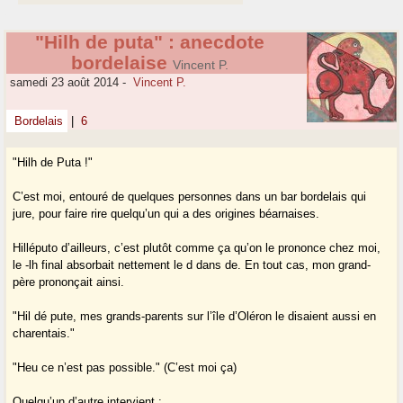
"Hilh de puta" : anecdote
bordelaise
Vincent P.
samedi 23 août 2014
-
Vincent P.
Bordelais
|
6
"Hilh de Puta !"
C’est moi, entouré de quelques personnes dans un bar bordelais qui
jure, pour faire rire quelqu’un qui a des origines béarnaises.
Hilléputo d’ailleurs, c’est plutôt comme ça qu’on le prononce chez moi,
le -lh final absorbait nettement le d dans de. En tout cas, mon grand-
père prononçait ainsi.
"Hil dé pute, mes grands-parents sur l’île d’Oléron le disaient aussi en
charentais."
"Heu ce n’est pas possible." (C’est moi ça)
Quelqu’un d’autre intervient :