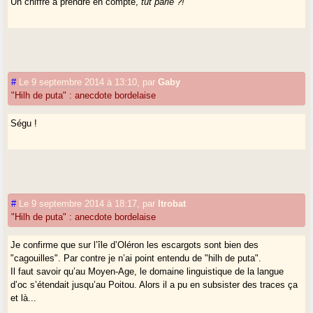
Un chiffre à prendre en compte,
tut pariè ?!
#
Le 9 septembre 2014 à 13:10
,
par
Gaby
"Hilh de puta" : anecdote bordelaise
Ségu !
#
Le 9 septembre 2014 à 18:17
,
par
ltrobat
"Hilh de puta" : anecdote bordelaise
Je confirme que sur l’île d’Oléron les escargots sont bien des
"cagouilles". Par contre je n’ai point entendu de "hilh de puta".
Il faut savoir qu’au Moyen-Age, le domaine linguistique de la langue
d’oc s’étendait jusqu’au Poitou. Alors il a pu en subsister des traces ça
et là...