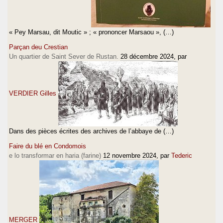
« Pey Marsau, dit Moutic » ; « prononcer Marsaou », (…)
Parçan deu Crestian
Un quartier de Saint Sever de Rustan.
28 décembre 2024
, par
VERDIER Gilles
Dans des pièces écrites des archives de l’abbaye de (…)
Faire du blé en Condomois
e lo transformar en haria (farine)
12 novembre 2024
, par
Tederic
MERGER