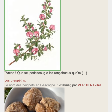
"Atcho ! Que sei pèdescauç e los ronçabueus que’m (…)
Los crespèths.
Le nom des beignets en Gascogne.
19 février
, par
VERDIER Gilles