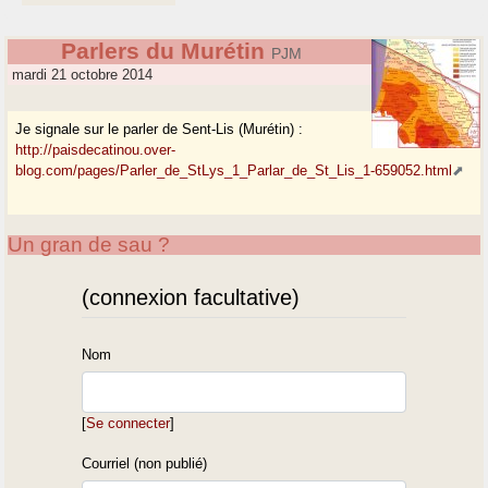
Parlers du Murétin
PJM
mardi 21 octobre 2014
Je signale sur le parler de Sent-Lis (Murétin) :
http://paisdecatinou.over-
blog.com/pages/Parler_de_StLys_1_Parlar_de_St_Lis_1-659052.html
Un gran de sau ?
(connexion facultative)
Nom
[
Se connecter
]
Courriel (non publié)