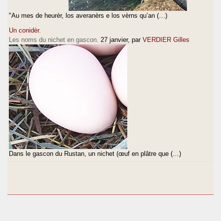
"Au mes de heurèr, los averanèrs e los vèrns qu’an (…)
Un conidèr.
Les noms du nichet en gascon.
27 janvier
, par
VERDIER Gilles
Dans le gascon du Rustan, un nichet (œuf en plâtre que (…)