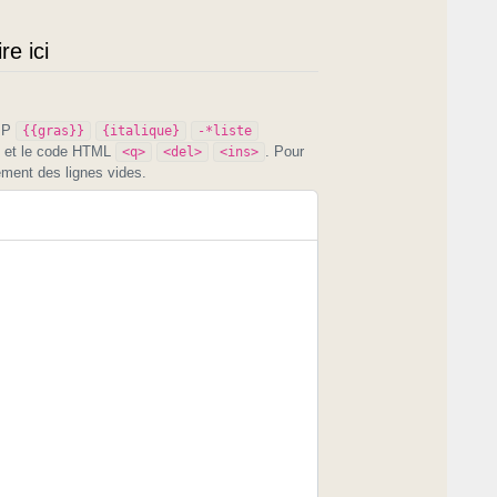
e ici
PIP
{{gras}}
{italique}
-*liste
et le code HTML
. Pour
<q>
<del>
<ins>
ement des lignes vides.