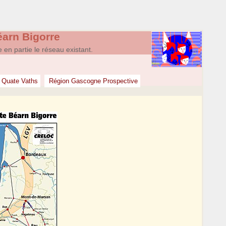
arn Bigorre
e en partie le réseau existant.
 Quate Vaths
Région Gascogne Prospective