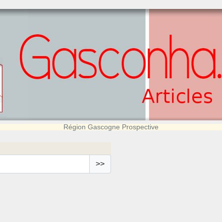
Région Gascogne Prospective
>>