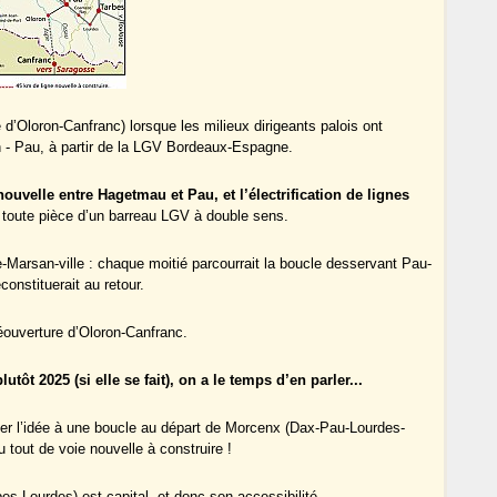
 d’Oloron-Canfranc) lorsque les milieux dirigeants palois ont
 - Pau, à partir de la LGV Bordeaux-Espagne.
ouvelle entre Hagetmau et Pau, et l’électrification de lignes
 toute pièce d’un barreau LGV à double sens.
arsan-ville : chaque moitié parcourrait la boucle desservant Pau-
onstituerait au retour.
éouverture d’Oloron-Canfranc.
t 2025 (si elle se fait), on a le temps d’en parler...
iquer l’idée à une boucle au départ de Morcenx (Dax-Pau-Lourdes-
 tout de voie nouvelle à construire !
s-Lourdes) est capital, et donc son accessibilité.