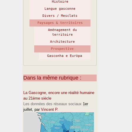
Histoire
Langue gasconne
Divers / Mesclats
Paysages & territoires
Aménagement du
territoire
Architecture
Prospective
Gasconha e Euròpa
Dans la même rubrique :
La Gascogne, encore une réalité humaine
au 21ème siècle
Les données des réseaux sociaux
1er
juillet
, par
Vincent P.