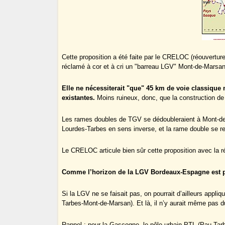
Cette proposition a été faite par le CRELOC (réouverture
réclamé à cor et à cri un "barreau LGV" Mont-de-Marsan
Elle ne nécessiterait "que" 45 km de voie classique n
existantes.
Moins ruineux, donc, que la construction de
Les rames doubles de TGV se dédoubleraient à Mont-de-M
Lourdes-Tarbes en sens inverse, et la rame double se rec
Le CRELOC articule bien sûr cette proposition avec la r
Comme l’horizon de la LGV Bordeaux-Espagne est plutô
Si la LGV ne se faisait pas, on pourrait d’ailleurs appl
Tarbes-Mont-de-Marsan). Et là, il n’y aurait même pas du
Rappel : pour la Gascogne, le pôle urbain PTL (Pau-Tarbe