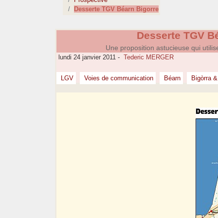
Desserte TGV Béarn Bigorre
Desserte TGV Bé
Une proposition astucieuse qui utilis
lundi 24 janvier 2011
-
Tederic MERGER
LGV
Voies de communication
Béarn
Bigòrra &