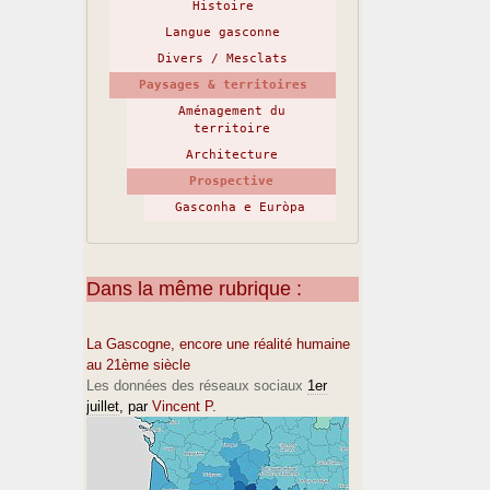
Histoire
Langue gasconne
Divers / Mesclats
Paysages & territoires
Aménagement du
territoire
Architecture
Prospective
Gasconha e Euròpa
Dans la même rubrique :
La Gascogne, encore une réalité humaine
au 21ème siècle
Les données des réseaux sociaux
1er
juillet
, par
Vincent P.