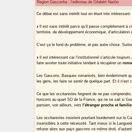
Region Gasconha : l’editoriau de Gilabèrt Nariòo
Ce débat est sans intérêt tout en étant très intéressant.
Il est sans intérêt parce qu’il passe complètement à 
territoire, de développement économique, d’articulation id
C’est ça le fond du problème, et pas autre chose. Surtout 
Il est intéressant car l’institutionnel s’articule toujo
faire avorter toute initiative tendant à récupérer un
roma
Les Gascons, Basques romanisés, bien évidemment que c
les gens, les faire se sentir de quelque part. Et il n’es
Ce que les occitanistes feignent de ne pas comprendre, c
horizons au quart SO de la France, qui ne se sait si Ga
parisien, voir ailleurs, vers
l’étranger proche et familie
Les occitanistes insistent pourtant lourdement sur la 
insensibles à cette nécessité. Tant mieux si le Langued
refuser alors aux pays gascons ce même droit, d’autant p