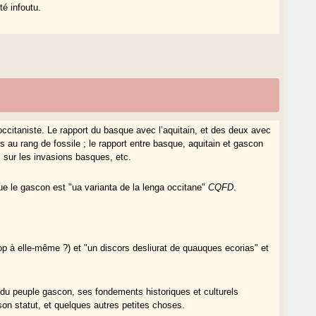
té infoutu.
occitaniste. Le rapport du basque avec l’aquitain, et des deux avec
 au rang de fossile ; le rapport entre basque, aquitain et gascon
s sur les invasions basques, etc.
que le gascon est "ua varianta de la lenga occitane"
CQFD
.
rop à elle-même ?) et "un discors desliurat de quauques ecorias" et
té du peuple gascon, ses fondements historiques et culturels
on statut, et quelques autres petites choses.