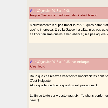
#
Le 30 janvier 2015 à 12:06
Region Gasconha : l’editoriau de Gilabèrt Nariòo
Malurosaments n’èi pas trobat lo n°273, qu’es estat tir
que’ns interèssa. E se la Gasconha ailàs, n’es pas ua en
se l’occitanisme que’ns a hèit abançar, n’a pas aquera le
#
Le 30 janvier 2015 à 19:35
,
par
Artiaque
C’est lourd
Bouh que ces réflexes vasconistes/occitanistes sont pa
C’est indigeste.
Alors que le fond de la question est passionnant.
La fin du texte sur A voste vaut dix : "e shens perder t
oser :)