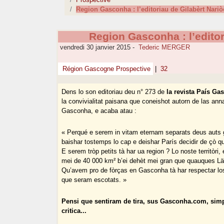
Region Gasconha : l’editoriau de Gilabèrt Nari
Region Gasconha : l’editor
vendredi 30 janvier 2015
-
Tederic MERGER
Région Gascogne Prospective
|
32
Dens lo son editoriau deu n° 273 de
la revista País Ga
la convivialitat paisana que coneishot autorn de las an
Gasconha, e acaba atau :
« Perqué e serem in vitam eternam separats deus aut
baishar tostemps lo cap e deishar París decidir de çò q
E serem tròp petits tà har ua region ? Lo noste territòr
mei de 40 000 km² b’ei dehèt mei gran que quauques L
Qu’avem pro de fòrças en Gasconha tà har respectar lo
que seram escotats. »
Pensi que sentiram de tira, sus Gasconha.com, sim
critica...