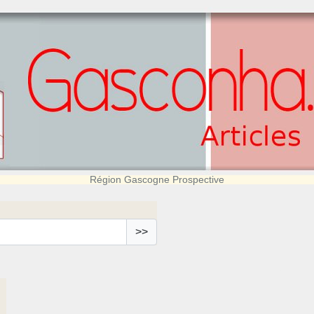
Région Gascogne Prospective
>>