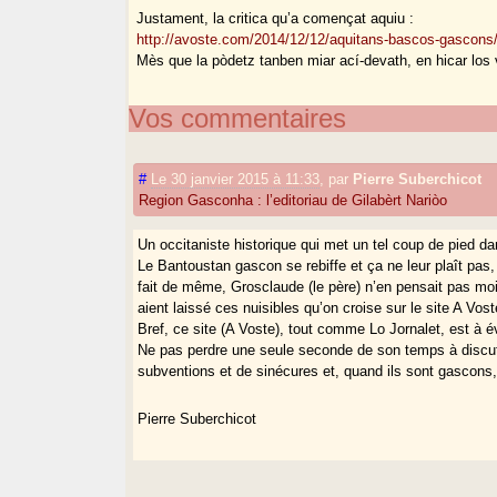
Justament, la critica qu’a començat aquiu :
http://avoste.com/2014/12/12/aquitans-bascos-gascons
Mès que la pòdetz tanben miar ací-devath, en hicar los
Vos commentaires
#
Le 30 janvier 2015 à 11:33
,
par
Pierre Suberchicot
Region Gasconha : l’editoriau de Gilabèrt Nariòo
Un occitaniste historique qui met un tel coup de pied da
Le Bantoustan gascon se rebiffe et ça ne leur plaît pas, 
fait de même, Grosclaude (le père) n’en pensait pas m
aient laissé ces nuisibles qu’on croise sur le site A Vost
Bref, ce site (A Voste), tout comme Lo Jornalet, est à 
Ne pas perdre une seule seconde de son temps à discute
subventions et de sinécures et, quand ils sont gascons, t
Pierre Suberchicot