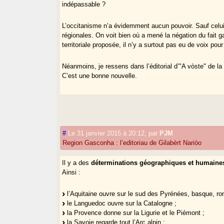
indépassable ?
L’occitanisme n’a évidemment aucun pouvoir. Sauf celui 
régionales. On voit bien où a mené la négation du fait g
territoriale proposée, il n’y a surtout pas eu de voix pour
Néanmoins, je ressens dans l’éditorial d’"A vòste" de l
C’est une bonne nouvelle.
#
Le 31 janvier 2015 à 20:12
,
par
PJM
Region Gasconha : l’editoriau de Gilabèrt Nariòo
Il y a des
déterminations géographiques et humaine
Ainsi :
l’Aquitaine ouvre sur le sud des Pyrénées, basque, ro
le Languedoc ouvre sur la Catalogne ;
la Provence donne sur la Ligurie et le Piémont ;
la Savoie regarde tout l’Arc alpin ;