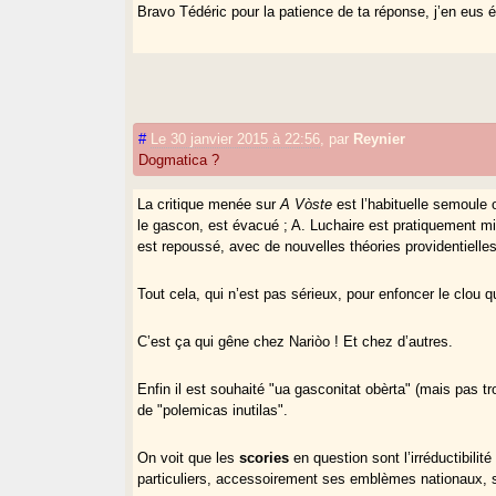
Bravo Tédéric pour la patience de ta réponse, j’en eus é
#
Le 30 janvier 2015 à 22:56
,
par
Reynier
Dogmatica ?
La critique menée sur
A Vòste
est l’habituelle semoule 
le gascon, est évacué ; A. Luchaire est pratiquement mis
est repoussé, avec de nouvelles théories providentielle
Tout cela, qui n’est pas sérieux, pour enfoncer le clou 
C’est ça qui gêne chez Nariòo ! Et chez d’autres.
Enfin il est souhaité "ua gasconitat obèrta" (mais pas t
de "polemicas inutilas".
On voit que les
scories
en question sont l’irréductibili
particuliers, accessoirement ses emblèmes nationaux, s