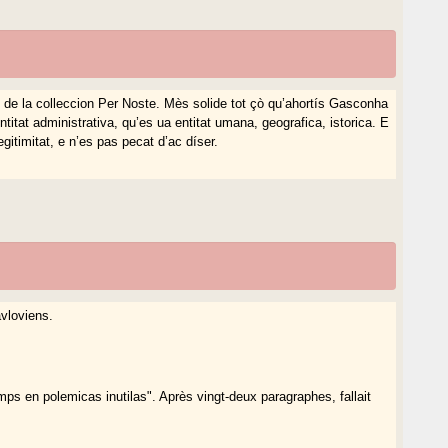
at de la colleccion Per Noste. Mès solide tot çò qu’ahortís Gasconha
titat administrativa, qu’es ua entitat umana, geografica, istorica. E
gitimitat, e n’es pas pecat d’ac díser.
vloviens.
emps en polemicas inutilas". Après vingt-deux paragraphes, fallait