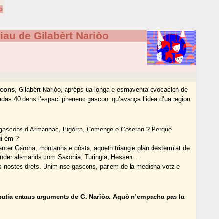
òo
iau de Gilabèrt Nariòo
scons
, Gilabèrt Nariòo, aprèps ua longa e esmaventa evocacion de
nadas 40 dens l’espaci pirenenc gascon, qu’avança l’idea d’ua region
s gascons d’Armanhac, Bigòrra, Comenge e Coseran ? Perqué
ui èm ?
i, enter Garona, montanha e còsta, aqueth triangle plan destermiat de
änder alemands com Saxonia, Turingia, Hessen...
s nostes drets. Unim-nse gascons, parlem de la medisha votz e
patia entaus arguments de G. Nariòo. Aquò n’empacha pas la