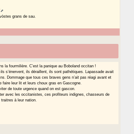
/
 vòstes grans de sau.
ns la fourmilière. C’est la panique au Boboland occitan !
ils s’énervent, ils déraillent, ils sont pathétiques. Lapassade avait
oins. Dommage que tous ces braves gens n’ait pas réagi avant et
e faire leur lit et leurs choux gras en Gascogne.
éviter de toute urgence quand on est gascon.
r avec les occitanistes, ces profiteurs indignes, chasseurs de
raitres à leur nation.