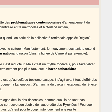
côté des
problématiques contemporaines
d’aménagement du
entitaire entre métropoles et hinterland rurbain, ...
quand l’on parle de la collectivité territoriale appelée "région".
urs avec le culturel. Manifestement, le mouvement occitaniste entend
n national gascon
(dans la lignée de Camelat par exemple).
’est réducteur. Mais c’est un mythe fondateur, pour faire vibrer
t certainement pas plus faux que le
bazar catharolâtre
.
’est qu’au delà du tropisme basque, il s’agit avant tout d’offrir des
scogne, ni Languedoc. S’affranchir du carcan hexagonal, du réflexe
r
.
Catalogne depuis des décennies, comme quoi ils ne sont pas
oc se trouve son double de l’autre côté des Pyrénées ! Pourquoi
lus qu’il est pour le coup historiquement une réalité