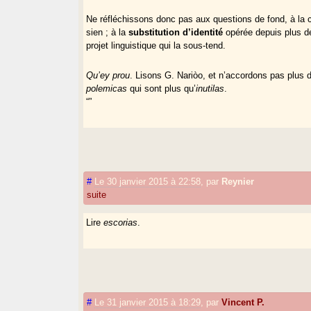
Ne réfléchissons donc pas aux questions de fond, à la 
sien ; à la
substitution d’identité
opérée depuis plus d
projet linguistique qui la sous-tend.
Qu’ey prou
. Lisons G. Nariòo, et n’accordons pas plus d
polemicas
qui sont plus qu’
inutilas
.
“”
#
Le 30 janvier 2015 à 22:58
,
par
Reynier
suite
Lire
escorias
.
#
Le 31 janvier 2015 à 18:29
,
par
Vincent P.