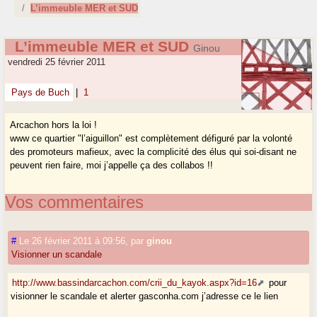
L’immeuble MER et SUD
L’immeuble MER et SUD
Ginou
vendredi 25 février 2011
Pays de Buch
|
1
Arcachon hors la loi !
www ce quartier "l’aiguillon" est complètement défiguré par la volonté
des promoteurs mafieux, avec la complicité des élus qui soi-disant ne
peuvent rien faire, moi j’appelle ça des collabos !!
Vos commentaires
#
Le 26 février 2011 à 09:56
,
par
ginou
Visionner un scandale
http://www.bassindarcachon.com/crii_du_kayok.aspx?id=16
pour
visionner le scandale et alerter gasconha.com j’adresse ce le lien