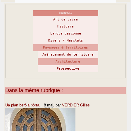
RUBRIQUES
Art de vivre
Histoire
Langue gasconne
Divers / Mesclats
Paysages & territoires
Aménagement du territoire
Architecture
Prospective
Dans la même rubrique :
Ua plan beròia pòrta...
8 mai
, par
VERDIER Gilles