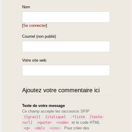
Nom
[
Se connecter
]
Courriel (non publié)
Votre site web
Ajoutez votre commentaire ici
Texte de votre message
Ce champ accepte les raccourcis SPIP
{{gras}}
{italique}
-*liste
[texte-
et le code HTML
>url]
<quote>
<code>
. Pour créer des
<q>
<del>
<ins>