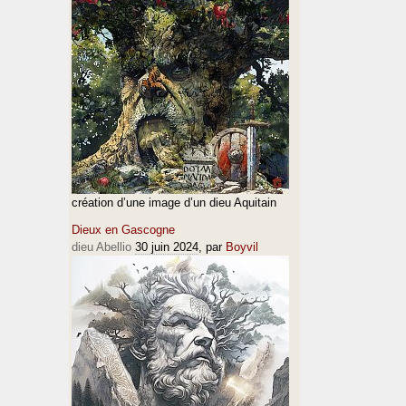
création d’une image d’un dieu Aquitain
Dieux en Gascogne
dieu Abellio
30 juin 2024
, par
Boyvil