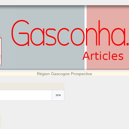
Région Gascogne Prospective
>>