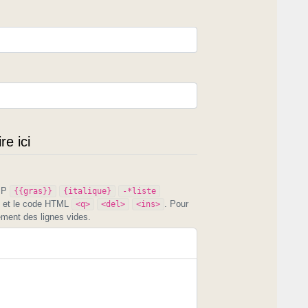
e ici
PIP
{{gras}}
{italique}
-*liste
et le code HTML
. Pour
<q>
<del>
<ins>
ement des lignes vides.