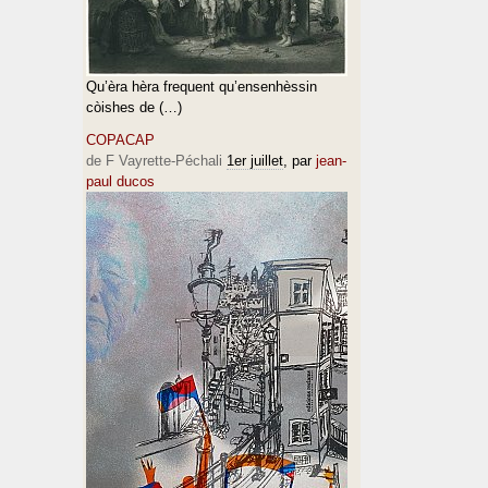
Qu’èra hèra frequent qu’ensenhèssin
còishes de (…)
COPACAP
de F Vayrette-Péchali
1er juillet
, par
jean-
paul ducos