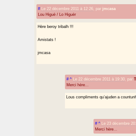
#
Le 22 décembre 2011 à 12:26
,
par
jmcasa
Lou Higuè / Lo Higuèr
Hère beroy tribalh !!!
Amistats !
jmcasa
#
^
Le 22 décembre 2011 à 19:30
,
par
Merci hère...
Lous compliments qu’ajuden a countun
#
^
Le 23 décembre 20
Merci hère...