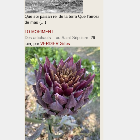
Que soi paisan rei de la tèrra Que l’arrosi
de mas (…)
LO MORIMENT.
Des artichauts... au Saint Sépulcre.
26
juin
, par
VERDIER Gilles