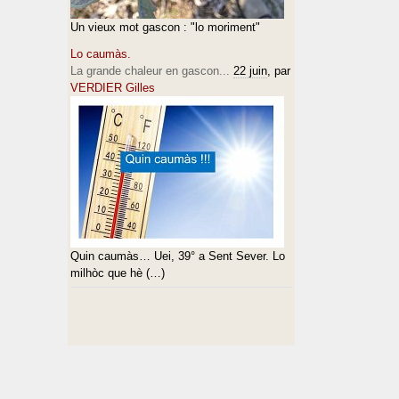
Un vieux mot gascon : "lo moriment"
Lo caumàs.
La grande chaleur en gascon...
22 juin
, par
VERDIER Gilles
Quin caumàs… Uei, 39° a Sent Sever. Lo
milhòc que hè (…)