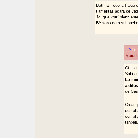
Bèth-lai Tederic ! Que 
t’ameritas adara de vàd
Jo, que vorrí bienn enr
Bè saps com sui pachòc
#
^
Le 
Merci h
Of... q
Sabi qu
Lo men
a difu
de Gas
Cresi q
complic
complic
tanben,