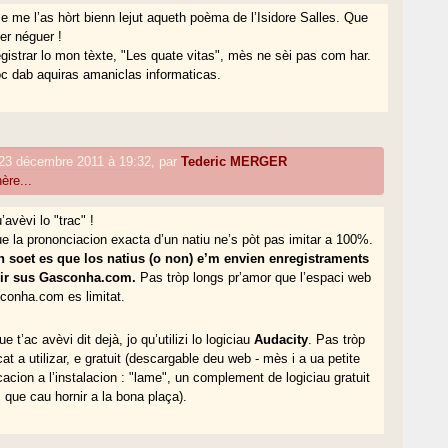
ce me l’as hòrt bienn lejut aqueth poèma de l’Isidore Salles. Que
er néguer !
egistrar lo mon tèxte, "Les quate vitas", mès ne sèi pas com har.
 dab aquiras amaniclas informaticas.
23 décembre 2011 à 19:32
,
par
Tederic MERGER
ère...
u’avèvi lo "trac" !
e la prononciacion exacta d’un natiu ne’s pòt pas imitar a 100%.
 soet es que los natius (o non) e’m envien enregistraments
sir sus Gasconha.com.
Pas tròp longs pr’amor que l’espaci web
conha.com es limitat.
ue t’ac avèvi dit dejà, jo qu’utilizi lo logiciau
Audacity
. Pas tròp
at a utilizar, e gratuit (descargable deu web - mès i a ua petite
acion a l’instalacion : "lame", un complement de logiciau gratuit
 que cau hornir a la bona plaça).