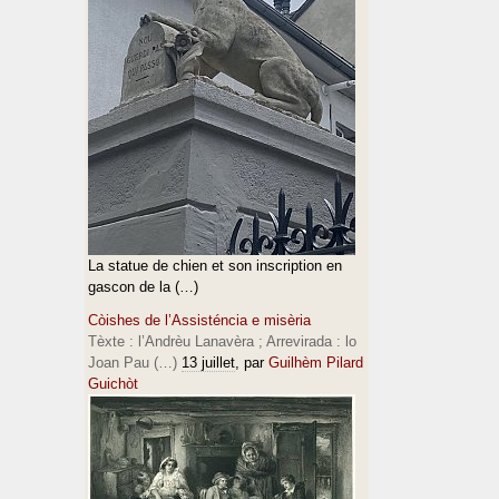
La statue de chien et son inscription en
gascon de la (…)
Còishes de l’Assisténcia e misèria
Tèxte : l’Andrèu Lanavèra ; Arrevirada : lo
Joan Pau (…)
13 juillet
, par
Guilhèm Pilard
Guichòt