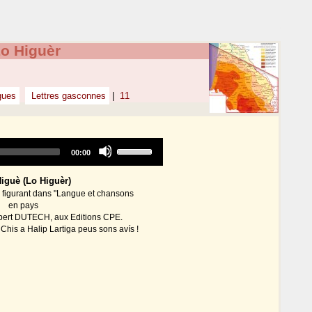
Lo Higuèr
igues
Lettres gasconnes
|
11
Audio
Use
Total
00:00
Player
Up/Down
duration
Arrow
iguè (Lo Higuèr)
keys
s figurant dans "Langue et chansons
to
en pays
increase
bert DUTECH, aux Editions CPE.
or
Chis a Halip Lartiga peus sons avís !
decrease
volume.