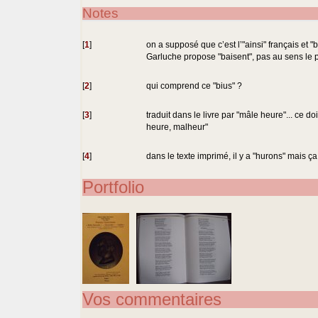
Notes
[
1
]
on a supposé que c’est l’"ainsi" français et "b
Garluche propose "baisent", pas au sens le 
[
2
]
qui comprend ce "bius" ?
[
3
]
traduit dans le livre par "mâle heure"... ce do
heure, malheur"
[
4
]
dans le texte imprimé, il y a "hurons" mais ça
Portfolio
Vos commentaires