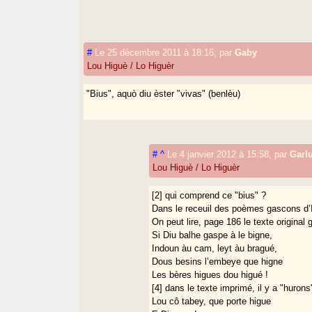
#
Le 25 décembre 2011 à 18:16
,
par
Gaby
Lou Higuè / Lo Higuèr
"Bius", aquò diu èster "vivas" (benlèu)
#
^
Le 4 janvier 2012 à 15:58
,
par
Garl
Lou Higuè / Lo Higuèr
[2] qui comprend ce "bius" ?
Dans le receuil des poèmes gascons d’
On peut lire, page 186 le texte original 
Si Diu balhe gaspe à le bigne,
Indoun àu cam, leyt àu bragué,
Dous besins l’embeye que higne
Les bères higues dou higué !
[4] dans le texte imprimé, il y a "hurons
Lou cô tabey, que porte higue