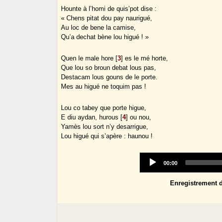
Hounte à l’homi de quis’pot dise :
« Chens pitat dou pay naurigué,
Au loc de bene la camise,
Qu’a dechat bène lou higué ! »
Quen le male hore
[
3
]
es le mé horte,
Que lou so broun debat lous pas,
Destacam lous gouns de le porte.
Mes au higué ne toquim pas !
Lou co tabey que porte higue,
E diu aydan, hurous
[
4
]
ou nou,
Yamès lou sort n’y desarrigue,
Lou higué qui s’apère : haunou !
Current
00:00
time
Enregistrement 