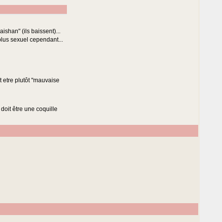
decrease
volume.
aishan" (ils baissent)...
plus sexuel cependant...
it etre plutôt "mauvaise
 doit être une coquille