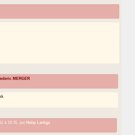
Tederic MERGER
hà.
11 à 18:35
,
par
Halip Lartiga