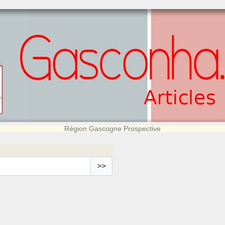
Région Gascogne Prospective
>>