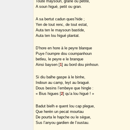
Toute maysoun, grane ou petite,
A soun higué, petit ou gran.
A sa bertut cadun ques’hide ;
Yen de tout renc, de tout estat,
Auta ten le maysoun bastide,
Auta ten lou higué plantat.
D’hore en hore à le peyre blanque
Puye l’oumpre dou coumpanhoun
betleu, le peyre e le branque
Ainsi baysen
[
1
]
au bord dou pinhoun.
Si diu balhe gaspe à le binhe,
Indoun au camp, leyt au bragué.
Dous besins l’embeye que hingle :
« Bius higues
[
2
]
qu’a lou higué ! »
Badut bielh e quent lou cap plegue,
Que herèn un pecat mourtau
De pourta le hapche ou le sègue,
Sus l’anyou gardien de l’oustau.