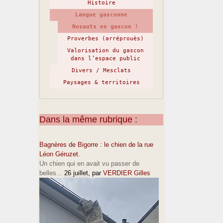
Histoire
Langue gasconne
Nosauts en gascon !
Proverbes (arréprouès)
Valorisation du gascon
dans l’espace public
Divers / Mesclats
Paysages & territoires
Dans la même rubrique :
Bagnères de Bigorre : le chien de la rue
Léon Géruzet.
Un chien qui en avait vu passer de
belles...
26 juillet
, par
VERDIER Gilles