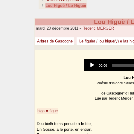
Lou Higuè / Lo Higuèr
Lou Higuè / 
mardi 20 décembre 2011
-
Tederic MERGER
Arbres de Gascogne
Le figuier / lou higuè(y) e las h
Current
00:00
time
Lou H
Poésie d’Isidore Salle
de Gascogne" d’Hu
Lue par Tederic Merger. 
higa = figue
Dou bielh tems penude à le tite,
En Gosse, à le porte, en entran,