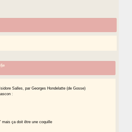
u§e
Isidore Salles, par Georges Hondelatte (de Gosse)
gascon :
" mais ça doit être une coquille