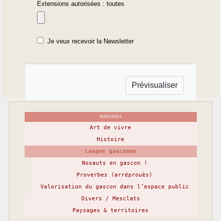
Extensions autorisées : toutes
Je veux recevoir la Newsletter
RUBRIQUES
Art de vivre
Histoire
Langue gasconne
Nosauts en gascon !
Proverbes (arréprouès)
Valorisation du gascon dans l’espace public
Divers / Mesclats
Paysages & territoires