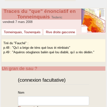
Traces du "que" énonciatif en
Tonneinquais
Tederic
vendredi 7 mars 2008
Tonneinquais, Tounenqués
Rive droite gasconne
Tiré du "Fauché" :
p.48 : "Qu’i a brigo de téns qué lous èi réinbiats"
p.49 : "Aquéros oöuglanos balén qué lou diablé, qu’i a rès dédén."
Un gran de sau ?
(connexion facultative)
Nom