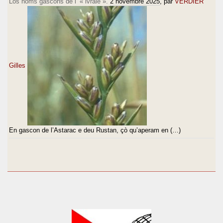
Los noms gascons de l’ « ivraie ».
2 novembre 2025
, par
VERDIER
Gilles
En gascon de l’Astarac e deu Rustan, çò qu’aperam en (…)