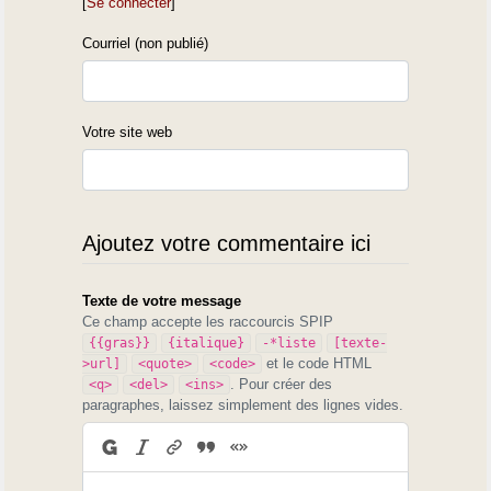
[
Se connecter
]
Courriel (non publié)
Votre site web
Ajoutez votre commentaire ici
Texte de votre message
Ce champ accepte les raccourcis SPIP
{{gras}}
{italique}
-*liste
[texte-
et le code HTML
>url]
<quote>
<code>
. Pour créer des
<q>
<del>
<ins>
paragraphes, laissez simplement des lignes vides.