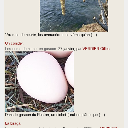
"Au mes de heurèr, los averanèrs e los vèrns qu’an (…)
Un conidèr.
Les noms du nichet en gascon.
27 janvier
, par
VERDIER Gilles
Dans le gascon du Rustan, un nichet (œuf en plâtre que (…)
La biraga.