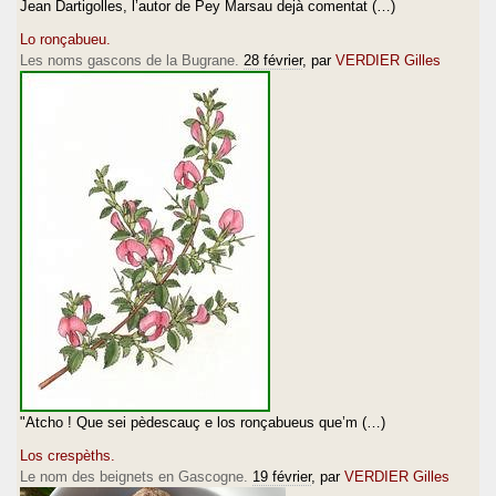
Jean Dartigolles, l’autor de Pey Marsau dejà comentat (…)
Lo ronçabueu.
Les noms gascons de la Bugrane.
28 février
, par
VERDIER Gilles
"Atcho ! Que sei pèdescauç e los ronçabueus que’m (…)
Los crespèths.
Le nom des beignets en Gascogne.
19 février
, par
VERDIER Gilles