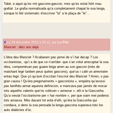
Tabé, e aquò qu’es mè gascono-gascon, mes qu’es estat hòrt mau
grafiat. Le grafia normalisada qu’a completament chapat le soa lenga,
sonque lo fèit sistematic d’escríver "la" a le plaça de "le"...
#
Le 29 décembre 2015 à 20:11
,
par
Lo Pèir
Manciet : detz ans dejà
L’òbra deu Manciet ? Acabaram pas jamei de s’i har decap ? Los
occitanistas, -qu’i a de que ce n’arríder- que s’an volut arrecaptar la soa
òbra, comprenèvan pas guaire briga arren au son gascon (mès de
maishant legir tanben peus quites gascons), que’us i calè un arreviraire
entau legir. Que çò qu’avè d’occitan l’escriut deu Manciet ? Arren, o pas
gran causa ! Qu’èra pregonaments « gasconista », enqüèra qu’avossi
pas benlhèu aimat aquesta definicion, e mancava pas jamès de mocar
tots aqueths valents que’ns volèvan « annexar », eth e la Gasconha.
Qu’a vesiat l’occitanisme per « har nombre », per que siam mei poderos
tots amassa. Mès davant tot entà d’eth, qu’èra la Gasconha qui
condava, e dens la soa pensada la lenga gascona superava tots los
auts dialèctes d’òc.