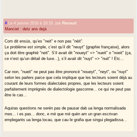
#
Le 4 janvier 2016 à 10:16
,
par
Renaud
Manciet : detz ans dejà
Com dit ensús, qu’es "neit" e non pas "nèit".
Le problème est simple, c’est qu’il dit "neuyt" (graphie française), alors
ça doit être graphié "neit". S’il avait dit "noueyt" => "nueit" o "noeit" (ça,
ce n’est qu’un détail de luxe...), s’il avait dit "nuyt" => "nuit" ! Etc...
Car non, "nueit" ne peut pas être prononcé "noueyt", "neyt", ou "nuyt"
selon les parlers parce que cela implique que les lecteurs soient déjà au
courant de leurs formes dialectales propres, que les lecteurs soient
parfaitement imprégnés de dialectologie gasconne... ce qui ne peut pas
être le cas...
Aquiras questions ne serén pas de pausar dab ua lenga normalisada
mes... i es pas... donc, e mè que mè quèn am un gran escrivan
emplegants ua lenga locau, que cau le grafia que singui plegadissa...