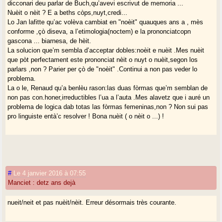
dicconari deu parlar de Buch,qu’avevi escrivut de memoria ...
Nuèit o nèit ? E a beths còps,nuyt,credi...
Lo Jan lafitte qu’ac volèva cambiat en "noèit" quauques ans a , mès
conforme ,çò diseva, a l’etimologia(noctem) e la prononciatcopn
gascona ... biarnesa, de hèit.
La solucion que’m sembla d’acceptar dobles:noèit e nuèit .Mes nuèit
que pòt perfectament este prononciat nèit o nuyt o nuèit,segon los
parlars ,non ? Parier per çò de "noèit" .Continui a non pas veder lo
problema.
La o le, Renaud qu’a benlèu rason:las duas fòrmas que’m semblan de
non pas con.honer,irreductibles l’ua a l’auta .Mes alavetz que i auré un
problema de logica dab totas las fòrmas femeninas,non ? Non sui pas
pro linguiste entà’c resolver ! Bona nuèit ( o nèit o ...) !
#
Le 4 janvier 2016 à 07:55
Manciet : detz ans dejà
nueit/neit et pas nuèit/nèit. Erreur désormais très courante.