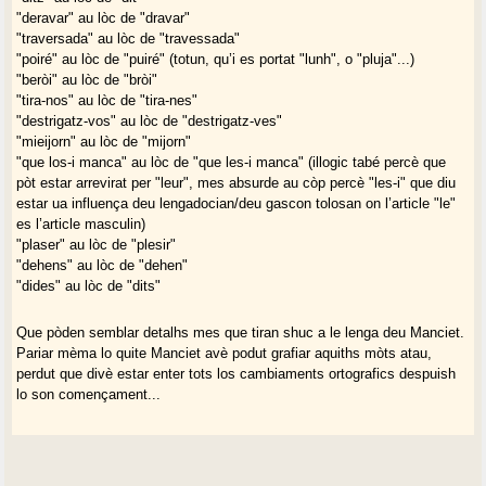
"deravar" au lòc de "dravar"
"traversada" au lòc de "travessada"
"poiré" au lòc de "puiré" (totun, qu’i es portat "lunh", o "pluja"...)
"beròi" au lòc de "bròi"
"tira-nos" au lòc de "tira-nes"
"destrigatz-vos" au lòc de "destrigatz-ves"
"mieijorn" au lòc de "mijorn"
"que los-i manca" au lòc de "que les-i manca" (illogic tabé percè que
pòt estar arrevirat per "leur", mes absurde au còp percè "les-i" que diu
estar ua influença deu lengadocian/deu gascon tolosan on l’article "le"
es l’article masculin)
"plaser" au lòc de "plesir"
"dehens" au lòc de "dehen"
"dides" au lòc de "dits"
Que pòden semblar detalhs mes que tiran shuc a le lenga deu Manciet.
Pariar mèma lo quite Manciet avè podut grafiar aquiths mòts atau,
perdut que divè estar enter tots los cambiaments ortografics despuish
lo son començament...