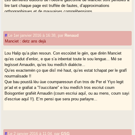
lire tant chaque page est truffée de fautes, d’approximations
orthographiques et de mauvaises compréhensions.
Je me permets toutes ces critiques parce que je pense connaître
correctement mon dialecte landais, pour l’avoir entendu parler et moi-
#
Le 1er janvier 2016 à 16:38
,
par
Renaud
même pratiqué depuis mon enfance mais aussi pour l’avoir étudié sous
Manciet : detz ans dejà
toutes ses coutures depuis une trentaine d’années. Alors pardonnez ce
qui pourrait ressembler à de l’arrogance dans ces lignes mais écrire
autre chose par rapport à ce que je pense serait tout simplement un
Lou Halip qu’a plan resoun. Con escoùtet le gén, que dirën Manciet
mensonge. Maintenant, on a le droit le plus strict de se moquer
qu’es cadut d’enloc, e que s’a inbentat toute le sou lengue... Mé se
complètement de ce que pense le sieur Lartigue, lequel n’est pas un
legísset Arnaudin, qu’es lou medîch dialécte...
spécialiste de la littérature.
Qu’es exactemën ço que disî mé haut, qu’es estat tchapat per le grafî
nourmalisade !!
Que bau poustâ lèu ùue coumparesoun d’un tros de Per el Yiyo legit
Bonne année 2016
pr’ad et e grafiat a "l’ouccitane" e lou medîch tros escriut coum
Boisgontier grafiét Arnaudin (coum escriui aquî, ou au mens, coum sayi
d’escriue aquî !!). E’m pensi que sera prou parlayre...
#
Le 2 janvier 2016 à 11:04
,
par
GSG