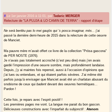
#
Le 1er janvier 2016 à 11:01
,
par
Tederic MERGER
Relecture de "LA PLUJA & LO CAMIN DE TERRA" - rapport d’étape
Ne serà benlèu pas lo mei gaujós qui ’s posca imaginar, mès...
j’ai
passé la dernière demi-heure de 2015 dans la relecture de cette oeuvre
de Manciet.
Ma pauvre mère m’avait offert ce livre de la collection "Pròsa gascona"
de PER NOSTE (1976).
Je n’avais pas totalement accroché (c’est peu dire) mais j’en avais
gardé l’impression d’une oeuvre sombre, mais profondément landaise.
Depuis, j’y ai maintes fois repensé, aussi à l’occasion d’opinions que
j’ai lues ou entendues, et qui étaient parfois sévères. J’ai même été
parfois jusqu’à envisager que Manciet avait été un charlatan abusant du
snobisme de ceux qui
badent
devant des oeuvres hermétiques...
Pardon !
Cette fois, je repars avec l’esprit positif !
Les premières pages me vont. La langue me parait du bon gascon.
Délicieuses constructions avec l’imparfait du subjonctif :
Atenom