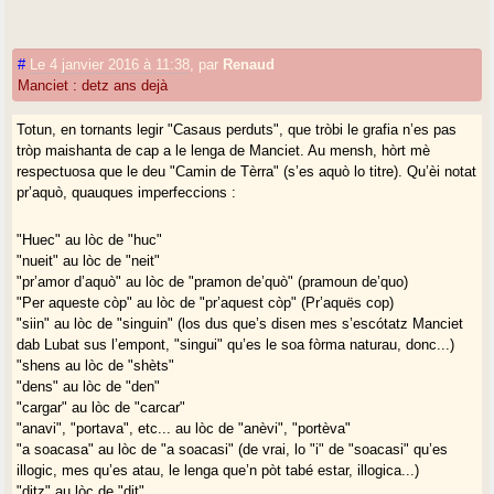
#
Le 4 janvier 2016 à 11:38
,
par
Renaud
Manciet : detz ans dejà
Totun, en tornants legir "Casaus perduts", que tròbi le grafia n’es pas
tròp maishanta de cap a le lenga de Manciet. Au mensh, hòrt mè
respectuosa que le deu "Camin de Tèrra" (s’es aquò lo titre). Qu’èi notat
pr’aquò, quauques imperfeccions :
"Huec" au lòc de "huc"
"nueit" au lòc de "neit"
"pr’amor d’aquò" au lòc de "pramon de’quò" (pramoun de’quo)
"Per aqueste còp" au lòc de "pr’aquest còp" (Pr’aquës cop)
"siin" au lòc de "singuin" (los dus que’s disen mes s’escótatz Manciet
dab Lubat sus l’empont, "singui" qu’es le soa fòrma naturau, donc...)
"shens au lòc de "shèts"
"dens" au lòc de "den"
"cargar" au lòc de "carcar"
"anavi", "portava", etc... au lòc de "anèvi", "portèva"
"a soacasa" au lòc de "a soacasi" (de vrai, lo "i" de "soacasi" qu’es
illogic, mes qu’es atau, le lenga que’n pòt tabé estar, illogica...)
"ditz" au lòc de "dit"