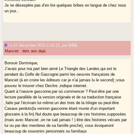
Je ne désespère pas d’en lire quelques bribes en langue de chez nous
un jour...
#
Le 27 décembre 2015 à 20:23
,
par
GSG
Manciet : detz ans dejà
Bonsoir Dominique,
J’avais pour ma part bien aimé Le Triangle des Landes,qui est le
pendant du Golfe de Gascogne parmi les oeuvres françaises de
Manciet (à en croire les éditeurs car je n’ai jamais lu le second) ;vous
pouvez le trouver chez Decitre ,indique internet.
Quant à l’oeuvre gasconne,par où commencer ? Peut-être par une
lecture parallèle de la version originale et de sa traduction française
,faite par l’écrivain lui même:un des trois de la trilogie ou peut-être
Casaus perduts(la version gasconne étant munie d’un important
glossaire à la fin).Nul doute que beaucoup de ces histoires,supposées
(mais avec Manciet ,on ne sait jamais ! ) être des histoires vécues par
lui ou par des membres de sa famille proche), vous évoqueront
beaucoup de souvenirs personnels ou familiaux