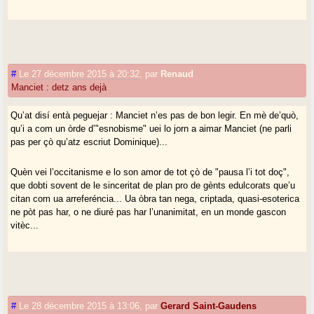
#
Le 27 décembre 2015 à 20:32
,
par
Renaud
Manciet : detz ans dejà
Qu’at disí entà peguejar : Manciet n’es pas de bon legir. En mè de’quò,
qu’i a com un òrde d’"esnobisme" uei lo jorn a aimar Manciet (ne parli
pas per çò qu’atz escriut Dominique)...
Quèn vei l’occitanisme e lo son amor de tot çò de "pausa l’i tot doç",
que dobti sovent de le sinceritat de plan pro de gènts edulcorats que’u
citan com ua arreferéncia... Ua òbra tan nega, criptada, quasi-esoterica
ne pòt pas har, o ne diuré pas har l’unanimitat, en un monde gascon
vitèc...
#
Le 28 décembre 2015 à 13:06
,
par
Gerard Saint-Gaudens