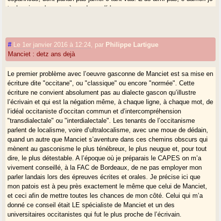
tanben jornadas sancèras shens díder arren. »
"E’us aimi pas" : je ne les aime pas ! Le narrateur
n’aime pas
les
tombaires espanhòus
... pourquoi ? ce n’est pas dit ; le genre de choses
qui crée un halo de mystère...
#
Le 1er janvier 2016 à 12:24
,
par
Philippe Lartigue
A un autre moment, il congédie brutalement "lo petit hrair de la Denisa"
Manciet : detz ans dejà
qui voulait l’accompagner amicalement et qui finit, de dépit, par lui jeter
des pierres : « Alavetz, d’ira e d’amistat mancada, em gitè pèiras ».
Le premier problème avec l’oeuvre gasconne de Manciet est sa mise en
écriture dite "occitane", ou "classique" ou encore "normée". Cette
C’est que le
maquinaire
a des
missions
à accomplir, je ne comprend
écriture ne convient absolument pas au dialecte gascon qu’illustre
pas bien lesquelles...
l’écrivain et qui est la négation même, à chaque ligne, à chaque mot, de
Il est cependant capable d’amour. Apparemment, Denise ("la Denisa"),
l’idéal occitaniste d’occitan commun et d’intercompréhension
sa cousine, trouve grâce à ses yeux.
"transdialectale" ou "interdialectale". Les tenants de l’occitanisme
Elle semble au
maquinaire
menacée de mariage avec un fils des
parlent de localisme, voire d’ultralocalisme, avec une moue de dédain,
nouveaux arrivants au Barralh (des
estrangèrs
- de Tartas ! - qui
quand un autre que Manciet s’aventure dans ces chemins obscurs qui
prennent la place de la vieille famille apparemment en perdition).
mènent au gasconisme le plus ténébreux, le plus neugue et, pour tout
Deux chapitres plus loin, c’est apparemment
plegat
, plié : « La Denisa
dire, le plus détestable. A l’époque où je préparais le CAPES on m’a
me digó lo nin dont atinè que seré, qu’èra de crénher, moret com lo son
vivement conseillé, à la FAC de Bordeaux, de ne pas employer mon
pair, e pas com los d’a nòste. »
parler landais lors des épreuves écrites et orales. Je précise ici que
« Sii com sii, aqueth nin serà ton. » (Quoiqu’il en soit, cet enfant sera
mon patois est à peu près exactement le même que celui de Manciet,
tien.) Ah bon ? Pourquoi donc ? Dans un épisode précédent, c’est
et ceci afin de mettre toutes les chances de mon côté. Celui qui m’a
pourtant avec Madalena qu’il avait "pecat" tout une soirée...
donné ce conseil était LE spécialiste de Manciet et un des
universitaires occitanistes qui fut le plus proche de l’écrivain.
Bon, que’n soi arribat aquiu... dinca la seguida !