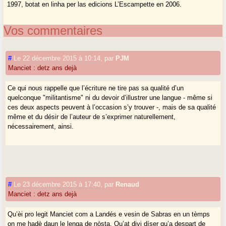
1997, botat en linha per las edicions L’Escampette en 2006.
Vos commentaires
#
Le 22 décembre 2015 à 10:14
,
par
PJM
Manciet : detz ans dejà
Ce qui nous rappelle que l’écriture ne tire pas sa qualité d’un
quelconque "militantisme" ni du devoir d’illustrer une langue - même si
ces deux aspects peuvent à l’occasion s’y trouver -, mais de sa qualité
même et du désir de l’auteur de s’exprimer naturellement,
nécessairement, ainsi.
#
Le 23 décembre 2015 à 17:40
,
par
Renaud
Manciet : detz ans dejà
Qu’èi pro legit Manciet com a Landés e vesin de Sabras en un tèmps
on me hadè daun le lenga de nòsta. Qu’at divi díser qu’a despart de