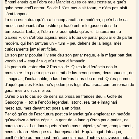
Enteni ensús que l’òbra deu Manciet qu’es de mau costejar, e que’s
gaha pena end’i entrar. Solide ! N’es pas aisit totun, e n’èra pas aisit
l’òmi tanpauc.
La soa escriutura qu’èra a l’encòp arcaïca e modèrna, que’n hadè ua
mescla estonanta d’un estile qui hadè entrar lo gascon dens la
temporada. Entà jo, l’òbra mei acomplida qu’es « l’Enterrament a
Sabres », on s’atròba aquera mescla totau de parlar popular e de parlar
modèrn, qui hèn tantvau un « tum » peu dehens de la lenga, mès
curiosaments jamei artificiau.
Lo son parlar popular li vienè deu son parlar negue, e la màger part deu
vocabulari « esquèr » que’u tirava d’Arnaudin.
Un poeta diu estar clar ? Pas solide. Qu’es la diferéncia dab lo
prosejaire. Lo poeta qu’es au limit de las percepcions, deus sauneis, de
l’imaginari, l’inclassable, a las darrèras hitas deu mond. Qu’es pr’amor
d’aquò que sos tèxtes ne’s podèn pas legir d’ua tirada com un roman de
gara, mès a chics meilèu.
Qu’es plan lo cas solide dens sa pròsa en francés deu « Golfe de
Gascogne », tot a l’encòp legendari, istoric, realitat e imaginari
mesclats, mès davant tot poesia en pròsa.
Per çò qu’es de l’escriutura poetica Manciet qu’a emplegat un metòde
qu’avodava a bèths còps : La gent de la lana qu’èran pauc-parlas, de
paraula reala. Los lanusquets n’avèn pas subjècte, vèrbe, complement,
hens la frasa. Mès que s’at barrejavan tot. E qu’a jogat dab aquò,
benlhèu tròp au men gost, mès coneishi pas d’autors qu’avossin autant