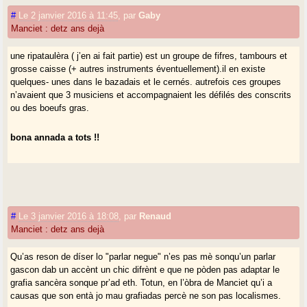
#
Le 2 janvier 2016 à 11:45
,
par
Gaby
Manciet : detz ans dejà
*cette graphie d’une langue dont nous espérons qu’elle n’a pas dit son
dernier mot,demande sûrement quelques adaptations mineures au
gascon mais elle me parait plus adaptée et englobante (et plus
une ripataulèra ( j’en ai fait partie) est un groupe de fifres, tambours et
esthétique,en plus)que la graphie boisgontier d’Arnaudin qui visait à
grosse caisse (+ autres instruments éventuellement).il en existe
donner une perception millimétriquement exacte d’une langue appelée à
quelques- unes dans le bazadais et le cernés. autrefois ces groupes
disparaitre, à l’image de l’intention d’Arnaudin lui-même .
n’avaient que 3 musiciens et accompagnaient les défilés des conscrits
ou des boeufs gras.
bona annada a tots !!
#
Le 3 janvier 2016 à 18:08
,
par
Renaud
Manciet : detz ans dejà
Qu’as reson de díser lo "parlar negue" n’es pas mè sonqu’un parlar
gascon dab un accènt un chic difrènt e que ne pòden pas adaptar le
grafia sancèra sonque pr’ad eth. Totun, en l’òbra de Manciet qu’i a
causas que son entà jo mau grafiadas percè ne son pas localismes.