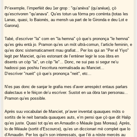
Pr’exemple, l’imperfèit deu 1er grop : "qu’anèva" (qu’anéue), çò
qu’escrivoren "qu’anava". Qu’es totun ua fòrma pro corrènta (totas les
Lanas, quasi, lo Baionés, au mensh ua part de le Gironda e deu Lot e
Garona).
Tabé, d’escríver "la" com en "la hemna" çò que’s prononça "le hemna"
qu’es grèu entà jo. Pramon qu’es un mòt ultrà-comun, l’article feminin, e
qu’es donc sistematicament mau grafiat... Per los qui an "Per el Yiyo"
legit per Manciet, qu’es estonant de l’entèner legir le soa òbra en
disents un còp "la", un còp "le"... Donc, ne sui pas si segur ne’u
hadossi pas poshiu l’escritura normalisada au Manciet...
D’escríver "nueit" çò que’s prononça "neit", etc...
N’es pas donc de sanjar le grafia mes d’aver arrespèct entaus parlars
dialectaus e le fèiçon de’u escríver. Sustot en ua òbra tan personau...
Pramon qu’es possible.
Après suu vocabulari de Manciet, pr’aver inventat quauques mòts o
sortits de le neit barrada quauques auts, e’m pensi que çò que dit Halip
qu’es juste. Quasi tot qu’es en Arnaudin o Méaule (pas Moreau). Après,
lo de Méaule (sortit d’Escource), qu’es un diccionari mè complet que lo
d’Arnaudin. Per los qui’n son interessats, que l’èi a nòste mercès au