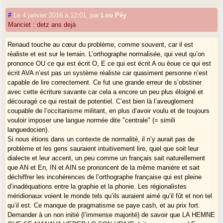
#
Le 4 janvier 2016 à 12:01
,
par
Lou Pèy
Manciet : detz ans dejà
Renaud touche au cœur du problème, comme souvent, car il est
réaliste et est sur le terrain. L’orthographe normalisée, qui veut qu’on
prononce OU ce qui est écrit O, E ce qui est écrit A ou èoue ce qui est
écrit AVA n’est pas un système réaliste car quasiment personne n’est
capable de lire correctement. Ce fut une grande erreur de s’obstiner
avec cette écriture savante car cela a encore un peu plus éloigné et
découragé ce qui restait de potentiel. C’est bien là l’aveuglement
coupable de l’occitanisme militant, en plus d’avoir voulu et de toujours
vouloir imposer une langue normée dite "centrale" (= simili
languedocien).
Si nous étions dans un contexte de normalité, il n’y aurait pas de
problème et les gens sauraient intuitivement lire, quel que soit leur
dialecte et leur accent, un peu comme un français sait naturellement
que AN et En, IN et AIN se prononcent de la même manière et sait
déchiffrer les incohérences de l’orthographe française qui est pleine
d’inadéquations entre la graphie et la phonie. Les régionalistes
méridionaux voient le monde tels qu’ils auraient aimé qu’il fût et non tel
qu’il est. Ce manque de pragmatisme se paye cash, et au prix fort.
Demander à un non initié (l’immense majorité) de savoir que LA HEMNE