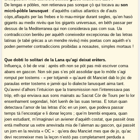
De lengas e pòbles, non retienava pas sonque çò qui tocava au
son
micrò-pòble lanusquet
: d’aquèths caitius atlantics de d’auts
còps,aflaquits per las frebes e lo mau-minjar durant segles, qu’en hasò
gigants au medix nivèu que los gigants universaus, en bèth passar per
dessus de la Mediterranea qui non considerava pas com sua. Ua
contradicccion benlèu per aquèth coneixedor excepcionau de las letras
latinas (e tabé grècas a un mendre nivèu) mès poetas com aquèth e’s
poden permeter contradiccions proibidas a nosautes, simples mortaus !
Que dobti lo solitari de la Lana qu’agi deixat erèters.
Influença, ò bé de vrai : après eth non se pòt pas mèi escriver coma
abans en gascon. Non sèi pas s’es pòt assolidar que lo mòtle s’agi
romput per tostems - « per totjamèi » qu’auré dit Manciet dab lo jòc de
paraulas enter tostems e jamèi qui lo dialecte lanusquet aima tant.
Qu’avevi d’alhors l’intuicion que la transmission non l’interessava pas
tròp, eth qui enviava aus sons mainats au Sacrat Còr de Tours per lo lor
ensenhament segondari, hòrt luenh de las suas terras. E totun quan
detectava l’amor de las letras d’òc en un joen, que podeva passar
temps tà l’encoratjar e li donar leçons ; que’m brembi enquera, quan
joen estudiant, m’imaginavi un aviener d’aquèth costat, que passèt òras
entà melhorar ua xetre arrevirada mia de l’aleman au gascon, qui passèt
un jorn en la revista « OC » : qu’era deu Manciet mes que de jo, qu’ac
devi reconneixer mes la leçon n’estò pas completament perduda a