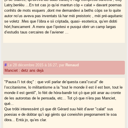
Latry,benlèu …En tot cas jo qu’ei mantun còp « calat » davant poemas
conhits de mots esquers ,dont me demandevi a beths còps se lo quite
autor no’us aveva pas inventats tà har mèi preistoric , mèi pré-aquitanic
se voletz .Mes que l’òbra e sii criptada, quasi- esoterica, qu’en dobti
hòrt,francament .A menx que l’ipotesi e pusqui obrir un camp largas
d’estudis taus cercaires de l’aviener …
#
Le 28 décembre 2015 à 16:27
,
par
Renaud
Manciet : detz ans dejà
"Pausa l’i tot doç" : que volí parlar de’questa cara"cucul" de
l’occitanisme, lo militantisme a la "tout le monde il est il est bon, tout le
monde il est gentil", lo fèit de hòra-bandir tot çò que pòt anar au cronte
de les autorotas de le pensada, etc... Tot çò que n’èra pas Manciet,
qué...
Que tròbi interessènt çò que dit Gérard suu hèit d’aver "calat" sus
poesias e de dobtar qu’i agi gènts qui coneishin pregonament le soa
òbra... Entà jo, qu’es clar.