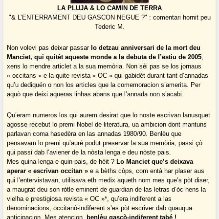
LA PLUJA & LO CAMIN DE TERRA
"& L’ENTERRAMENT DEU GASCON NEGUE ?" : comentari hornit peu
Tederic M.
Non volevi pas deixar passar
lo detzau anniversari de la mort deu
Manciet, qui quitèt aqueste monde a la debuta de l’estiu de 2005
,
xens lo mendre articlet a la sua memòria. Non sèi pas se los jornaus
« occitans » e la quite revista « OC » qui gabidèt durant tant d’annadas
qu’u dediquén o non los articles que la comemoracion s’amerita. Per
aquò que deixi aqueras linhas abans que l’annada non s’acabi.
Qu’eram numeros los qui aurem desirat que lo noste escrivan lanusquet
agosse recebut lo premi Nobel de literatura, ua ambicion dont mantuns
parlavan coma hasedèra en las annadas 1980/90. Benlèu que
pensavam lo premi qu’auré podut preservar la sua memòria, passi çò
qui passi dab l’aviener de la nòsta lenga e deu nòste pais.
Mes quina lenga e quin pais, de hèit ?
Lo Manciet que’s deixava
aperar « escrivan occitan »
e a bèths còps, com entà har plaser aus
qui l’entervistavan, utilisava eth medix aqueth nom mes que’s pòt diser,
a maugrat deu son ròtle eminent de guardian de las letras d’òc hens la
vielha e prestigiosa revista « OC »*, qu’era indiferent a las
denominacions, occitanò-indiferent s’es pòt escriver dab quauqua
anticipacion. Mes atencion,
benlèu gascò-indiferent tabé !