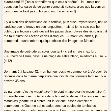
s’acabessi
!!! ("nous attendîmes que cela s’arrêtât" - lol - mais une
traduction française de ce genre sonnerait ridicule, alors que la version
gasconne ne l’est pas... bonjour aux traducteurs !)
Il y a bien des descriptions de la terrible, pluvieuse, mystérieuse, nature
landaise que je trouve un peu longuettes, mais là je ne suis pas bon
public : j’ai toujours calé devant les pages descriptives des écrivains ; il
me faut plutôt de l’action et des dialogues... Aimant les landes, je
comprends quand même quelque chose des images de Manciet.
Une image de quiétude au soleil pourtant - c’est si rare chez lui :
« Au bòrd de l’arriu, dessús ua plaça de sable blanc, m’adromii au só. »
(p.12)
Bon, arrivé à la page 42, mon humeur positive commence à s’éroder. Je
retombe dans la même perplexité que lors de ma première lecture il y a
environ 35 ans.
Le narrateur, c’est le
maquinaire
(« jo dont m’aperavan lo maquinaire »).
Il travaille avec des
mulatrèrs
dans la forêt landaise. Et aussi avec des
tombaires
(abatteurs d’arbres, dit le lexique, assez complet et
commode) : « Que me sui escadut dens ua equipa de tombaires
espanhòus, dont parlan pas jamei o tant vau. E’us aimi pas, e damòri jo