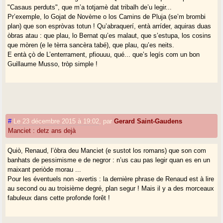
"Casaus perduts", que m’a totjamè dat tribalh de’u legir...
Pr’exemple, lo Gojat de Novème o los Camins de Pluja (se’m brombi
plan) que son espròvas totun ! Qu’abraquerí, entà arríder, aquiras duas
òbras atau : que plau, lo Bernat qu’es malaut, que s’estupa, los cosins
que mòren (e le tèrra sancèra tabé), que plau, qu’es neits.
E entà çò de L’enterrament, pfiouuu, qué... que’s legís com un bon
Guillaume Musso, tròp simple !
#
Le 23 décembre 2015 à 19:02
,
par
Gerard Saint-Gaudens
Manciet : detz ans dejà
Quiò, Renaud, l’òbra deu Manciet (e sustot los romans) que son com
banhats de pessimisme e de negror : n’us cau pas legir quan es en un
maixant periòde morau ...
Pour les éventuels non -avertis : la dernière phrase de Renaud est à lire
au second ou au troisième degré, plan segur ! Mais il y a des morceaux
fabuleux dans cette profonde forêt !