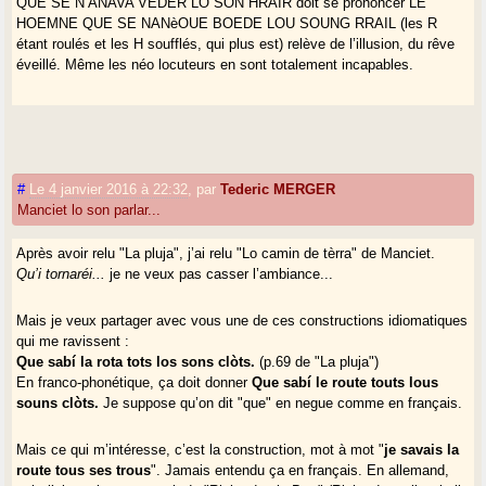
QUE SE N’ANAVA VEDER LO SON HRAIR doit se prononcer LE
HOEMNE QUE SE NANèOUE BOEDE LOU SOUNG RRAIL (les R
étant roulés et les H soufflés, qui plus est) relève de l’illusion, du rêve
éveillé. Même les néo locuteurs en sont totalement incapables.
#
Le 4 janvier 2016 à 22:32
,
par
Tederic MERGER
Manciet lo son parlar...
Après avoir relu "La pluja", j’ai relu "Lo camin de tèrra" de Manciet.
Qu’i tornaréi...
je ne veux pas casser l’ambiance...
Mais je veux partager avec vous une de ces constructions idiomatiques
qui me ravissent :
Que sabí la rota tots los sons clòts.
(p.69 de "La pluja")
En franco-phonétique, ça doit donner
Que sabí le route touts lous
souns clòts.
Je suppose qu’on dit "que" en negue comme en français.
Mais ce qui m’intéresse, c’est la construction, mot à mot "
je savais la
route tous ses trous
". Jamais entendu ça en français. En allemand,