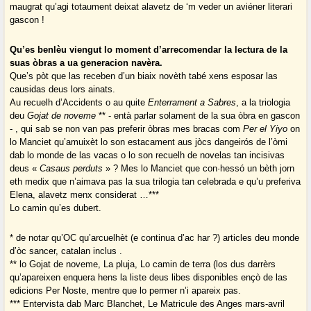
maugrat qu’agi totaument deixat alavetz de ‘m veder un aviéner literari
gascon !
Qu’es benlèu viengut lo moment d’arrecomendar la lectura de la
suas òbras a ua generacion navèra.
Que’s pòt que las receben d’un biaix novèth tabé xens esposar las
causidas deus lors ainats.
Au recuelh d’Accidents o au quite
Enterrament a Sabres
, a la triologia
deu
Gojat de noveme
** - entà parlar solament de la sua òbra en gascon
- , qui sab se non van pas preferir òbras mes bracas com
Per el Yiyo
on
lo Manciet qu’amuixèt lo son estacament aus jòcs dangeirós de l’òmi
dab lo monde de las vacas o lo son recuelh de novelas tan incisivas
deus «
Casaus perduts
» ? Mes lo Manciet que con·hessó un bèth jorn
eth medix que n’aimava pas la sua trilogia tan celebrada e qu’u preferiva
Elena, alavetz menx considerat …***
Lo camin qu’es dubert.
* de notar qu’OC qu’arcuelhèt (e continua d’ac har ?) articles deu monde
d’òc sancer, catalan inclus .
** lo Gojat de noveme, La pluja, Lo camin de terra (los dus darrèrs
qu’apareixen enquera hens la liste deus libes disponibles ençò de las
edicions Per Noste, mentre que lo permer n’i apareix pas.
*** Entervista dab Marc Blanchet, Le Matricule des Anges mars-avril