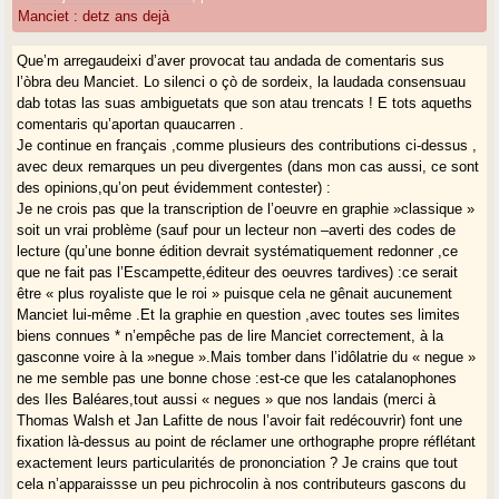
Manciet : detz ans dejà
Que’m arregaudeixi d’aver provocat tau andada de comentaris sus
l’òbra deu Manciet. Lo silenci o çò de sordeix, la laudada consensuau
dab totas las suas ambiguetats que son atau trencats ! E tots aqueths
comentaris qu’aportan quaucarren .
Je continue en français ,comme plusieurs des contributions ci-dessus ,
avec deux remarques un peu divergentes (dans mon cas aussi, ce sont
des opinions,qu’on peut évidemment contester) :
Je ne crois pas que la transcription de l’oeuvre en graphie »classique »
soit un vrai problème (sauf pour un lecteur non –averti des codes de
lecture (qu’une bonne édition devrait systématiquement redonner ,ce
que ne fait pas l’Escampette,éditeur des oeuvres tardives) :ce serait
être « plus royaliste que le roi » puisque cela ne gênait aucunement
Manciet lui-même .Et la graphie en question ,avec toutes ses limites
biens connues * n’empêche pas de lire Manciet correctement, à la
gasconne voire à la »negue ».Mais tomber dans l’idôlatrie du « negue »
ne me semble pas une bonne chose :est-ce que les catalanophones
des Iles Baléares,tout aussi « negues » que nos landais (merci à
Thomas Walsh et Jan Lafitte de nous l’avoir fait redécouvrir) font une
fixation là-dessus au point de réclamer une orthographe propre réflétant
exactement leurs particularités de prononciation ? Je crains que tout
cela n’apparaissse un peu pichrocolin à nos contributeurs gascons du