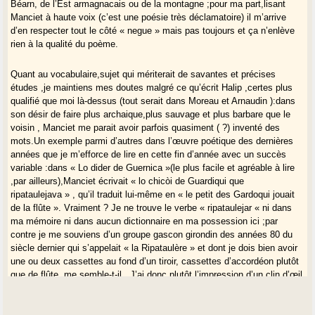
Béarn, de l’Est armagnacais ou de la montagne ;pour ma part,lisant
Manciet à haute voix (c’est une poésie très déclamatoire) il m’arrive
d’en respecter tout le côté « negue » mais pas toujours et ça n’enlève
rien à la qualité du poème.
Quant au vocabulaire,sujet qui mériterait de savantes et précises
études ,je maintiens mes doutes malgré ce qu’écrit Halip ,certes plus
qualifié que moi là-dessus (tout serait dans Moreau et Arnaudin ):dans
son désir de faire plus archaique,plus sauvage et plus barbare que le
voisin , Manciet me parait avoir parfois quasiment ( ?) inventé des
mots.Un exemple parmi d’autres dans l’œuvre poétique des dernières
années que je m’efforce de lire en cette fin d’année avec un succès
variable :dans « Lo dider de Guernica »(le plus facile et agréable à lire
,par ailleurs),Manciet écrivait « lo chicòi de Guardiqui que
ripataulejava » , qu’il traduit lui-même en « le petit des Gardoqui jouait
de la flûte ». Vraiment ? Je ne trouve le verbe « ripataulejar « ni dans
ma mémoire ni dans aucun dictionnaire en ma possession ici ;par
contre je me souviens d’un groupe gascon girondin des années 80 du
siècle dernier qui s’appelait « la Ripataulère » et dont je dois bien avoir
une ou deux cassettes au fond d’un tiroir, cassettes d’accordéon plutôt
que de flûte ,me semble-t-il . J’ai donc plutôt l’impression d’un clin d’œil
du facétieux Manciet plutôt que d’une exhumation d’un vieux mot à
demi oublié … Merci à Halip ou Renaud de lever le doute à ce sujet s’ils
le veulent bien.