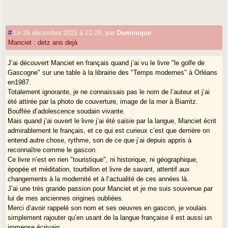
#
Le 26 décembre 2015 à 21:29
,
par
Dominique
Manciet : detz ans dejà
J’ai découvert Manciet en français quand j’ai vu le livre "le golfe de
Gascogne" sur une table à la librairie des "Temps modernes" à Orléans
en1987.
Totalement ignorante, je ne connaissais pas le nom de l’auteur et j’ai
été attirée par la photo de couverture, image de la mer à Biarritz.
Bouffée d’adolescence soudain vivante.
Mais quand j’ai ouvert le livre j’ai été saisie par la langue, Manciet écrit
admirablement le français, et ce qui est curieux c’est que derrière on
entend autre chose, rythme, son de ce que j’ai depuis appris à
reconnaître comme le gascon.
Ce livre n’est en rien "touristique", ni historique, ni géographique,
épopée et méditation, tourbillon et livre de savant, attentif aux
changements à la modernité et à l’actualité de ces années là.
J’ai une très grande passion pour Manciet et je me suis souvenue par
lui de mes anciennes origines oubliées.
Merci d’avoir rappelé son nom et ses oeuvres en gascon, je voulais
simplement rajouter qu’en usant de la langue française il est aussi un
immense écrivain.