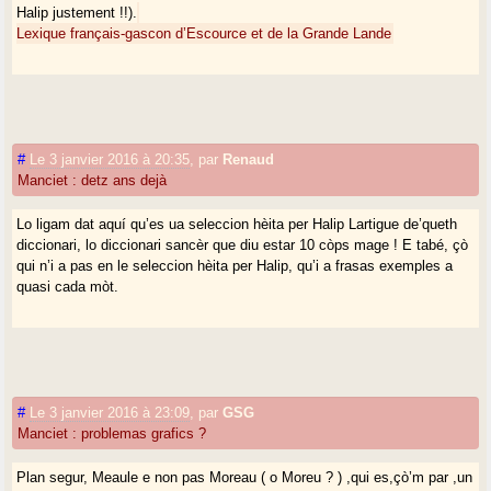
Halip justement !!).
Lexique français-gascon d’Escource et de la Grande Lande
#
Le 3 janvier 2016 à 20:35
,
par
Renaud
Manciet : detz ans dejà
Lo ligam dat aquí qu’es ua seleccion hèita per Halip Lartigue de’queth
diccionari, lo diccionari sancèr que diu estar 10 còps mage ! E tabé, çò
qui n’i a pas en le seleccion hèita per Halip, qu’i a frasas exemples a
quasi cada mòt.
#
Le 3 janvier 2016 à 23:09
,
par
GSG
Manciet : problemas grafics ?
Plan segur, Meaule e non pas Moreau ( o Moreu ? ) ,qui es,çò’m par ,un