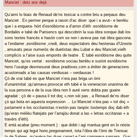
Manciet : detz ans dejà
Qu’aimi lo biaix de Renaud de’ns tesicar a contre briu a perpaus deu
Manciet . En permer perque a rason d’ac diser :que i a avut– e benlèu
que i a enquera- hòrt d’esnòbisme a d’arron d’éth :esnòbisme de
Bordalès e tabé de Parisencs qui descobrin la sua òbra sonque dab los
sons textes francès e hasón com se non i aveva pas nat òbra gascona
a l’endarrer ,esnòbisme ,credi, deus espectators deu hestenau d’Uzeste
, amusats peus numeròs de duetistas deu Lubat e deu Manciet,vielh
complicis a l’aise suus emponts de teatre . E tabé esnòbisme deu quite
Manciet, qu’es vertat : esnòbisme sociau benlèu e sustot esnòbisme
hens l’usatge desmesurat deus pradòxes,com a éréter de generacions
acustomads a las causas verdiusas – verdausas !
Çò de vrai tabé es que Manciet n’era pas briga un òmi
d’unanimitat ;qu’aimava provocar eth tabé e la veneracion unanima de
la sua persona e de la sua òbra non li auré xens dobta pas guaire
agradat ; çò de « pausa li tot doç »,non sèi pas , a Renaud de’ns diser
çò qui bota en aquesta expression … Lo Manciet n’éra pas « tot doç »
justament e los occitanistas n’estón pas tanpòc tostemps doç dab èth
(qu’eran mèilèu flatejats per l’arrajòu donat a las « letras occitanas » a
travèrs d’èth).
E entà acabar (preu moment ) : que dobti i agi mantua gent en lo nòste
temps qui agi legut hons,pregonament, tota l’òbra de l’òmi de Trensac
(o de Sabres, qu’avèva las duas caras) e l’agi compresa sancera , Guy