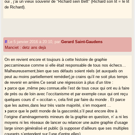
oui , j’ai un vieux souvenir de "Richard sein Bett" (Richard son lit = le lit
de Richard).
#
Le 5 janvier 2016 à 20:10
,
par
Gerard Saint-Gaudens
Manciet : detz ans dejà
On en revient encore et toujours à cette histoire de graphie
peccamineuse comme si elle était responsable de tous nos échecs…
Malheureusement,bien que ses défauts soient réels (et auxquels on
peut au moins partiellement remédier),je crains qu’il ne soit plus temps
de revenir en arrière.Ce serait une régression à plus d’un titre :
parce que ,même peu connue,elle l’est de tous ceux qui ont eu à faire
de près ou de loin avec l’occitanisme et par exemple ceux qui ont reçu
quelques cours d’ « occitan », cela finit par faire du monde . Et parce
que les autres,dans leur très vaste majorité, s’en moquent …
parce que le petit monde de la gasconité,s’il peut encore être à
l’origine d’aménagements mineurs de la graphie en question, n’ a ni les
moyens ni les réseaux de lancer ou relancer une autre graphie d’usage
large sinon généralisé et public (à supposer d’ailleurs que ses multiples
courants s’entendent sur l’une d’entre elles).