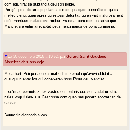
com eth, tirat sa subtància deu son pòble.
Per çò qu’es de sa « popularitat » e de quauques « esnòbs », qu’es
meilèu vienut quan après qu’estossi defuntat, qu’an vist malurosament
dirèi, mantuas traduccions arribar. Es estat com com un solaç que
Manciet sia enfin arrecaptat peus francimands de bona compania.
#
Le 30 décembre 2015 à 19:52
,
par
Gerard Saint-Gaudens
Manciet : detz ans dejà
Merci hòrt ,Peir,per aquera analisi.E’m sembla qu’avevi oblidat a
quauqu’un enter los qui coneixeren hons l’òbra deu Manciet...
E se’m ac permetetz, los vòstes comentaris que son vadut un chic
riales -tròp riales- sus Gasconha.com quan nes podetz aportar tan de
causas ...
Bonna fin d’annada a vos .