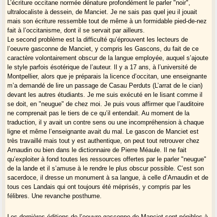
L’écriture occitane normée dénature profondément le parler "noir",
PS :
Que siatz tots hardits en 2016 !
ultralocaliste à dessein, de Manciet. Je ne sais pas quel jeu il jouait
PS2 : à la relecture de mon billet "Relecture", je trouve beaucoup de
mais son écriture ressemble tout de même à un formidable pied-de-nez
"apparemment"... c’est l’effet de l’oeuvre de Manciet : il nous fait voir
fait à l’occitanisme, dont il se servait par ailleurs.
des choses sans jamais bien expliquer... l’art de la suggestion, sans
Le second problème est la difficulté qu’éprouvent les lecteurs de
doute...
l’oeuvre gasconne de Manciet, y compris les Gascons, du fait de ce
caractère volontairement obscur de la langue employée, auquel s’ajoute
le style parfois ésotérique de l’auteur. Il y a 17 ans, à l’université de
Montpellier, alors que je préparais la licence d’occitan, une enseignante
m’a demandé de lire un passage de Casau Perduts (L’arrat de le cian)
devant les autres étudiants. Je me suis exécuté en le lisant comme il
se doit, en "neugue" de chez moi. Je puis vous affirmer que l’auditoire
ne comprenait pas le tiers de ce qu’il entendait. Au moment de la
traduction, il y avait un contre sens ou une incompréhension à chaque
ligne et même l’enseignante avait du mal. Le gascon de Manciet est
très travaillé mais tout y est authentique, on peut tout retrouver chez
Arnaudin ou bien dans le dictionnaire de Pierre Méaule. Il ne fait
qu’exploiter à fond toutes les ressources offertes par le parler "neugue"
de la lande et il s’amuse à le rendre le plus obscur possible. C’est son
sacerdoce, il dresse un monument à sa langue, à celle d’Arnaudin et de
tous ces Landais qui ont toujours été méprisés, y compris par les
félibres. Une revanche posthume.
Les dernières éditions de l’oeuvre gasconne de Manciet sont pénibles à