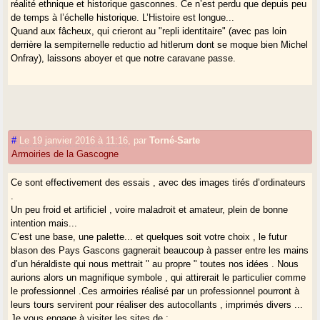
réalité ethnique et historique gasconnes. Ce n’est perdu que depuis peu
de temps à l’échelle historique. L’Histoire est longue...
Quand aux fâcheux, qui crieront au "repli identitaire" (avec pas loin
derrière la sempiternelle reductio ad hitlerum dont se moque bien Michel
Onfray), laissons aboyer et que notre caravane passe.
#
Le 19 janvier 2016 à 11:16
,
par
Torné-Sarte
Armoiries de la Gascogne
Ce sont effectivement des essais , avec des images tirés d’ordinateurs
.
Un peu froid et artificiel , voire maladroit et amateur, plein de bonne
intention mais...
C’est une base, une palette... et quelques soit votre choix , le futur
blason des Pays Gascons gagnerait beaucoup à passer entre les mains
d’un héraldiste qui nous mettrait " au propre " toutes nos idées . Nous
aurions alors un magnifique symbole , qui attirerait le particulier comme
le professionnel .Ces armoiries réalisé par un professionnel pourront à
leurs tours servirent pour réaliser des autocollants , imprimés divers ...
Je vous engage à visiter les sites de :