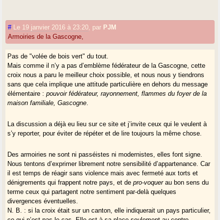
#
Le 19 janvier 2016 à 23:20
,
par
PJM
Armoiries de la Gascogne,
Pas de "volée de bois vert" du tout.
Mais comme il n’y a pas d’emblème fédérateur de la Gascogne, cette
croix nous a paru le meilleur choix possible, et nous nous y tiendrons
sans que cela implique une attitude particulière en dehors du message
élémentaire :
pouvoir fédérateur, rayonnement, flammes du foyer de la
maison familiale, Gascogne
.
La discussion a déjà eu lieu sur ce site et j’invite ceux qui le veulent à
s’y reporter, pour éviter de répéter et de lire toujours la même chose.
Des armoiries ne sont ni passéistes ni modernistes, elles font signe.
Nous tentons d’exprimer librement notre sensibilité d’appartenance. Car
il est temps de réagir sans violence mais avec fermeté aux torts et
dénigrements qui frappent notre pays, et de
pro-voquer
au bon sens du
terme ceux qui partagent notre sentiment par-delà quelques
divergences éventuelles.
N. B. : si la croix était sur un canton, elle indiquerait un pays particulier,
ce qui n’est pas le cas. Elle est à sa place seulement au centre.