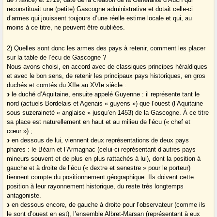
reconstituait une (petite) Gascogne administrative et dotait celle-ci
d’armes qui jouissent toujours d’une réelle estime locale et qui, au
moins à ce titre, ne peuvent être oubliées.
2) Quelles sont donc les armes des pays à retenir, comment les placer
sur la table de l’écu de Gascogne ?
Nous avons choisi, en accord avec de classiques principes héraldiques
et avec le bon sens, de retenir les principaux pays historiques, en gros
duchés et comtés du XIIe au XVIe siècle :
le duché d’Aquitaine, ensuite appelé Guyenne : il représente tant le
nord (actuels Bordelais et Agenais « guyens ») que l’ouest (l’Aquitaine
sous suzeraineté « anglaise » jusqu’en 1453) de la Gascogne. À ce titre
sa place est naturellement en haut et au milieu de l’écu (« chef et
cœur ») ;
en dessous de lui, viennent deux représentations de deux pays
phares : le Béarn et l’Armagnac (celui-ci représentant d’autres pays
mineurs souvent et de plus en plus rattachés à lui), dont la position à
gauche et à droite de l’écu (« dextre et senestre » pour le porteur)
tiennent compte du positionnement géographique. IIs doivent cette
position à leur rayonnement historique, du reste très longtemps
antagoniste.
en dessous encore, de gauche à droite pour l’observateur (comme ils
le sont d’ouest en est), l’ensemble Albret-Marsan (représentant à eux