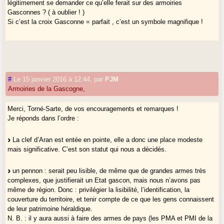
légitimement se demander ce qu’elle ferait sur des armoiries
Gasconnes ? ( à oublier ! )
Si c’est la croix Gasconne = parfait , c’est un symbole magnifique !
#
Le 15 janvier 2016 à 12:44
,
par
PJM
Armoiries de la Gascogne,
Merci, Torné-Sarte, de vos encouragements et remarques !
Je réponds dans l’ordre :
La clef d’Aran est entée en pointe, elle a donc une place modeste
mais significative. C’est son statut qui nous a décidés.
un pennon : serait peu lisible, de même que de grandes armes très
complexes, que justifierait un Etat gascon, mais nous n’avons pas
même de région. Donc : privilégier la lisibilité, l’identification, la
couverture du territoire, et tenir compte de ce que les gens connaissent
de leur patrimoine héraldique.
N. B. : il y aura aussi à faire des armes de pays (les PMA et PMI de la