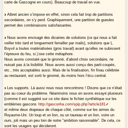
carte de Gascogne en cours). Beaucoup de travail en vue.
Albret ancien s’impose en effet, sinon cela fait trop de partitions
secondaires, on s’y perd. Graphiquement, une partition de gueules
permet des combinaisons satisfaisantes.
Nous avons envisagé des dizaines de solutions (ce qui nous a fait
veiller très tard et longuement ferrailler par mails), solutions que L.
Boyvil a toutes matérialisées (gros travail) avant qu’elles ne subissent
l’épreuve du feu, si j’ose cette métaphore.
Nous avons constaté que le gironné, d’abord choix secondaire, ne
nuisait pas à la lisibilité. Nous avons aussi conçu des parti-coupés,
etc., très acceptables aussi. Mais de la finalisation, fin finau célébrée
au restaurant, est sorti le gironné, du moins hors l’écu central.
Les supports. Là aussi nous nous rencontrons ! Disons que ce n’était
pas au coeur du problème. Néanmoins nous en avons essayé plusieurs
(comme il est suggéré sur ce site dans le fichier synthétique sur les
emblèmes gascons
http://gasconha.com/spip.php?article181
et même deux drapeaux de chaque côté, comme sur les armes du
Royaume-Uni. Un loup et un lion, ou un taureau et un lion, voire un
ours, joli mais un peu loin de notre "ambition raisonnable". De cela, ce
sont les usagers qui décideront.