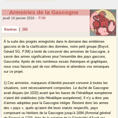
Armoiries de la Gascogne
jeudi 14 janvier 2016
-
PJM
Banèras
|
265
À la suite des progrès enregistrés dans le domaine des emblèmes
gascons et de la clarification des données, notre petit groupe (Boyvil,
Gérard SG, PJM) a tenté de concevoir des armoiries de Gascogne, à
savoir des armes significatives pour l’ensemble des pays gascons,
Gasconha
. Après de très nombreux essais théoriques et graphiques,
nous vous faisons part de nos réflexions et attendons vos remarques
sur ce projet.
1) Ces armoiries, marqueurs d’identité pouvant convenir à toutes les
situations, sont nécessairement composites. Le duché de Gascogne
avait disparu (en 1032) avant que les bases de l’héraldique européenne
n’aient été stabilisées (site
Héraldique européenne
). Il n’y a donc pas
d’armes adoptées pour la Gascogne intègre. Restent donc les armes
des « pays », quels qu’aient été leurs statuts respectifs, pays
composant ou héritiers de la Gascogne jusqu’à 1694
(Armorial général
de France)
et 1719, date de la création de la Généralité d’Auch qui