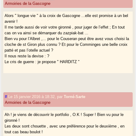
Armoiries de la Gascogne
Alors " longue vie " à la croix de Gascogne ...elle est promise à un bel
avenir !
Il me tarde aussi de voir votre gironné , pour juger de l’effet ; En tout
cas on va ainsi se démarquer du zazpiak-bat ...
Bien vu pour l’Albret ,... pour le Couseran peut être avez vous choisi la
cloche de st Giron plus connu ? Et pour le Comminges une belle croix
patté et pas l’otelle actuel ?
Il nous reste la devise : ?
Le cris de guerre : je propose " HARDITZ "
#
Le 15 janvier 2016 à 18:32
,
par
Torné-Sarte
Armoiries de la Gascogne
Ah ! je viens de découvrir le portfolio , O.K ! Super ! Bien vu pour le
gironné !
Les deux sont chouette , avec une préférence pour le deuxième , en
tout cas beau boulot !