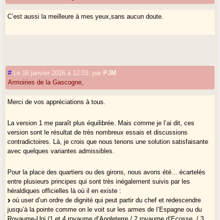
C’est aussi la meilleure à mes yeux,sans aucun doute.
#
Le 16 janvier 2016 à 12:03
,
par
PJM
Armoiries de la Gascogne,
Merci de vos appréciations à tous.
La version 1 me paraît plus équilibrée. Mais comme je l’ai dit, ces
version sont le résultat de très nombreux essais et discussions
contradictoires. Là, je crois que nous tenons une solution satisfaisante
avec quelques variantes admissibles.
Pour la place des quartiers ou des girons, nous avons été... écartelés
entre plusieurs principes qui sont très inégalement suivis par les
héraldiques officielles là où il en existe :
où user d’un ordre de dignité qui peut partir du chef et redescendre
jusqu’à la pointe comme on le voit sur les armes de l’Espagne ou du
Royaume-Uni (1 et 4 royaume d’Angleterre / 2 royaume d’Ecosse, / 3