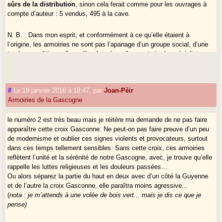
sûrs de la distribution
, sinon cela ferait comme pour les ouvrages à
compte d’auteur : 5 vendus, 495 à la cave.
N. B. : Dans mon esprit, et conformément à ce qu’elle étaient à
l’origine, les armoiries ne sont pas l’apanage d’un groupe social, d’une
tendance politique, d’un milieu fermé ou d’une coterie de spécialistes
mais des
signes de reconnaissance publique
. Elles ne sont
pas une
fin en soi
. Dans une culture de l’image elle doivent se dégager de la
gangue des préjugés qui les fossilisent (surtout en France) et être
#
Le 19 janvier 2016 à 18:47
,
par
Joan-Pèir
rendues à
l’usage populaire
.
Armoiries de la Gascogne
Merci à tous
le numéro 2 est très beau mais je réitère ma demande de ne pas faire
apparaître cette croix Gasconne. Ne peut-on pas faire preuve d’un peu
de modernisme et oublier ces signes violents et provocateurs, surtout
dans ces temps tellement sensibles. Sans cette croix, ces armoiries
reflètent l’unité et la sérénité de notre Gascogne, avec, je trouve qu’elle
rappelle les luttes religieuses et les douleurs passées...
Ou alors séparez la partie du haut en deux avec d’un côté la Guyenne
et de l’autre la croix Gasconne, elle paraîtra moins agressive...
(
nota : je m’attends à une volée de bois vert... mais je dis ce que je
pense)