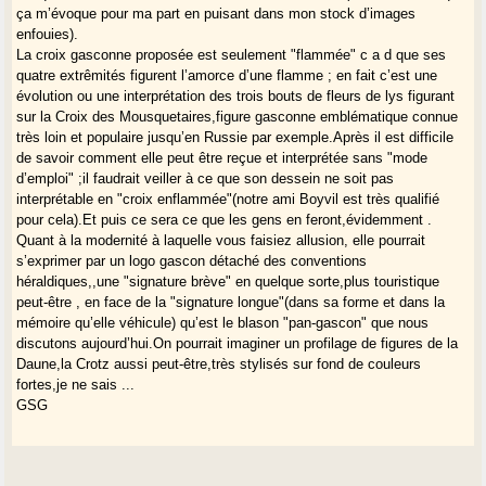
ça m’évoque pour ma part en puisant dans mon stock d’images
enfouies).
La croix gasconne proposée est seulement "flammée" c a d que ses
quatre extrêmités figurent l’amorce d’une flamme ; en fait c’est une
évolution ou une interprétation des trois bouts de fleurs de lys figurant
sur la Croix des Mousquetaires,figure gasconne emblématique connue
très loin et populaire jusqu’en Russie par exemple.Après il est difficile
de savoir comment elle peut être reçue et interprétée sans "mode
d’emploi" ;il faudrait veiller à ce que son dessein ne soit pas
interprétable en "croix enflammée"(notre ami Boyvil est très qualifié
pour cela).Et puis ce sera ce que les gens en feront,évidemment .
Quant à la modernité à laquelle vous faisiez allusion, elle pourrait
s’exprimer par un logo gascon détaché des conventions
héraldiques,,une "signature brève" en quelque sorte,plus touristique
peut-être , en face de la "signature longue"(dans sa forme et dans la
mémoire qu’elle véhicule) qu’est le blason "pan-gascon" que nous
discutons aujourd’hui.On pourrait imaginer un profilage de figures de la
Daune,la Crotz aussi peut-être,très stylisés sur fond de couleurs
fortes,je ne sais ...
GSG