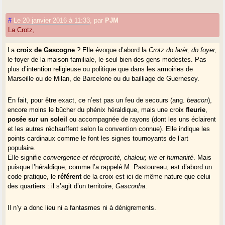
#
Le 20 janvier 2016 à 11:33
,
par
PJM
La Crotz,
La
croix de Gascogne
? Elle évoque d’abord la
Crotz do larèr, do foyer,
le foyer de la maison familiale, le seul bien des gens modestes. Pas
plus d’intention religieuse ou politique que dans les armoiries de
Marseille ou de Milan, de Barcelone ou du bailliage de Guernesey.
En fait, pour être exact, ce n’est pas un feu de secours (ang.
beacon
),
encore moins le bûcher du phénix héraldique, mais une croix
fleurie
,
posée sur un soleil
ou accompagnée de rayons (dont les uns éclairent
et les autres réchauffent selon la convention connue). Elle indique les
points cardinaux comme le font les signes tournoyants de l’art
populaire.
Elle signifie
convergence et réciprocité, chaleur, vie et humanité
. Mais
puisque l’héraldique, comme l’a rappelé M. Pastoureau, est d’abord un
code pratique, le
référent
de la croix est ici de même nature que celui
des quartiers : il s’agit d’un territoire,
Gasconha
.
Il n’y a donc lieu ni a fantasmes ni à dénigrements.