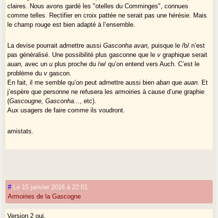
claires. Nous avons gardé les "otelles du Comminges", connues
comme telles. Rectifier en croix pattée ne serait pas une hérésie. Mais
le champ rouge est bien adapté à l’ensemble.
La devise pourrait admettre aussi
Gasconha avan,
puisque le /b/ n’est
pas généralisé. Une possibilité plus gasconne que le
v
graphique serait
auan,
avec un
u
plus proche du /w/ qu’on entend vers Auch. C’est le
problème du
v
gascon.
En fait, il me semble qu’on peut admettre aussi bien
aban
que
auan
. Et
j’espère que personne ne refusera les armoiries à cause d’une graphie
(
Gascougne, Gasconha
..., etc).
Aux usagers de faire comme ils voudront.
amistats.
#
Le 15 janvier 2016 à 22:01
Armoiries de la Gascogne
Version 2 oui.