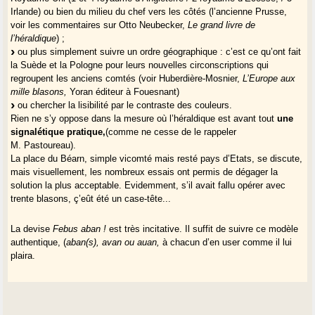
Irlande) ou bien du milieu du chef vers les côtés (l’ancienne Prusse,
voir les commentaires sur Otto Neubecker,
Le grand livre de
l’héraldique
) ;
ou plus simplement suivre un ordre géographique : c’est ce qu’ont fait
la Suède et la Pologne pour leurs nouvelles circonscriptions qui
regroupent les anciens comtés (voir Huberdière-Mosnier,
L’Europe aux
mille blasons,
Yoran éditeur à Fouesnant)
ou chercher la lisibilité par le contraste des couleurs.
Rien ne s’y oppose dans la mesure où l’héraldique est avant tout
une
signalétique pratique,
(comme ne cesse de le rappeler
M. Pastoureau).
La place du Béarn, simple vicomté mais resté pays d’Etats, se discute,
mais visuellement, les nombreux essais ont permis de dégager la
solution la plus acceptable. Evidemment, s’il avait fallu opérer avec
trente blasons, ç’eût été un case-tête...
La devise
Febus aban !
est très incitative. Il suffit de suivre ce modèle
authentique, (
aban(s), avan ou auan,
à chacun d’en user comme il lui
plaira.