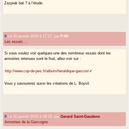
Zazpiak bat ? à l’étude.
#
Le 16 janvier 2016 à 17:27
,
par
PJM
Les essais...,
Si vous voulez voir quelques-une des nombreux essais dont les
armoiries retenues sont le fruit, allez-voir sur :
http://www.cop-de-pes.fr/album/heraldique-gascon/
Vous y savourerez aussi les créations de L. Boyvil.
#
Le 16 janvier 2016 à 18:33
,
par
Gerard Saint-Gaudens
Armoiries de la Gascogne