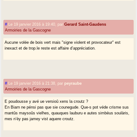
#
Le 19 janvier 2016 à 19:40
,
par
Gerard Saint-Gaudens
Armoiries de la Gascogne
Aucune volée de bois vert mais "signe violent et provocateur" est
inexact et de trop.le reste est affaire d’appréciation.
#
Le 19 janvier 2016 à 21:38
,
par
peyraube
Armoiries de la Gascogne
E poudousse y avé ue versioû xens la croutz ?
En Biarn ne pénsi pas que sie counegude. Que-s pot véde crisme sus
mantûs maysoûs vielhes, quauques lauburu e autes simbèus soulàris,
mes n’èy pas jamey vist aquere croutz.