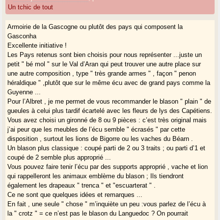
Un tchic de tout
Armoirie de la Gascogne ou plutôt des pays qui composent la
Gasconha
Excellente initiative !
Les Pays retenus sont bien choisis pour nous représenter ...juste un
petit " bé mol " sur le Val d’Aran qui peut trouver une autre place sur
une autre composition , type " très grande armes " , façon " penon
héraldique " ,plutôt que sur le même écu avec de grand pays comme la
Guyenne ...
Pour l’Albret , je me permet de vous recommander le blason " plain " de
gueules à celui plus tardif écartelé avec les fleurs de lys des Capétiens.
Vous avez choisi un gironné de 8 ou 9 pièces : c’est très original mais
j’ai peur que les meubles de l’écu semble " écrasés " par cette
disposition , surtout les lions de Bigorre ou les vaches du Béarn .
Un blason plus classique : coupé parti de 2 ou 3 traits ; ou parti d’1 et
coupé de 2 semble plus approprié ...
Vous pouvez faire tenir l’écu par des supports approprié , vache et lion
qui rappelleront les animaux emblème du blason ; Ils tiendront
également les drapeaux " trenca " et "escuarterat " .
Ce ne sont que quelques idées et remarques ...
En fait , une seule " chose " m’inquiète un peu :vous parlez de l’écu à
la " crotz " = ce n’est pas le blason du Languedoc ? On pourrait