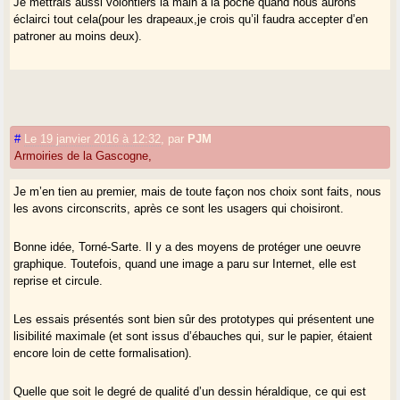
Je mettrais aussi volontiers la main à la poche quand nous aurons
éclairci tout cela(pour les drapeaux,je crois qu’il faudra accepter d’en
patroner au moins deux).
#
Le 19 janvier 2016 à 12:32
,
par
PJM
Armoiries de la Gascogne,
Je m’en tien au premier, mais de toute façon nos choix sont faits, nous
les avons circonscrits, après ce sont les usagers qui choisiront.
Bonne idée, Torné-Sarte. Il y a des moyens de protéger une oeuvre
graphique. Toutefois, quand une image a paru sur Internet, elle est
reprise et circule.
Les essais présentés sont bien sûr des prototypes qui présentent une
lisibilité maximale (et sont issus d’ébauches qui, sur le papier, étaient
encore loin de cette formalisation).
Quelle que soit le degré de qualité d’un dessin héraldique, ce qui est