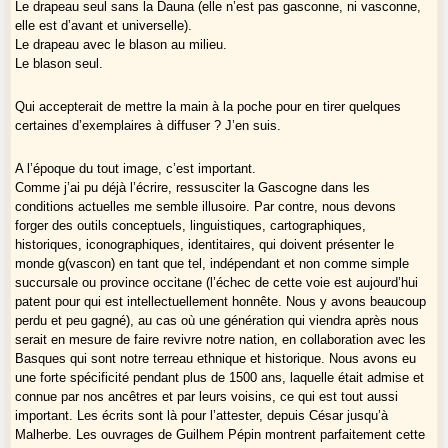
Le drapeau seul sans la Dauna (elle n’est pas gasconne, ni vasconne,
elle est d’avant et universelle).
Le drapeau avec le blason au milieu.
Le blason seul.
Qui accepterait de mettre la main à la poche pour en tirer quelques
certaines d’exemplaires à diffuser ? J’en suis.
A l’époque du tout image, c’est important.
Comme j’ai pu déjà l’écrire, ressusciter la Gascogne dans les
conditions actuelles me semble illusoire. Par contre, nous devons
forger des outils conceptuels, linguistiques, cartographiques,
historiques, iconographiques, identitaires, qui doivent présenter le
monde g(vascon) en tant que tel, indépendant et non comme simple
succursale ou province occitane (l’échec de cette voie est aujourd’hui
patent pour qui est intellectuellement honnête. Nous y avons beaucoup
perdu et peu gagné), au cas où une génération qui viendra après nous
serait en mesure de faire revivre notre nation, en collaboration avec les
Basques qui sont notre terreau ethnique et historique. Nous avons eu
une forte spécificité pendant plus de 1500 ans, laquelle était admise et
connue par nos ancêtres et par leurs voisins, ce qui est tout aussi
important. Les écrits sont là pour l’attester, depuis César jusqu’à
Malherbe. Les ouvrages de Guilhem Pépin montrent parfaitement cette