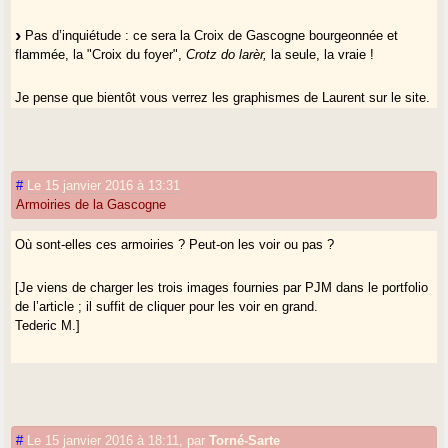
Pas d’inquiétude : ce sera la Croix de Gascogne bourgeonnée et
flammée, la "Croix du foyer",
Crotz do larèr,
la seule, la vraie !
Je pense que bientôt vous verrez les graphismes de Laurent sur le site.
Gasconha aban !
#
Le 15 janvier 2016 à 13:31
Armoiries de la Gascogne
Où sont-elles ces armoiries ? Peut-on les voir ou pas ?
[Je viens de charger les trois images fournies par PJM dans le portfolio
de l’article ; il suffit de cliquer pour les voir en grand.
Tederic M.]
#
Le 15 janvier 2016 à 18:11
,
par
Torné-Sarte