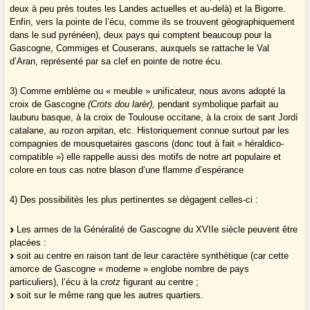
deux à peu près toutes les Landes actuelles et au-delà) et la Bigorre.
Enfin, vers la pointe de l’écu, comme ils se trouvent géographiquement
dans le sud pyrénéen), deux pays qui comptent beaucoup pour la
Gascogne, Commiges et Couserans, auxquels se rattache le Val
d’Aran, représenté par sa clef en pointe de notre écu.
3) Comme emblème ou « meuble » unificateur, nous avons adopté la
croix de Gascogne
(Crots dou larèr),
pendant symbolique parfait au
lauburu basque, à la croix de Toulouse occitane, à la croix de sant Jordí
catalane, au rozon arpitan, etc. Historiquement connue surtout par les
compagnies de mousquetaires gascons (donc tout à fait « héraldico-
compatible ») elle rappelle aussi des motifs de notre art populaire et
colore en tous cas notre blason d’une flamme d’espérance
4) Des possibilités les plus pertinentes se dégagent celles-ci :
Les armes de la Généralité de Gascogne du XVIIe siècle peuvent être
placées :
soit au centre en raison tant de leur caractère synthétique (car cette
amorce de Gascogne « moderne » englobe nombre de pays
particuliers), l’écu à la
crotz
figurant au centre ;
soit sur le même rang que les autres quartiers.