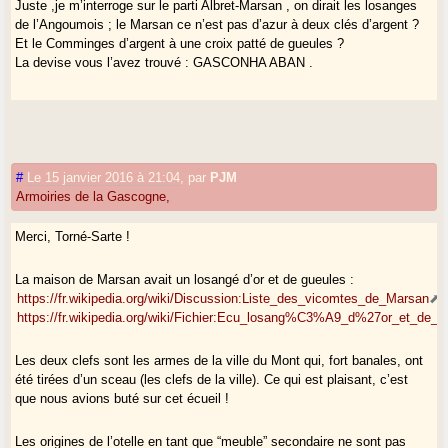
Juste ,je m’interroge sur le parti Albret-Marsan , on dirait les losanges
de l’Angoumois ; le Marsan ce n’est pas d’azur à deux clés d’argent ?
Et le Comminges d’argent à une croix patté de gueules ?
La devise vous l’avez trouvé : GASCONHA ABAN .
#
Le 15 janvier 2016 à 21:04
,
par
PJM
Armoiries de la Gascogne,
Merci, Torné-Sarte !
La maison de Marsan avait un losangé d’or et de gueules :
https://fr.wikipedia.org/wiki/Discussion:Liste_des_vicomtes_de_Marsan
.
https://fr.wikipedia.org/wiki/Fichier:Ecu_losang%C3%A9_d%27or_et_de_g
Les deux clefs sont les armes de la ville du Mont qui, fort banales, ont
été tirées d’un sceau (les clefs de la ville). Ce qui est plaisant, c’est
que nous avions buté sur cet écueil !
Les origines de l’otelle en tant que “meuble” secondaire ne sont pas