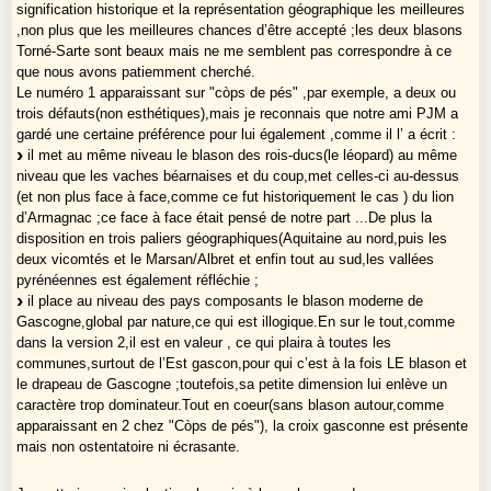
signification historique et la représentation géographique les meilleures
,non plus que les meilleures chances d’être accepté ;les deux blasons
Torné-Sarte sont beaux mais ne me semblent pas correspondre à ce
que nous avons patiemment cherché.
Le numéro 1 apparaissant sur "còps de pés" ,par exemple, a deux ou
trois défauts(non esthétiques),mais je reconnais que notre ami PJM a
gardé une certaine préférence pour lui également ,comme il l’ a écrit :
il met au même niveau le blason des rois-ducs(le léopard) au même
niveau que les vaches béarnaises et du coup,met celles-ci au-dessus
(et non plus face à face,comme ce fut historiquement le cas ) du lion
d’Armagnac ;ce face à face était pensé de notre part ...De plus la
disposition en trois paliers géographiques(Aquitaine au nord,puis les
deux vicomtés et le Marsan/Albret et enfin tout au sud,les vallées
pyrénéennes est également réfléchie ;
il place au niveau des pays composants le blason moderne de
Gascogne,global par nature,ce qui est illogique.En sur le tout,comme
dans la version 2,il est en valeur , ce qui plaira à toutes les
communes,surtout de l’Est gascon,pour qui c’est à la fois LE blason et
le drapeau de Gascogne ;toutefois,sa petite dimension lui enlève un
caractère trop dominateur.Tout en coeur(sans blason autour,comme
apparaissant en 2 chez "Còps de pés"), la croix gasconne est présente
mais non ostentatoire ni écrasante.