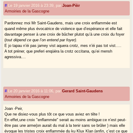
#
Le 19 janvier 2016 à 23:39
,
par
Joan-Pèir
Armoiries de la Gascogne
Pardonnez moi Mr Saint-Gaudens, mais une croix enflammée est
quand même plus évocatrice de violence que d’espérance et elle fait
davantage penser à une croix de bûcher plutot qu’à une croix du foyer
(
tout dépend ce que l’on entend par foyer).
E jo tapau n’èi pas jamey vist aquera crotz, mes n’èi pas tot vist.....
A tot préner, que preferi enqüèra la crotz occitana, qu’ei mensh
agressiva....
#
Le 20 janvier 2016 à 11:06
,
par
Gerard Saint-Gaudens
Armoiries de la Gascogne
Joan -Peir,
Que ne disiez-vous plus tôt ce que vous aviez en tête !
En effet,une croix "enflammée" serait au moins ambigue:ce n’est peut-
être pas une arme(on aurait du mal à la tenir sans se brûler ) mais elle
évoque les tristes croix enflammée du ku Klux Klan (enfin, c’est ce que