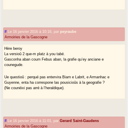
#
Le 16 janvier 2016 à 10:16
,
par
peyraube
Armoiries de la Gascogne
Hère beroy
La versioû 2 que-m platz à you tabé.
Gasconha aban coum Febus aban, la grafie qu’ey anciane e
counegude.
Ue questioû : perqué pas entervira Biarn e Labrit, e Armanhac e
Guyenne, enta ha correspone las pousicioûs à la geografie ?
(Ne counéixi pas arré à l’heraldique).
#
Le 16 janvier 2016 à 11:01
,
par
Gerard Saint-Gaudens
Armoiries de la Gascogne