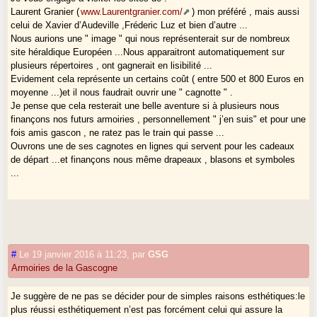
Laurent Granier (
www.Laurentgranier.com/
) mon préféré , mais aussi
celui de Xavier d’Audeville ,Fréderic Luz et bien d’autre ...
Nous aurions une " image " qui nous représenterait sur de nombreux
site héraldique Européen ...Nous apparaitront automatiquement sur
plusieurs répertoires , ont gagnerait en lisibilité ...
Evidement cela représente un certains coût ( entre 500 et 800 Euros en
moyenne ...)et il nous faudrait ouvrir une " cagnotte " .
Je pense que cela resterait une belle aventure si à plusieurs nous
finançons nos futurs armoiries , personnellement " j’en suis" et pour une
fois amis gascon , ne ratez pas le train qui passe ...
Ouvrons une de ses cagnotes en lignes qui servent pour les cadeaux
de départ ...et finançons nous même drapeaux , blasons et symboles
...
#
Le 19 janvier 2016 à 11:23
,
par
GSG
Armoiries de la Gascogne
Je suggère de ne pas se décider pour de simples raisons esthétiques:le
plus réussi esthétiquement n’est pas forcément celui qui assure la