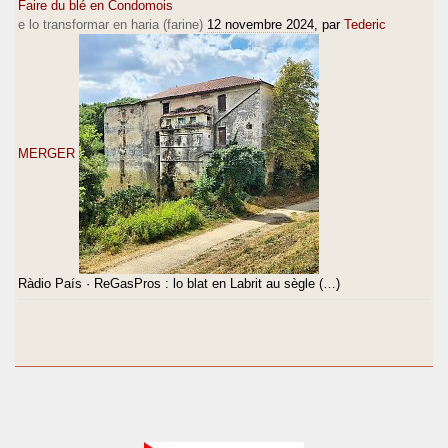
Faire du blé en Condomois
e lo transformar en haria (farine)
12 novembre 2024
, par
Tederic
MERGER
Ràdio País · ReGasPros : lo blat en Labrit au sègle (…)