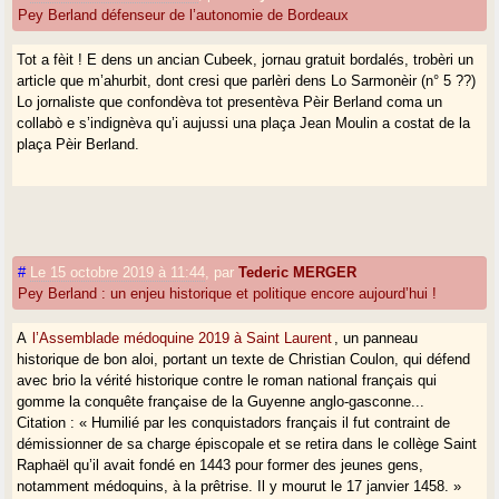
Pey Berland défenseur de l’autonomie de Bordeaux
Tot a fèit ! E dens un ancian Cubeek, jornau gratuit bordalés, trobèri un
article que m’ahurbit, dont cresi que parlèri dens Lo Sarmonèir (n° 5 ??)
Lo jornaliste que confondèva tot presentèva Pèir Berland coma un
collabò e s’indignèva qu’i aujussi una plaça Jean Moulin a costat de la
plaça Pèir Berland.
#
Le 15 octobre 2019 à 11:44
,
par
Tederic MERGER
Pey Berland : un enjeu historique et politique encore aujourd’hui !
A
l’Assemblade médoquine 2019 à Saint Laurent
, un panneau
historique de bon aloi, portant un texte de Christian Coulon, qui défend
avec brio la vérité historique contre le roman national français qui
gomme la conquête française de la Guyenne anglo-gasconne...
Citation : « Humilié par les conquistadors français il fut contraint de
démissionner de sa charge épiscopale et se retira dans le collège Saint
Raphaël qu’il avait fondé en 1443 pour former des jeunes gens,
notamment médoquins, à la prêtrise. Il y mourut le 17 janvier 1458. »