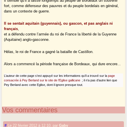
Il semble qu’il a laissé longtemps au peuple de Bordeaux un souvenir
fort, comme défenseur des pauvres et du peuple bordelais en général,
dans un contexte de guerre.
Il se sentait aquitain (guyennais), ou gascon, et pas anglais ni
français
,
et a défendu contre l’armée du roi de France la liberté de la Guyenne
(Aquitaine) anglo-gasconne.
Hélas, le roi de France a gagné la bataille de Castillon.
Alors a commencé la période française de Bordeaux, qui dure encore...
L’auteur de cette page s’est appuyé sur les informations qu’il a trouvé sur la
page
consacrée à Pey Berland sur le site de l’Eglise gallicane
; il n’a pas d’autre lien que
Pey Berland avec cette Eglise, dont il ignore presque tout.
Vos commentaires
#
Le 22 février 2012 à 12:10
,
par
Gaby