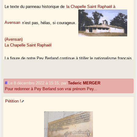
Le texte du panneau historique de
la Chapelle Saint Raphaël à
Avensan
n’est pas, hélas, si courageux.
(Avensan)
La Chapelle Saint Raphaël
La figure de notre Pey Berland continue à titiller le nationalisme français
en ce 21e siècle, au point qu’à Bordeaux, c’est son prénom gascon
(Pey) qui a été mystérieusement (par une initiative émanant forcément
d’un décideur bordelais, non identifié à ce jour) remplacé par "Pierre"
(donc "Pierre Berland" !) sur la plaque commémorative qui figure, en
#
Le 8 décembre 2022 à 15:15
,
par
Tederic MERGER
son honneur, sur la place Pey Berland, entre la cathédrale et l’entrée de
Pour redonner à Pey Berland son vrai prénom Pey...
la Mairie de Bordeaux. Photo souhaitable...
Pétition !