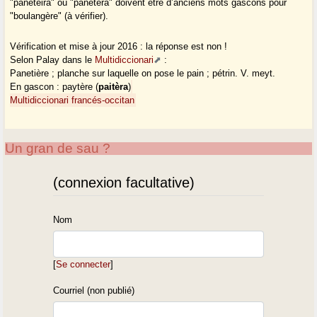
"panetèira" ou "panetèra" doivent être d’anciens mots gascons pour
"boulangère" (à vérifier).
Vérification et mise à jour 2016 : la réponse est non !
Selon Palay dans le
Multidiccionari
:
Panetière ; planche sur laquelle on pose le pain ; pétrin. V. meyt.
En gascon : paytère (
paitèra
)
Multidiccionari francés-occitan
Un gran de sau ?
(connexion facultative)
Nom
[
Se connecter
]
Courriel (non publié)