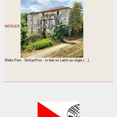
MERGER
Ràdio País · ReGasPros : lo blat en Labrit au sègle (…)