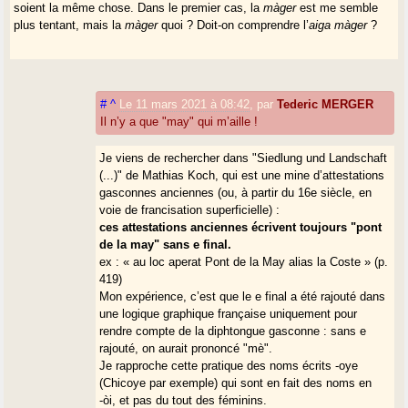
soient la même chose. Dans le premier cas, la
màger
est me semble
plus tentant, mais la
màger
quoi ? Doit-on comprendre l’
aiga màger
?
#
^
Le 11 mars 2021 à 08:42
,
par
Tederic MERGER
Il n’y a que "may" qui m’aille !
Je viens de rechercher dans "Siedlung und Landschaft
(...)" de Mathias Koch, qui est une mine d’attestations
gasconnes anciennes (ou, à partir du 16e siècle, en
voie de francisation superficielle) :
ces attestations anciennes écrivent toujours "pont
de la may" sans e final.
ex : « au loc aperat Pont de la May alias la Coste » (p.
419)
Mon expérience, c’est que le e final a été rajouté dans
une logique graphique française uniquement pour
rendre compte de la diphtongue gasconne : sans e
rajouté, on aurait prononcé "mè".
Je rapproche cette pratique des noms écrits -oye
(Chicoye par exemple) qui sont en fait des noms en
-òi, et pas du tout des féminins.