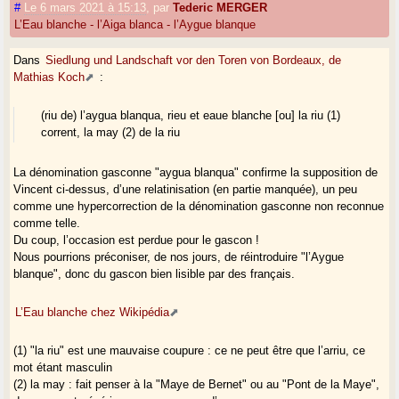
#
Le 6 mars 2021 à 15:13
,
par
Tederic MERGER
L’Eau blanche - l’Aiga blanca - l’Aygue blanque
Dans
Siedlung und Landschaft vor den Toren von Bordeaux, de
Mathias Koch
:
(riu de) l’aygua blanqua, rieu et eaue blanche [ou] la riu (1)
corrent, la may (2) de la riu
La dénomination gasconne "aygua blanqua" confirme la supposition de
Vincent ci-dessus, d’une relatinisation (en partie manquée), un peu
comme une hypercorrection de la dénomination gasconne non reconnue
comme telle.
Du coup, l’occasion est perdue pour le gascon !
Nous pourrions préconiser, de nos jours, de réintroduire "l’Aygue
blanque", donc du gascon bien lisible par des français.
L’Eau blanche chez Wikipédia
(1) "la riu" est une mauvaise coupure : ce ne peut être que l’arriu, ce
mot étant masculin
(2) la may : fait penser à la "Maye de Bernet" ou au "Pont de la Maye",