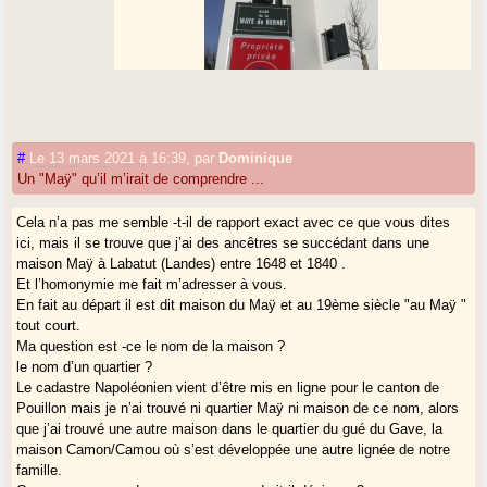
(Bègles)
La Maye du Bernet
On est dans une sorte de delta en approchant de
Garonne, et les cours d’eau se ramifient autant ou plus
#
Le 13 mars 2021 à 16:39
,
par
Dominique
qu’ils ne confluent. En plus tout ça est mouvant au fil
Un "Maÿ" qu’il m’irait de comprendre ...
des siècles !
Cela n’a pas me semble -t-il de rapport exact avec ce que vous dites
ici, mais il se trouve que j’ai des ancêtres se succédant dans une
maison Maÿ à Labatut (Landes) entre 1648 et 1840 .
Et l’homonymie me fait m’adresser à vous.
En fait au départ il est dit maison du Maÿ et au 19ème siècle "au Maÿ "
tout court.
Ma question est -ce le nom de la maison ?
le nom d’un quartier ?
Le cadastre Napoléonien vient d’être mis en ligne pour le canton de
Pouillon mais je n’ai trouvé ni quartier Maÿ ni maison de ce nom, alors
que j’ai trouvé une autre maison dans le quartier du gué du Gave, la
maison Camon/Camou où s’est développée une autre lignée de notre
famille.