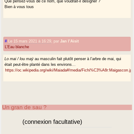
Que pensez-vous de ce nom, que voudrait-il désigner ?
Bien à vous tous
#
Le 15 mars 2021 à 16:29
,
par
Jan l’Aisit
L’Eau blanche
Lo mai / lou maÿ
au masculin fait plutôt penser à l’arbre de mai, qui
était peut-être planté dans les environs…
https://oc.wikipedia.org/wiki/Maiada#/media/Fichi%C3%A8r:Maigascon.jp
Un gran de sau ?
(connexion facultative)