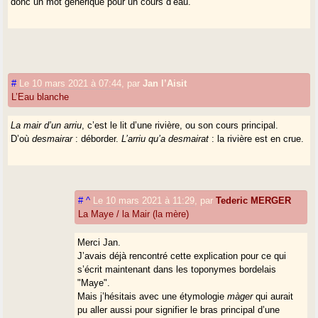
donc un mot générique pour un cours d’eau.
#
Le 10 mars 2021 à 07:44
,
par
Jan l’Aisit
L’Eau blanche
La mair d’un arriu
, c’est le lit d’une rivière, ou son cours principal.
D’où
desmairar
: déborder.
L’arriu qu’a desmairat
: la rivière est en crue.
#
^
Le 10 mars 2021 à 11:29
,
par
Tederic MERGER
La Maye / la Mair (la mère)
Merci Jan.
J’avais déjà rencontré cette explication pour ce qui
s’écrit maintenant dans les toponymes bordelais
"Maye".
Mais j’hésitais avec une étymologie
màger
qui aurait
pu aller aussi pour signifier le bras principal d’une