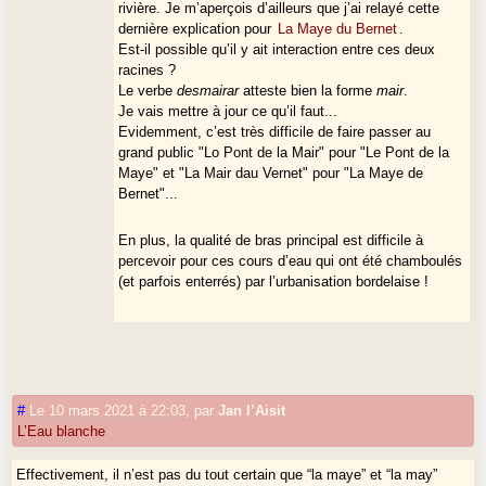
rivière. Je m’aperçois d’ailleurs que j’ai relayé cette
dernière explication pour
La Maye du Bernet
.
Est-il possible qu’il y ait interaction entre ces deux
racines ?
Le verbe
desmairar
atteste bien la forme
mair
.
Je vais mettre à jour ce qu’il faut...
Evidemment, c’est très difficile de faire passer au
grand public "Lo Pont de la Mair" pour "Le Pont de la
Maye" et "La Mair dau Vernet" pour "La Maye de
Bernet"...
En plus, la qualité de bras principal est difficile à
percevoir pour ces cours d’eau qui ont été chamboulés
(et parfois enterrés) par l’urbanisation bordelaise !
#
Le 10 mars 2021 à 22:03
,
par
Jan l’Aisit
L’Eau blanche
Effectivement, il n’est pas du tout certain que “la maye” et “la may”