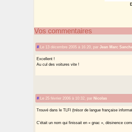
D
Vos commentaires
#
Le 13 décembre 2005 à 16:20
,
par
Jean Marc Sanch
Excellent !
Au cul des voitures vite !
#
Le 25 février 2006 à 10:32
,
par
Nicolas
Trouvé dans le TLFI (trésor de langue française informat
C’était un nom qui finissait en « gnac », désinence 