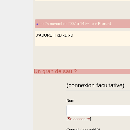
#
Le 25 novembre 2007 à 14:56
,
par
Florent
J’ADORE !! xD xD xD
Un gran de sau ?
(connexion facultative)
Nom
[
Se connecter
]
Courriel (non publié)