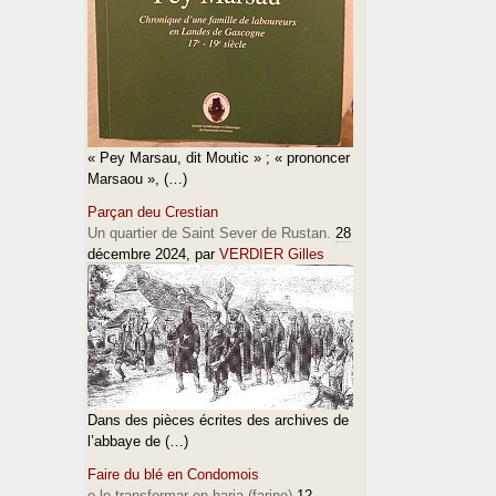
« Pey Marsau, dit Moutic » ; « prononcer
Marsaou », (…)
Parçan deu Crestian
Un quartier de Saint Sever de Rustan.
28
décembre 2024
, par
VERDIER Gilles
Dans des pièces écrites des archives de
l’abbaye de (…)
Faire du blé en Condomois
e lo transformar en haria (farine)
12