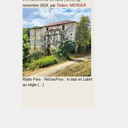
novembre 2024
, par
Tederic MERGER
Ràdio País · ReGasPros : lo blat en Labrit
au sègle (…)