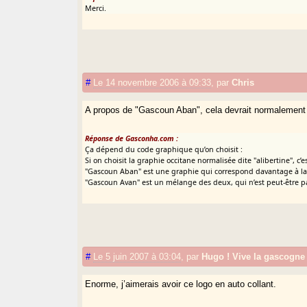
Merci.
#
Le 14 novembre 2006 à 09:33
,
par
Chris
A propos de "Gascoun Aban", cela devrait normalement s
Réponse de Gasconha.com :
Ça dépend du code graphique qu’on choisit :
Si on choisit la graphie occitane normalisée dite "alibertine", c’
"Gascoun Aban" est une graphie qui correspond davantage à la 
"Gascoun Avan" est un mélange des deux, qui n’est peut-être pa
#
Le 5 juin 2007 à 03:04
,
par
Hugo ! Vive la gascogne
Enorme, j’aimerais avoir ce logo en auto collant.