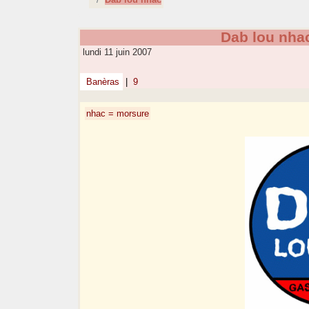
Dab lou nha
lundi 11 juin 2007
Banèras
|
9
nhac = morsure