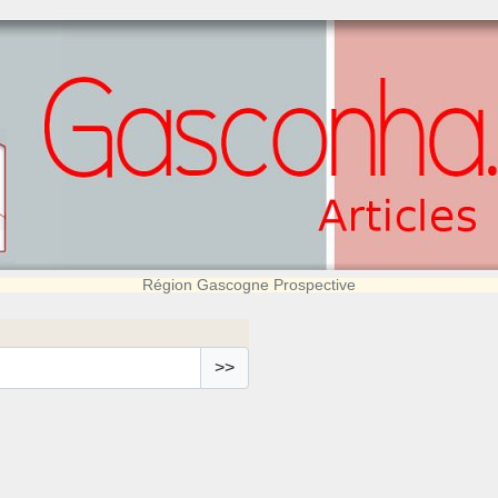
Région Gascogne Prospective
>>