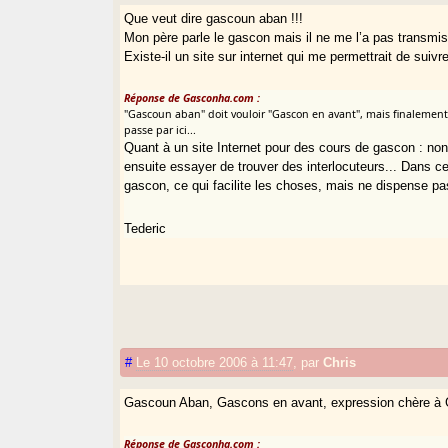
Que veut dire gascoun aban !!!
Mon père parle le gascon mais il ne me l’a pas transmis
Existe-il un site sur internet qui me permettrait de sui
Réponse de Gasconha.com :
"Gascoun aban" doit vouloir "Gascon en avant", mais finalement 
passe par ici...
Quant à un site Internet pour des cours de gascon : non,
ensuite essayer de trouver des interlocuteurs... Dans c
gascon, ce qui facilite les choses, mais ne dispense pa
Tederic
#
Le 10 octobre 2006 à 11:47
,
par
Chris
Gascoun Aban, Gascons en avant, expression chère à
Réponse de Gasconha.com :