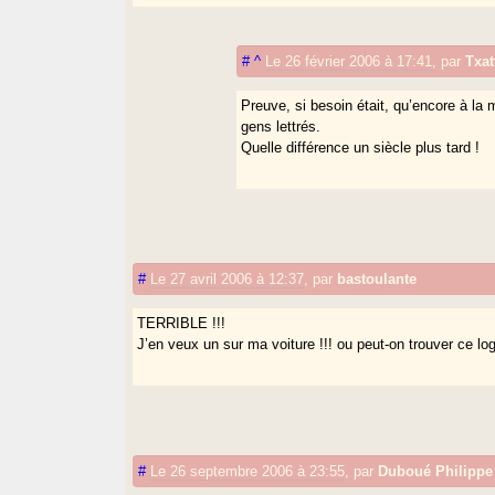
#
^
Le 26 février 2006 à 17:41
,
par
Txat
Preuve, si besoin était, qu’encore à la 
gens lettrés.
Quelle différence un siècle plus tard !
#
Le 27 avril 2006 à 12:37
,
par
bastoulante
TERRIBLE !!!
J’en veux un sur ma voiture !!! ou peut-on trouver ce lo
#
Le 26 septembre 2006 à 23:55
,
par
Duboué Philippe