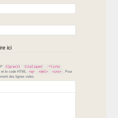
e ici
PIP
{{gras}}
{italique}
-*liste
et le code HTML
. Pour
<q>
<del>
<ins>
ement des lignes vides.