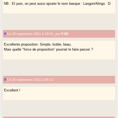
NB : Et puis, on peut aussi ajouter le nom basque : Langon/Alingo. :D
#
Le 19 septembre 2011 à 19:01
,
par
PJM
Excellente proposition. Simple, lisible, beau.
Mais quelle "force de proposition" pourrait le faire passer ?
#
Le 20 septembre 2011 à 09:13
Excellent !