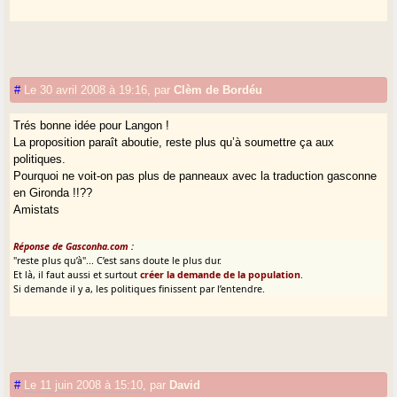
#
Le 30 avril 2008 à 19:16
,
par
Clèm de Bordéu
Trés bonne idée pour Langon !
La proposition paraît aboutie, reste plus qu’à soumettre ça aux
politiques.
Pourquoi ne voit-on pas plus de panneaux avec la traduction gasconne
en Gironda !!??
Amistats
Réponse de Gasconha.com :
"reste plus qu’à"... C’est sans doute le plus dur.
Et là, il faut aussi et surtout
créer la demande de la population
.
Si demande il y a, les politiques finissent par l’entendre.
#
Le 11 juin 2008 à 15:10
,
par
David