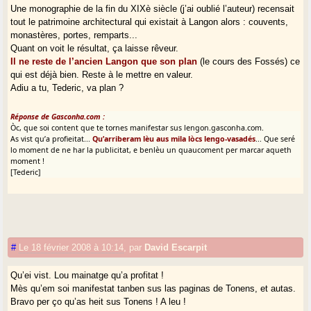
Une monographie de la fin du XIXè siècle (j’ai oublié l’auteur) recensait
tout le patrimoine architectural qui existait à Langon alors : couvents,
monastères, portes, remparts...
Quant on voit le résultat, ça laisse rêveur.
Il ne reste de l’ancien Langon que son plan
(le cours des Fossés) ce
qui est déjà bien. Reste à le mettre en valeur.
Adiu a tu, Tederic, va plan ?
Réponse de Gasconha.com :
Òc, que soi content que te tornes manifestar sus lengon.gasconha.com.
As vist qu’a profieitat...
Qu’arriberam lèu aus mila lòcs lengo-vasadés
... Que seré
lo moment de ne har la publicitat, e benlèu un quaucoment per marcar aqueth
moment !
[Tederic]
#
Le 18 février 2008 à 10:14
,
par
David Escarpit
Qu’ei vist. Lou mainatge qu’a profitat !
Mès qu’em soi manifestat tanben sus las paginas de Tonens, et autas.
Bravo per ço qu’as heit sus Tonens ! A leu !