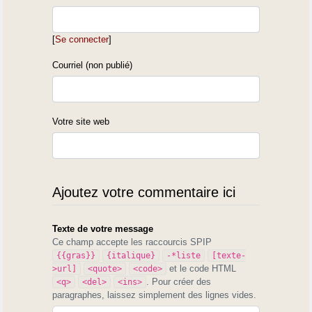
[
Se connecter
]
Courriel (non publié)
Votre site web
Ajoutez votre commentaire ici
Texte de votre message
Ce champ accepte les raccourcis SPIP
{{gras}}
{italique}
-*liste
[texte-
et le code HTML
>url]
<quote>
<code>
. Pour créer des
<q>
<del>
<ins>
paragraphes, laissez simplement des lignes vides.