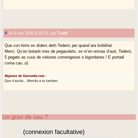
#
Le 4 mai 2008 à 16:15
,
par
Txatti
Que con·hirmi es díders deth Tederic per quand ara lisibilitat.
Merci. Qu’en botarèi mes de pegasolets, se m’en envias d’auti, Tederic.
5 pegats as cuus de veitures comengeses o bigordanes ! E portadi
coma cau ;o)
Réponse de Gasconha.com :
Que n’auràs... Mercés a tu tanben.
Un gran de sau ?
(connexion facultative)