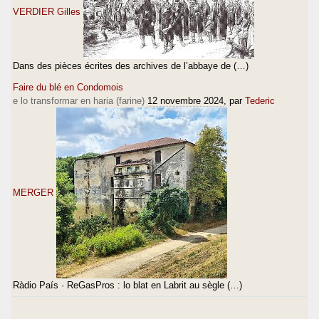
VERDIER Gilles
Dans des pièces écrites des archives de l’abbaye de (…)
Faire du blé en Condomois
e lo transformar en haria (farine)
12 novembre 2024
, par
Tederic
MERGER
Ràdio País · ReGasPros : lo blat en Labrit au sègle (…)