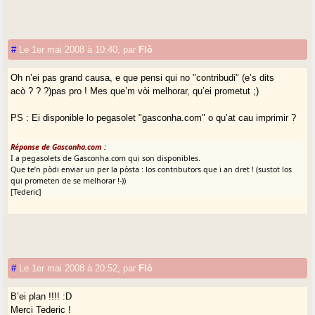
#
Le 1er mai 2008 à 10:40
,
par
Flò
Oh n’ei pas grand causa, e que pensi qui no "contribudi" (e’s dits
acò ? ? ?)pas pro ! Mes que’m vòi melhorar, qu’ei prometut ;)
PS : Ei disponible lo pegasolet "gasconha.com" o qu’at cau imprimir ?
Réponse de Gasconha.com :
I a pegasolets de Gasconha.com qui son disponibles.
Que te’n pòdi enviar un per la pòsta : los contributors que i an dret ! (sustot los
qui prometen de se melhorar !-))
[Tederic]
#
Le 1er mai 2008 à 20:52
,
par
Flò
B’ei plan !!!! :D
Merci Tederic !