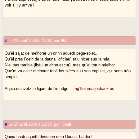
voir si j’y arrive !
#
Le 23 avril 2008 à 11:24
,
par
Flò
Qu’èi sajat de melhorar un drinn aqueth pega-solet...
Qu’èi prés l’oelh de la dauna "oficiau" ta’u hicar sus la mia.
N’ei pas tarrible (lhèu un drinn escur), mes qu’ei totun mielhor.
Que’m va caler melhorar tabé los plécs suu son capulet, qui sonn tròp
simples.
Aquiu qu’avetz lo ligam de l’imadge :
img155.imageshack.us
#
Le 25 avril 2008 à 16:30
,
par
Txatti
Quina hasti aqueth dessenh dera Dauna, ba diu !