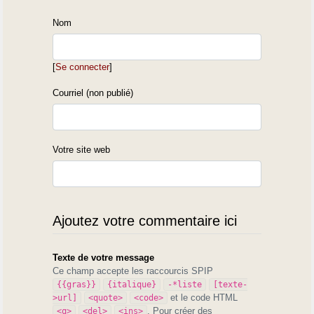
Nom
[
Se connecter
]
Courriel (non publié)
Votre site web
Ajoutez votre commentaire ici
Texte de votre message
Ce champ accepte les raccourcis SPIP
{{gras}}
{italique}
-*liste
[texte-
et le code HTML
>url]
<quote>
<code>
. Pour créer des
<q>
<del>
<ins>