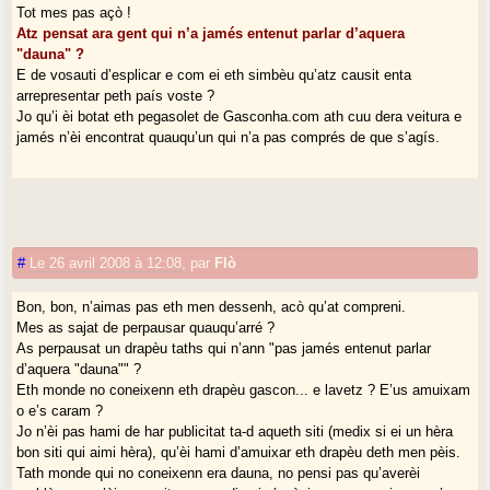
Tot mes pas açò !
Atz pensat ara gent qui n’a jamés entenut parlar d’aquera
"dauna" ?
E de vosauti d’esplicar e com ei eth simbèu qu’atz causit enta
arrepresentar peth país voste ?
Jo qu’i èi botat eth pegasolet de Gasconha.com ath cuu dera veitura e
jamés n’èi encontrat quauqu’un qui n’a pas comprés de que s’agís.
#
Le 26 avril 2008 à 12:08
,
par
Flò
Bon, bon, n’aimas pas eth men dessenh, acò qu’at compreni.
Mes as sajat de perpausar quauqu’arré ?
As perpausat un drapèu taths qui n’ann "pas jamés entenut parlar
d’aquera "dauna"" ?
Eth monde no coneixenn eth drapèu gascon... e lavetz ? E’us amuixam
o e’s caram ?
Jo n’èi pas hami de har publicitat ta-d aqueth siti (medix si ei un hèra
bon siti qui aimi hèra), qu’èi hami d’amuixar eth drapèu deth men pèis.
Tath monde qui no coneixenn era dauna, no pensi pas qu’averèi