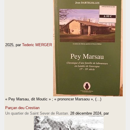
2025
, par
Tederic MERGER
« Pey Marsau, dit Moutic » ; « prononcer Marsaou », (…)
Parçan deu Crestian
Un quartier de Saint Sever de Rustan.
28 décembre 2024
, par