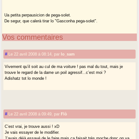
Ua petita perpausicion de pega-solet.
De segur, que calerà tirar lo "Gasconha pega-solet".
Vos commentaires
#
Le 22 avril 2008 à 08:14
,
par
lo_sam
Vivement qu’il soit au cul de ma voiture ! pas mal du tout, mais je
trouve le regard de la dame un poil agressif...c’est moi ?
Adishatz tot lo monde !
#
Le 22 avril 2008 à 09:49
,
par
Flò
C’est vrai, je trouve aussi ! xD
Je vais essayer de le modifier.
J’avais déjà essayé de le faire mais ça faisait très moche donc on va