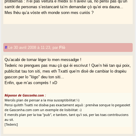
problèmas : n’èi pas veitura e medix si n’avèvi ua, no pensi pas qu’un
sarròt de personas s’estancaré ta’m demandar çò qu’ei era dauna...
Mes lhèu qu’a vòste eth monde sonn mes curiós ?
#
Le 30 avril 2008 à 11:23
,
par
Flò
Qu’acabi de tornar léger lo men messadge !
Tederic no prengues pas mau çò qui èi escrivut ! Que’n hèi tan qui poix,
publicitat tau ton siti, mes eth Txatti que’m disè de cambiar lo drapèu
gascon per lo "lògo" deu ton siti...
Enfin, que m’as comprés ! xD
Réponse de Gasconha.com :
Mercés plan de pensar a la mia susceptibilitat !-)
Pensi qu’eth Txatti ne disèva pas exactament aquò : prenèva sonque lo pegasolet
de Gasconha.com com un exemple de lisibilitat :-)
E mercés plan per la toa "pub", e tanben, tant qu’i soi, per las toas contribucions
au sit.
[Tederic]