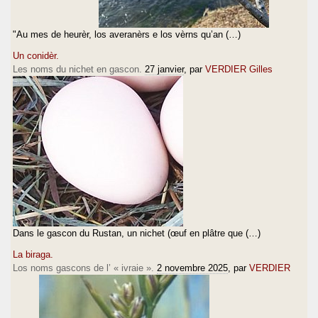
"Au mes de heurèr, los averanèrs e los vèrns qu’an (…)
Un conidèr.
Les noms du nichet en gascon.
27 janvier
, par
VERDIER Gilles
Dans le gascon du Rustan, un nichet (œuf en plâtre que (…)
La biraga.
Los noms gascons de l’ « ivraie ».
2 novembre 2025
, par
VERDIER