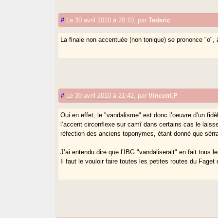
#
Le 30 avril 2010 à 20:10
,
par
Tederic
La finale non accentuée (non tonique) se prononce "o", à
#
Le 30 avril 2010 à 21:42
,
par
Vincent.P
Oui en effet, le "vandalisme" est donc l’oeuvre d’un fid
l’accent circonflexe sur camî dans certains cas le laiss
réfection des anciens toponymes, étant donné que sèrra 
J’ai entendu dire que l’IBG "vandaliserait" en fait tous 
Il faut le vouloir faire toutes les petites routes du Faget 