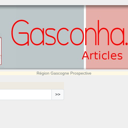
Région Gascogne Prospective
>>