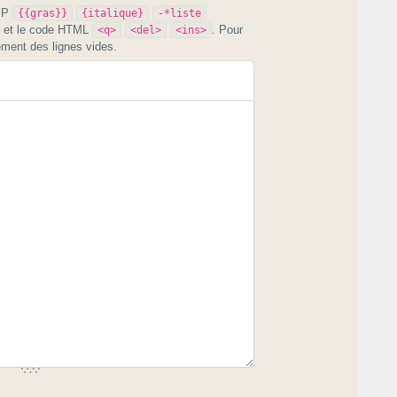
PIP
{{gras}}
{italique}
-*liste
et le code HTML
. Pour
<q>
<del>
<ins>
ement des lignes vides.