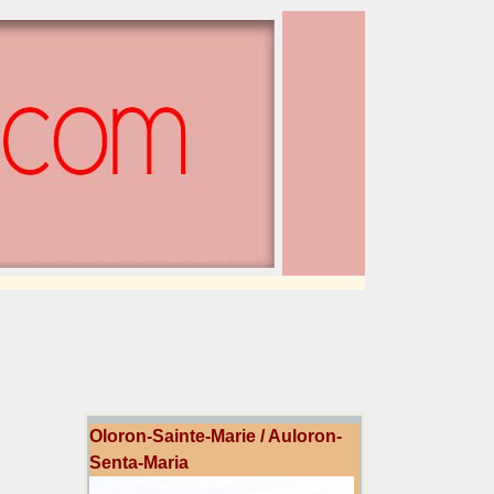
Oloron-Sainte-Marie / Auloron-
Senta-Maria