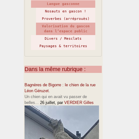
Langue gasconne
Nosauts en gascon !
Proverbes (arréprouès)
Valorisation du gascon
dans l’espace public
Divers / Mesclats
Paysages & territoires
Dans la même rubrique :
Bagnères de Bigorre : le chien de la rue
Léon Géruzet.
Un chien qui en avait vu passer de
belles...
26 juillet
, par
VERDIER Gilles