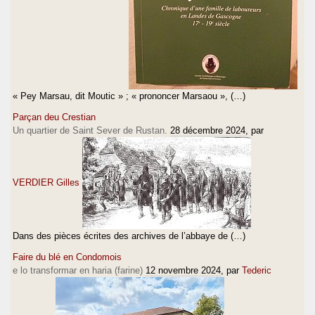
« Pey Marsau, dit Moutic » ; « prononcer Marsaou », (…)
Parçan deu Crestian
Un quartier de Saint Sever de Rustan.
28 décembre 2024
, par
VERDIER Gilles
Dans des pièces écrites des archives de l’abbaye de (…)
Faire du blé en Condomois
e lo transformar en haria (farine)
12 novembre 2024
, par
Tederic