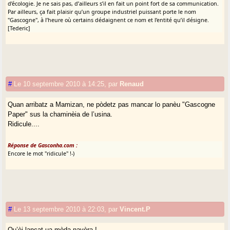
d’écologie. Je ne sais pas, d’ailleurs s’il en fait un point fort de sa communication.
Par ailleurs, ça fait plaisir qu’un groupe industriel puissant porte le nom
"Gascogne", à l’heure où certains dédaignent ce nom et l’entité qu’il désigne.
[Tederic]
#
Le 10 septembre 2010 à 14:25
,
par
Renaud
Quan arribatz a Mamizan, ne pòdetz pas mancar lo panèu "Gascogne
Paper" sus la chaminèia de l’usina.
Ridicule....
Réponse de Gasconha.com :
Encore le mot "ridicule" !-)
#
Le 13 septembre 2010 à 22:03
,
par
Vincent.P
Qu’èi lançat ua mòda navèra !