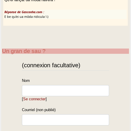
Réponse de Gasconha.com :
E be qu’ei ua mòda ridicula !-)
Un gran de sau ?
(connexion facultative)
Nom
[
Se connecter
]
Courriel (non publié)