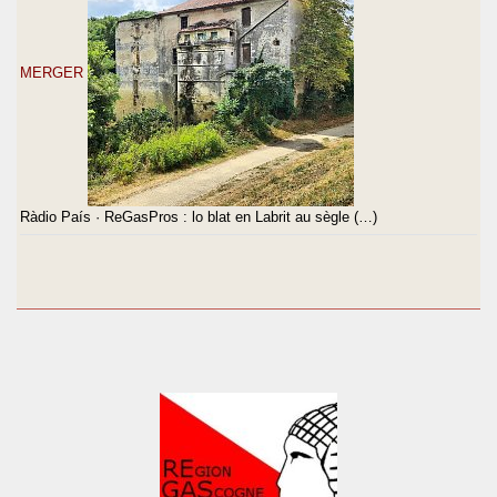
MERGER
Ràdio País · ReGasPros : lo blat en Labrit au sègle (…)