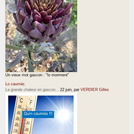
Un vieux mot gascon : "lo moriment"
Lo caumàs.
La grande chaleur en gascon...
22 juin
, par
VERDIER Gilles