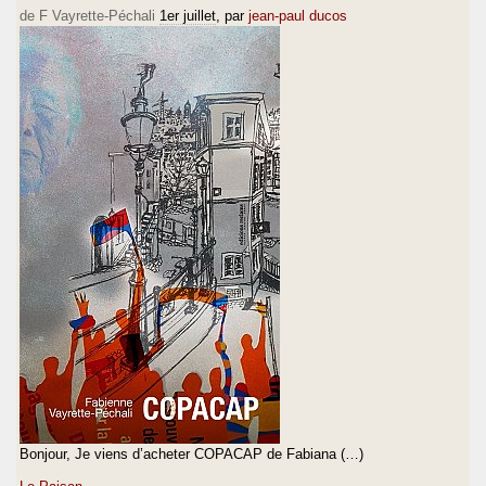
de F Vayrette-Péchali
1er juillet
, par
jean-paul ducos
Bonjour, Je viens d’acheter COPACAP de Fabiana (…)