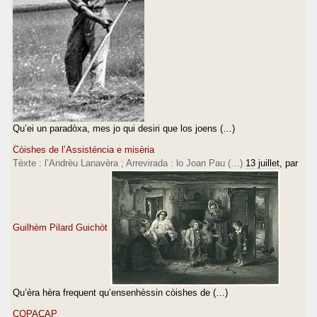
Qu’ei un paradòxa, mes jo qui desiri que los joens (…)
Còishes de l’Assisténcia e misèria
Tèxte : l’Andrèu Lanavèra ; Arrevirada : lo Joan Pau (…)
13 juillet
, par
Guilhèm Pilard Guichòt
Qu’èra hèra frequent qu’ensenhèssin còishes de (…)
COPACAP