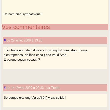
Un nom bien sympathique !
Vos commentaires
#
Le 29 juillet 2008 à 13:26
C’en troba un tistalh d’invencions linguistiques atau, (noms
d’entrepreses, de lòcs ecca.) ena val d’Aran.
E perque segon vosauti ?
#
Le 14 février 2009 à 02:33
,
par
Txatti
Be perque era leng(u)a qu’i è(i) viva, solide !