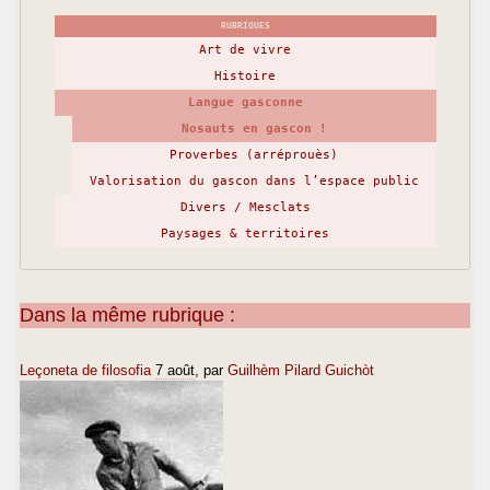
RUBRIQUES
Art de vivre
Histoire
Langue gasconne
Nosauts en gascon !
Proverbes (arréprouès)
Valorisation du gascon dans l’espace public
Divers / Mesclats
Paysages & territoires
Dans la même rubrique :
Leçoneta de filosofia
7 août
, par
Guilhèm Pilard Guichòt