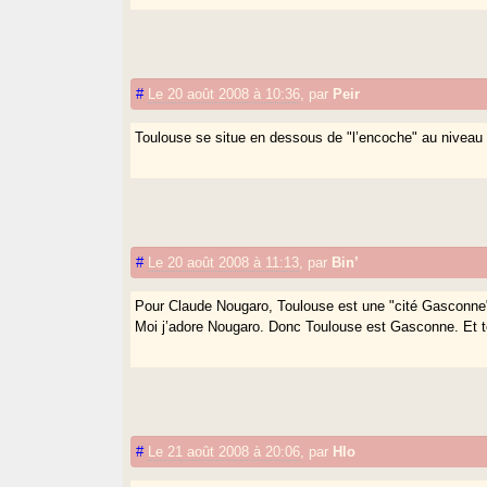
#
Le 20 août 2008 à 10:36
,
par
Peir
Toulouse se situe en dessous de "l’encoche" au niveau d
#
Le 20 août 2008 à 11:13
,
par
Bin’
Pour Claude Nougaro, Toulouse est une "cité Gasconne
Moi j’adore Nougaro. Donc Toulouse est Gasconne. Et t
#
Le 21 août 2008 à 20:06
,
par
Hlo