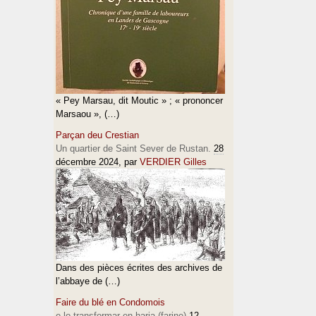
« Pey Marsau, dit Moutic » ; « prononcer
Marsaou », (…)
Parçan deu Crestian
Un quartier de Saint Sever de Rustan.
28
décembre 2024
, par
VERDIER Gilles
Dans des pièces écrites des archives de
l’abbaye de (…)
Faire du blé en Condomois
e lo transformar en haria (farine)
12