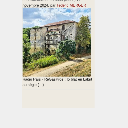
novembre 2024
, par
Tederic MERGER
Ràdio País · ReGasPros : lo blat en Labrit
au sègle (…)