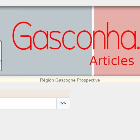
Région Gascogne Prospective
>>