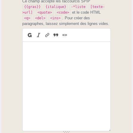
Ce champ accepte les raccourcis SPIP
{{gras}}
{italique}
-*liste
[texte-
et le code HTML
>url]
<quote>
<code>
. Pour créer des
<q>
<del>
<ins>
paragraphes, laissez simplement des lignes vides.