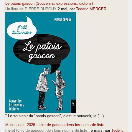
Le patois gascon (Souvenirs, expressions, dictons)
Un livre de PIERRE DUPOUY
2 mai
, par
Tederic MERGER
" Le souvenir du "patois gascon", c’est le souvenir, la (…)
Municipales 2026 : chic de gascon dens los noms de lista
(hère) tchic de gascoûn dén lous noums de liste !
5 mars
, par
Tederic