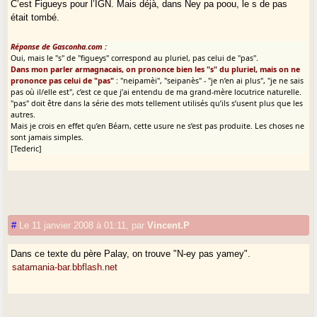
C’est Figueys pour l’IGN. Mais déjà, dans Ney pa poou, le s de pas
était tombé.
Réponse de Gasconha.com :
Oui, mais le "s" de "figueys" correspond au pluriel, pas celui de "pas".
Dans mon parler armagnacais, on prononce bien les "s" du pluriel, mais on ne
prononce pas celui de "pas"
: "neipamèi", "seipanès" - "je n’en ai plus", "je ne sais
pas où il/elle est", c’est ce que j’ai entendu de ma grand-mère locutrice naturelle.
"pas" doit être dans la série des mots tellement utilisés qu’ils s’usent plus que les
autres.
Mais je crois en effet qu’en Béarn, cette usure ne s’est pas produite. Les choses ne
sont jamais simples.
[Tederic]
#
Le 11 janvier 2008 à 01:11
,
par
Vincent.P
Dans ce texte du père Palay, on trouve "N-ey pas yamey".
satamania-bar.bbflash.net