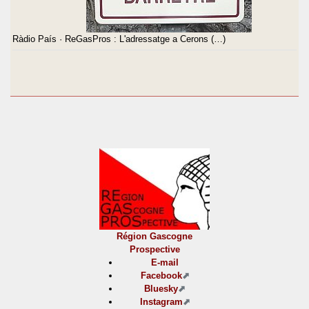
Ràdio País · ReGasPros : L'adressatge a Cerons (…)
Région Gascogne
Prospective
E-mail
Facebook
Bluesky
Instagram