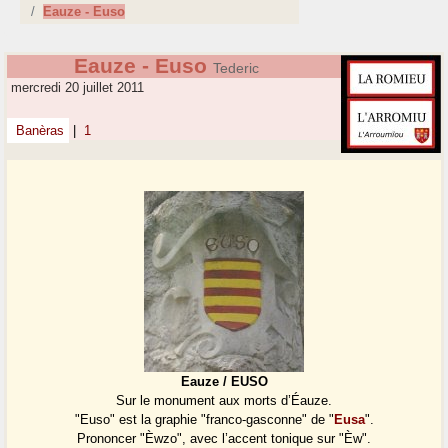
Eauze - Euso
Eauze - Euso
Tederic
mercredi 20 juillet 2011
Banèras
|
1
Eauze / EUSO
Sur le monument aux morts d’Éauze.
"Euso" est la graphie "franco-gasconne" de "
Eusa
".
Prononcer "Èwzo", avec l’accent tonique sur "Èw".