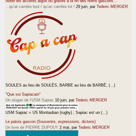
Noter les accents aigus ou graves à la fin des noms gascons...
...qu’at cambio tout / qu’ac cambia tot !
29 juin
, par
Tederic MERGER
SOULES au lieu de SOULÈS, BARBE au lieu de BARBÈ, (…)
"Que soi Sapiacain"
Un slogan de l’USM Sapiac
10 juin
, par
Tederic MERGER
USM Sapiac = US Montauban (rugby) ; Sapiac est un (…)
Le patois gascon (Souvenirs, expressions, dictons)
Un livre de PIERRE DUPOUY
2 mai
, par
Tederic MERGER