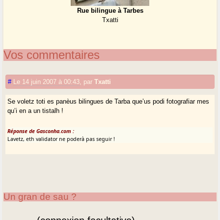
Rue bilingue à Tarbes
Txatti
Vos commentaires
#
Le 14 juin 2007 à 00:43
,
par
Txatti
Se voletz toti es panèus bilingues de Tarba que’us podi fotografiar mes
qu’i en a un tistalh !
Réponse de Gasconha.com :
Lavetz, eth validator ne poderà pas seguir !
Un gran de sau ?