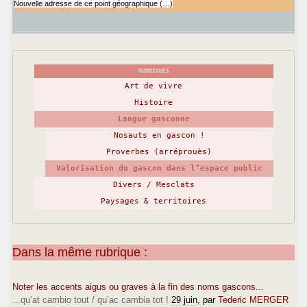
Nouvelle adresse de ce point géographique (…)
RUBRIQUES
Art de vivre
Histoire
Langue gasconne
Nosauts en gascon !
Proverbes (arréprouès)
Valorisation du gascon dans l’espace public
Divers / Mesclats
Paysages & territoires
Dans la même rubrique :
Noter les accents aigus ou graves à la fin des noms gascons...
...qu’at cambio tout / qu’ac cambia tot !
29 juin
, par
Tederic MERGER