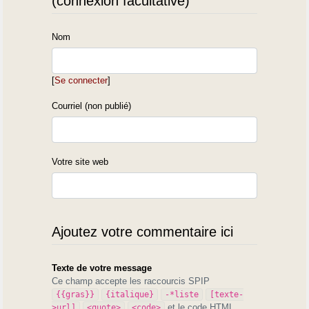
(connexion facultative)
Nom
[
Se connecter
]
Courriel (non publié)
Votre site web
Ajoutez votre commentaire ici
Texte de votre message
Ce champ accepte les raccourcis SPIP
{{gras}}
{italique}
-*liste
[texte-
et le code HTML
>url]
<quote>
<code>