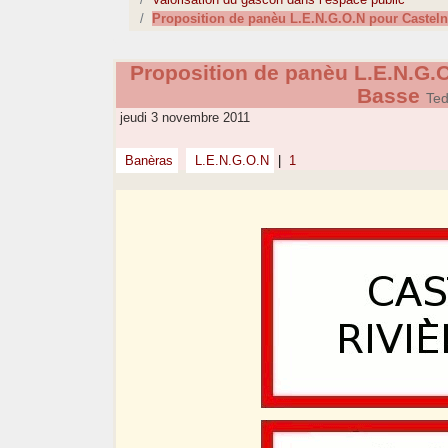
Proposition de panèu L.E.N.G.O.N pour Casteln
Proposition de panèu L.E.N.G.O
Basse
Ted
jeudi 3 novembre 2011
Banèras
L.E.N.G.O.N
|
1