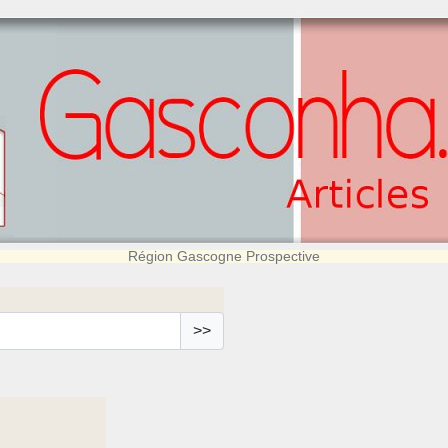
Région Gascogne Prospective
>>