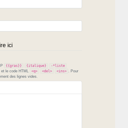
e ici
PIP
{{gras}}
{italique}
-*liste
et le code HTML
. Pour
<q>
<del>
<ins>
ement des lignes vides.