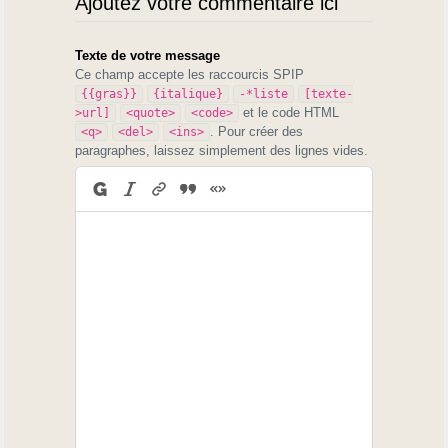
Ajoutez votre commentaire ici
Texte de votre message
Ce champ accepte les raccourcis SPIP
{{gras}}
{italique}
-*liste
[texte-
et le code HTML
>url]
<quote>
<code>
. Pour créer des
<q>
<del>
<ins>
paragraphes, laissez simplement des lignes vides.