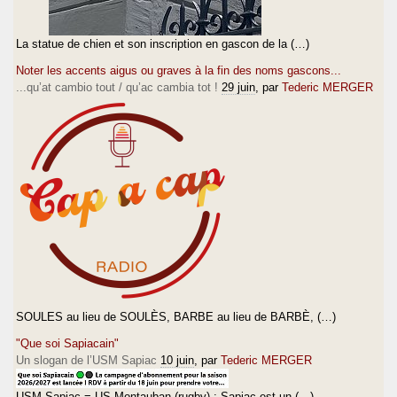
La statue de chien et son inscription en gascon de la (…)
Noter les accents aigus ou graves à la fin des noms gascons...
...qu’at cambio tout / qu’ac cambia tot !
29 juin
, par
Tederic MERGER
SOULES au lieu de SOULÈS, BARBE au lieu de BARBÈ, (…)
"Que soi Sapiacain"
Un slogan de l’USM Sapiac
10 juin
, par
Tederic MERGER
USM Sapiac = US Montauban (rugby) ; Sapiac est un (…)