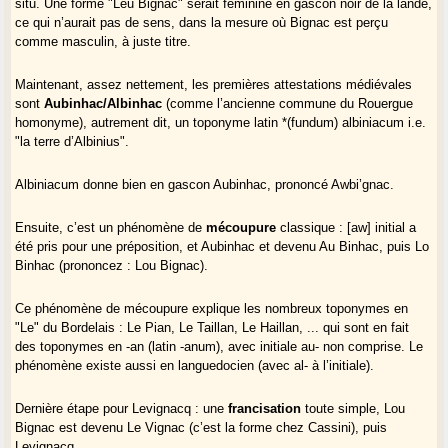
situ. Une forme "Leu Bignac" serait féminine en gascon noir de la lande,
ce qui n’aurait pas de sens, dans la mesure où Bignac est perçu
comme masculin, à juste titre.
Maintenant, assez nettement, les premières attestations médiévales
sont
Aubinhac/Albinhac
(comme l’ancienne commune du Rouergue
homonyme), autrement dit, un toponyme latin *(fundum) albiniacum i.e.
"la terre d’Albinius".
Albiniacum donne bien en gascon Aubinhac, prononcé Awbi’gnac.
Ensuite, c’est un phénomène de
mécoupure
classique : [aw] initial a
été pris pour une préposition, et Aubinhac et devenu Au Binhac, puis Lo
Binhac (prononcez : Lou Bignac).
Ce phénomène de mécoupure explique les nombreux toponymes en
"Le" du Bordelais : Le Pian, Le Taillan, Le Haillan, ... qui sont en fait
des toponymes en -an (latin -anum), avec initiale au- non comprise. Le
phénomène existe aussi en languedocien (avec al- à l’initiale).
Dernière étape pour Levignacq : une
francisation
toute simple, Lou
Bignac est devenu Le Vignac (c’est la forme chez Cassini), puis
Levignacq.