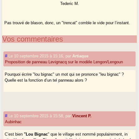
Tederic M.
Pas trouvé de blason, donc, un "trencat" comble le vide pour l’instant.
Vos commentaires
#
Le 10 septembre 2015 à 15:16
,
par
Artiaque
Proposition de panneau Levignacq sur le modèle Lengon/Lengoun
Pourquoi écrire "lou bignac" un mot qui se prononce "leu bignac" ?
Quelle est la fonction d’un tel panneau alors ?
#
Le 10 septembre 2015 à 15:58
,
par
Vincent P.
Aubinhac
C’est bien
"Lou Bignac
" que le village est nommé populairement, in