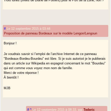
Trois lunes (tirées de Diane de Poitiers) pour le Port de la Lune, non ?
#
Le 12 septembre 2015 à 03:44
Proposition de panneau Bordeaux sur le modèle Lengon/Lengoun
Bonjour !
Je voudrais savoir si l’emploi de l’archive Internet de ce panneau
"Bordeaux-Bordeu-Bourdeu" est libre. Si je suis autorisé je le publierais
dans un article sur Wikipedia en espagnol concernant le mot "Bourdeu"
qui est comme vous voyez mon nom de famille.
Merci de votre réponse !
À bientôt !
MJB
#
^
Le 12 septembre 2015 à 08:33
,
par
Tederic