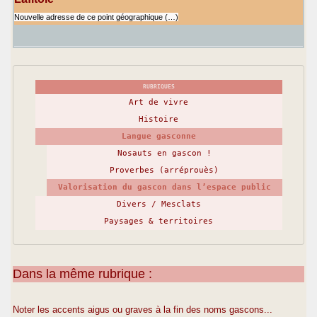
Nouvelle adresse de ce point géographique (…)
RUBRIQUES
Art de vivre
Histoire
Langue gasconne
Nosauts en gascon !
Proverbes (arréprouès)
Valorisation du gascon dans l’espace public
Divers / Mesclats
Paysages & territoires
Dans la même rubrique :
Noter les accents aigus ou graves à la fin des noms gascons...